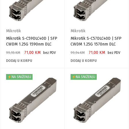
Mikrotik
Mikrotik
Mikrotik S-C59DLC40D | SFP
Mikrotik S-C57DLC40D | SFP
CWDM 1.25G 1590nm DLC
CWDM 1.25G 1570nm DLC
71,00
KM
71,00
KM
99,95
KM
bez PDV
99,94
KM
bez PDV
DODAJ U KORPU
DODAJ U KORPU
NA SNIŽENJU
NA SNIŽENJU