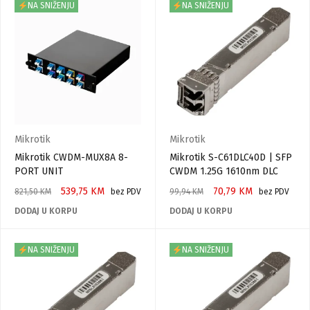
NA SNIŽENJU
NA SNIŽENJU
Mikrotik
Mikrotik
Mikrotik CWDM-MUX8A 8-
Mikrotik S-C61DLC40D | SFP
PORT UNIT
CWDM 1.25G 1610nm DLC
539,75
KM
70,79
KM
821,50
KM
bez PDV
99,94
KM
bez PDV
DODAJ U KORPU
DODAJ U KORPU
NA SNIŽENJU
NA SNIŽENJU