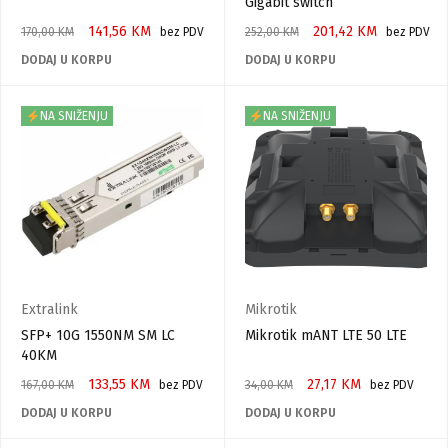
Gigabit switch
141,56
KM
201,42
KM
170,00
KM
bez PDV
252,00
KM
bez PDV
DODAJ U KORPU
DODAJ U KORPU
NA SNIŽENJU
NA SNIŽENJU
Extralink
Mikrotik
SFP+ 10G 1550NM SM LC
Mikrotik mANT LTE 50 LTE
40KM
133,55
KM
27,17
KM
167,00
KM
bez PDV
34,00
KM
bez PDV
DODAJ U KORPU
DODAJ U KORPU