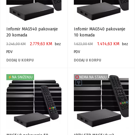
Infomir MAG540 pakovanje
Infomir MAG540 pakovanje
20 komada
10 komada
2.779,63
KM
1.414,63
KM
3.246,00
KM
bez
1.623,00
KM
bez
PDV
PDV
DODAJ U KORPU
DODAJ U KORPU
NA SNIŽENJU
NEMA NA STANJU