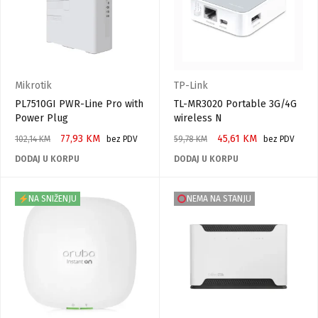
Mikrotik
TP-Link
PL7510GI PWR-Line Pro with
TL-MR3020 Portable 3G/4G
Power Plug
wireless N
77,93
KM
45,61
KM
102,14
KM
bez PDV
59,78
KM
bez PDV
DODAJ U KORPU
DODAJ U KORPU
NA SNIŽENJU
NEMA NA STANJU