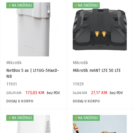
NA SNIŽENJU
NA SNIŽENJU
Mikrotik
Mikrotik
NetBox 5 ax | L11UG-5HaxD-
Mikrotik mANT LTE 50 LTE
NB
11931
11929
173,03
KM
27,17
KM
235,19
KM
bez PDV
34,00
KM
bez PDV
DODAJ U KORPU
DODAJ U KORPU
NA SNIŽENJU
NA SNIŽENJU