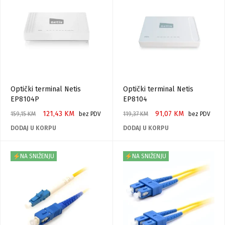
Optički terminal Netis
Optički terminal Netis
EP8104P
EP8104
121,43
KM
91,07
KM
159,15
KM
bez PDV
119,37
KM
bez PDV
DODAJ U KORPU
DODAJ U KORPU
NA SNIŽENJU
NA SNIŽENJU