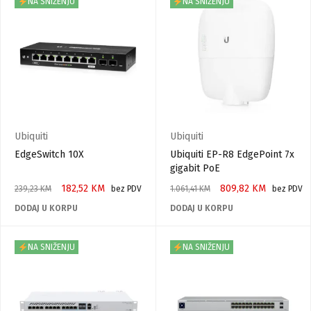
NA SNIŽENJU
NA SNIŽENJU
Ubiquiti
Ubiquiti
EdgeSwitch 10X
Ubiquiti EP-R8 EdgePoint 7x
gigabit PoE
182,52
KM
809,82
KM
239,23
KM
bez PDV
1.061,41
KM
bez PDV
DODAJ U KORPU
DODAJ U KORPU
NA SNIŽENJU
NA SNIŽENJU