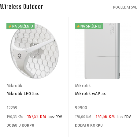
Wireless Outdoor
POGLEDAJ SVE
NA SNIŽENJU
NA SNIŽENJU
Mikrotik
Mikrotik
Mikrotik LHG 5ax
Mikrotik wAP ax
12259
99900
157,52
KM
141,56
KM
190,33
KM
bez PDV
170,00
KM
bez PDV
DODAJ U KORPU
DODAJ U KORPU