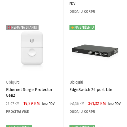
PDV
DODAJ U KORPU
NEMA NA STANJU
NA SNIŽENJU
Ubiquiti
Ubiquiti
Ethernet Surge Protector
EdgeSwitch 24 port Lite
Gen2
19,89
KM
341,32
KM
26,07
KM
bez PDV
447,36
KM
bez PDV
PROČITAJ VIŠE
DODAJ U KORPU