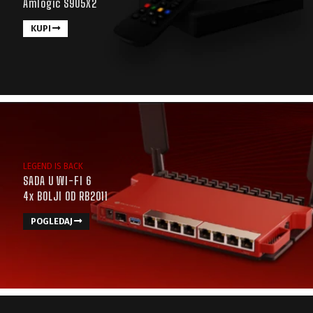
Amlogic S905X2
KUPI
LEGEND IS BACK
SADA U WI-FI 6
4x BOLJI OD RB2011
POGLEDAJ