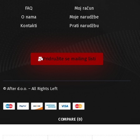
FAQ
Moj račun
O nama
Moje narudžbe
Kontakti
Prati narudžbu
Pridružite se mailing listi
© After d.o.o. – All Rights Left
COMPARE
(0)