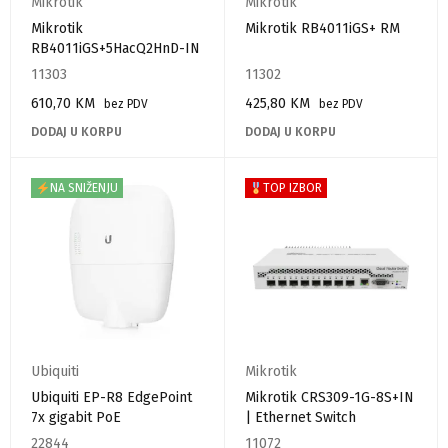
Mikrotik
Mikrotik
Mikrotik
Mikrotik RB4011iGS+ RM
RB4011iGS+5HacQ2HnD-IN
11303
11302
610,70
KM
425,80
KM
bez PDV
bez PDV
DODAJ U KORPU
DODAJ U KORPU
NA SNIŽENJU
TOP IZBOR
Ubiquiti
Mikrotik
Ubiquiti EP-R8 EdgePoint
Mikrotik CRS309-1G-8S+IN
7x gigabit PoE
| Ethernet Switch
22844
11072