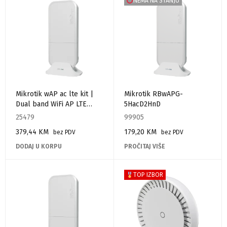
NEMA NA STANJU
Mikrotik wAP ac lte kit |
Mikrotik RBwAPG-
Dual band WiFi AP LTE
5HacD2HnD
modem
25479
99905
379,44
KM
179,20
KM
bez PDV
bez PDV
DODAJ U KORPU
PROČITAJ VIŠE
TOP IZBOR