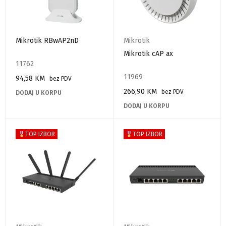
Mikrotik RBwAP2nD
Mikrotik
Mikrotik cAP ax
11762
11969
94,58
KM
bez PDV
266,90
KM
bez PDV
DODAJ U KORPU
DODAJ U KORPU
TOP IZBOR
TOP IZBOR