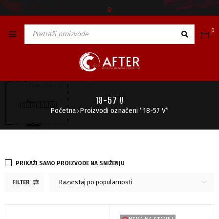
🅯
0
18-57 V
Početna
Proizvodi označeni “18-57 V”
›
PRIKAŽI SAMO PROIZVODE NA SNIŽENJU
Razvrstaj po popularnosti
FILTER