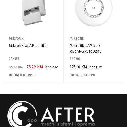
Mikrotik
Mikrotik
Mikrotik wsAP ac lite
Mikrotik cAP ac /
RBcAPGi-5acD2nD
25485
11960
76,29
KM
175,10
KM
127,10
KM
bez PDV
bez PDV
DODAJ U KORPU
DODAJ U KORPU