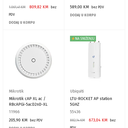
809,82
KM
589,00
KM
1.061,41
KM
bez
bez PDV
PDV
DODAJ U KORPU
DODAJ U KORPU
NA SNIŽENJU
Mikrotik
Ubiquiti
Mikrotik cAP XL ac /
LTU-ROCKET AP station
RBcAPGi-5acD2nD-XL
5GHZ
11966
55436
205,90
KM
673,04
KM
bez PDV
882,14
KM
bez
PDV