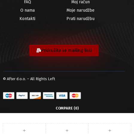
FAQ
Moj račun
O nama
Moje narudžbe
Kontakti
Prati narudžbu
Pridružite se mailing listi
© After d.o.o. – All Rights Left
COMPARE
(0)