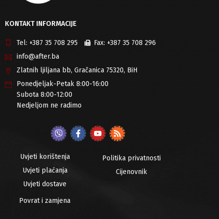
KONTAKT INFORMACIJE
Tel:
+387 35 708 295
Fax:
+387 35 708 296
info@after.ba
Zlatnih ljiljana bb, Gračanica 75320, BiH
Ponedjeljak-Petak 8:00-16:00
Subota 8:00-12:00
Nedjeljom ne radimo
Uvjeti korištenja
Politika privatnosti
Uvjeti plaćanja
Cijenovnik
Uvjeti dostave
Povrat i zamjena