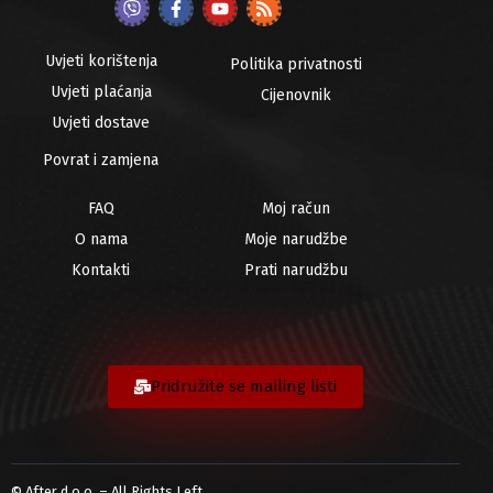
Uvjeti korištenja
Politika privatnosti
Uvjeti plaćanja
Cijenovnik
Uvjeti dostave
Povrat i zamjena
FAQ
Moj račun
O nama
Moje narudžbe
Kontakti
Prati narudžbu
Pridružite se mailing listi
© After d.o.o. – All Rights Left