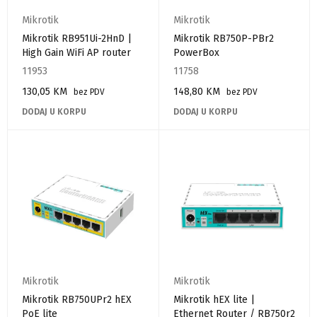
Mikrotik
Mikrotik
Mikrotik RB951Ui-2HnD |
Mikrotik RB750P-PBr2
High Gain WiFi AP router
PowerBox
11953
11758
130,05
KM
148,80
KM
bez PDV
bez PDV
DODAJ U KORPU
DODAJ U KORPU
Mikrotik
Mikrotik
Mikrotik RB750UPr2 hEX
Mikrotik hEX lite |
PoE lite
Ethernet Router / RB750r2