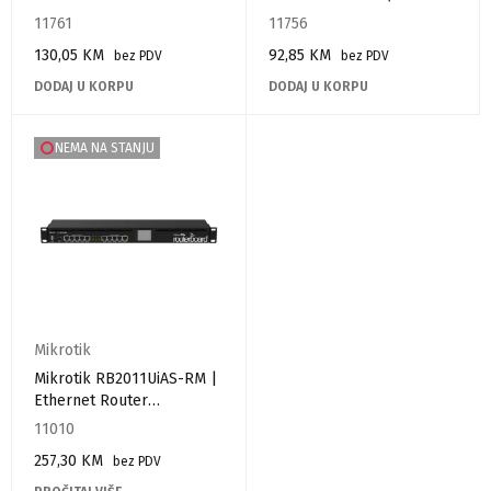
11761
11756
130,05
KM
92,85
KM
bez PDV
bez PDV
DODAJ U KORPU
DODAJ U KORPU
NEMA NA STANJU
Mikrotik
Mikrotik RB2011UiAS-RM |
Ethernet Router
Rackmount
11010
257,30
KM
bez PDV