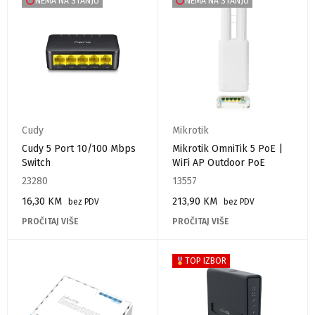
NEMA NA STANJU
NEMA NA STANJU
Cudy
Mikrotik
Cudy 5 Port 10/100 Mbps
Mikrotik OmniTik 5 PoE |
Switch
WiFi AP Outdoor PoE
23280
13557
16,30
KM
213,90
KM
bez PDV
bez PDV
PROČITAJ VIŠE
PROČITAJ VIŠE
TOP IZBOR