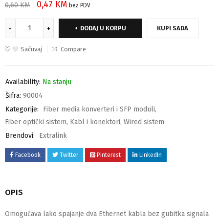
0,47
KM
0,60
KM
bez PDV
DODAJ U KORPU
KUPI SADA
Sačuvaj
Compare
Availability:
Na stanju
Šifra:
90004
Kategorije:
Fiber media konverteri i SFP moduli
,
Fiber optički sistem
,
Kabl i konektori
,
Wired sistem
Brendovi:
Extralink
Facebook
Twitter
Pinterest
LinkedIn
OPIS
Omogućava lako spajanje dva Ethernet kabla bez gubitka signala