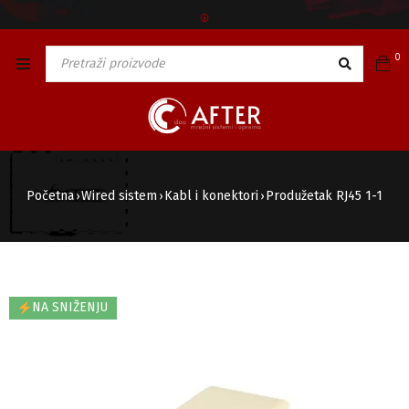
🅯
0
Početna
Wired sistem
Kabl i konektori
Produžetak RJ45 1-1
›
›
›
NA SNIŽENJU