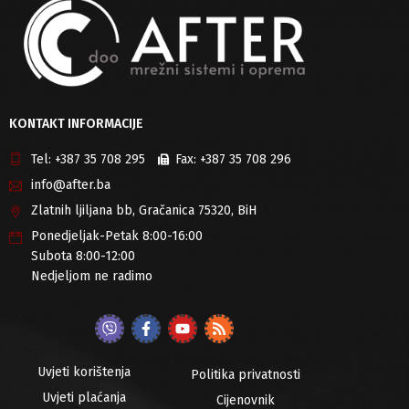
Tenda
Mikrotik
Tenda F3 | WiFi Router
Mikrotik hAP mini | WiFi AP
router
58104
11963
29,39
KM
bez PDV
49,60
KM
bez PDV
PROČITAJ VIŠE
PROČITAJ VIŠE
Mikrotik
Mikrotik
Mikrotik hAP ac2 /
Mikrotik cAP ac /