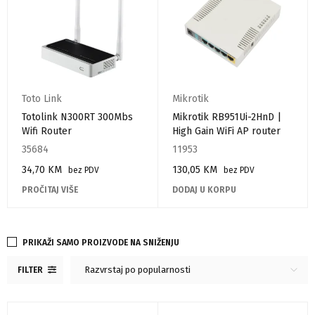
Toto Link
Mikrotik
Totolink N300RT 300Mbs
Mikrotik RB951Ui-2HnD |
Wifi Router
High Gain WiFi AP router
35684
11953
34,70
KM
130,05
KM
bez PDV
bez PDV
PROČITAJ VIŠE
DODAJ U KORPU
PRIKAŽI SAMO PROIZVODE NA SNIŽENJU
Razvrstaj po popularnosti
FILTER