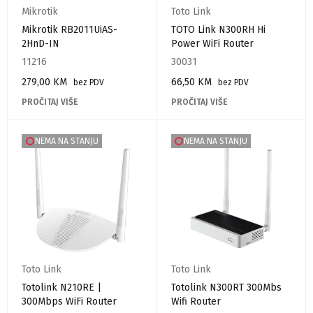
Mikrotik
Toto Link
Mikrotik RB2011UiAS-
TOTO Link N300RH Hi
2HnD-IN
Power WiFi Router
11216
30031
279,00
KM
66,50
KM
bez PDV
bez PDV
PROČITAJ VIŠE
PROČITAJ VIŠE
NEMA NA STANJU
NEMA NA STANJU
Toto Link
Toto Link
Totolink N210RE |
Totolink N300RT 300Mbs
300Mbps WiFi Router
Wifi Router