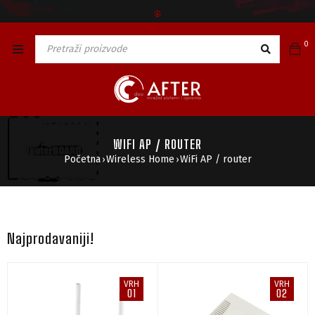
🅯
0
WIFI AP / ROUTER
Početna
Wireless Home
WiFi AP / router
›
›
Najprodavaniji!
VRH
VRH
01
02