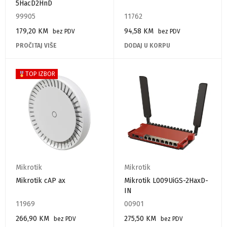
5HacD2HnD
99905
11762
179,20
KM
94,58
KM
bez PDV
bez PDV
PROČITAJ VIŠE
DODAJ U KORPU
TOP IZBOR
Mikrotik
Mikrotik
Mikrotik cAP ax
Mikrotik L009UiGS-2HaxD-
IN
11969
00901
266,90
KM
275,50
KM
bez PDV
bez PDV