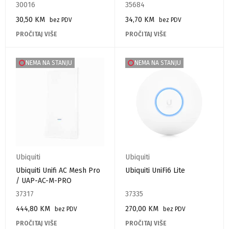
30016
35684
30,50
KM
34,70
KM
bez PDV
bez PDV
PROČITAJ VIŠE
PROČITAJ VIŠE
NEMA NA STANJU
NEMA NA STANJU
Ubiquiti
Ubiquiti
Ubiquiti Unifi AC Mesh Pro
Ubiquiti UniFi6 Lite
/ UAP-AC-M-PRO
37317
37335
444,80
KM
270,00
KM
bez PDV
bez PDV
PROČITAJ VIŠE
PROČITAJ VIŠE