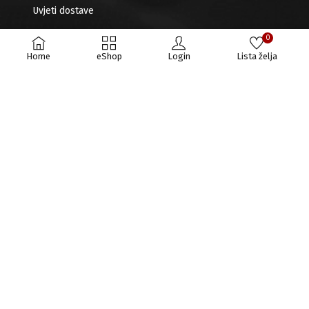
RBD52G-5HacD2HnD-TC
RBcAPGi-5acD2nD
11961
11960
0
152,60
KM
175,10
KM
bez PDV
bez PDV
Home
eShop
Login
Lista želja
DODAJ U KORPU
DODAJ U KORPU
TOP IZBOR
Mikrotik
Mikrotik
Mikrotik cAP lite | WiFi AP
Mikrotik RB951Ui-2nD /
router
hAP
11959
11962
55,50
KM
94,76
KM
bez PDV
bez PDV