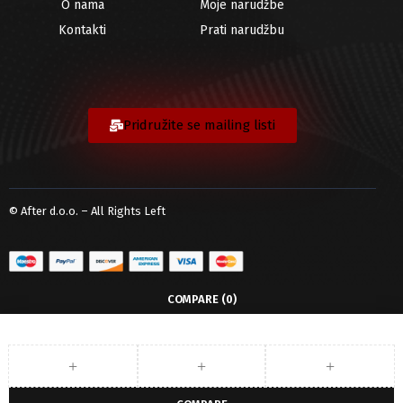
O nama
Moje narudžbe
Kontakti
Prati narudžbu
Pridružite se mailing listi
© After d.o.o. – All Rights Left
COMPARE
(0)