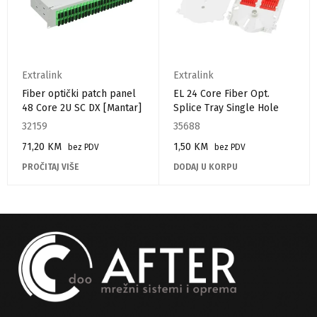
Extralink
Extralink
Fiber optički patch panel
EL 24 Core Fiber Opt.
48 Core 2U SC DX [Mantar]
Splice Tray Single Hole
32159
35688
71,20
KM
1,50
KM
bez PDV
bez PDV
PROČITAJ VIŠE
DODAJ U KORPU