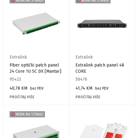
NEMA NA STANJU
NEMA NA STANJU
Extralink
Extralink
Fiber optički patch panel
Extralink patch panel 48
24 Core 1U SC DX [Mantar]
CORE
95423
58476
40,78
KM
41,74
KM
bez PDV
bez PDV
PROČITAJ VIŠE
PROČITAJ VIŠE
NEMA NA STANJU