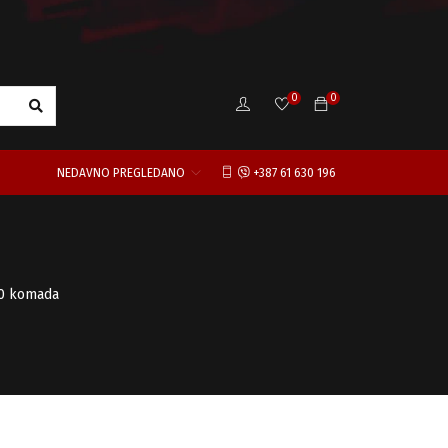
0
0
NEDAVNO PREGLEDANO
+387 61 630 196
10 komada