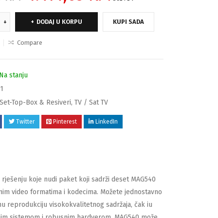
DODAJ U KORPU
KUPI SADA
Compare
Na stanju
1
Set-Top-Box & Resiveri
,
TV / Sat TV
Twitter
Pinterest
LinkedIn
m rješenju koje nudi paket koji sadrži deset MAG540
nim video formatima i kodecima.
Možete jednostavno
 reprodukciju visokokvalitetnog sadržaja, čak iu
vnim sistemom i robusnim hardverom, MAG540 može