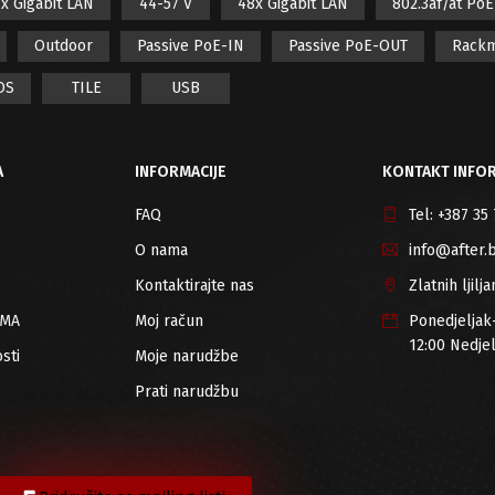
x Gigabit LAN
44-57 V
48x Gigabit LAN
802.3af/at Po
Outdoor
Passive PoE-IN
Passive PoE-OUT
Rack
OS
TILE
USB
A
INFORMACIJE
KONTAKT INFOR
FAQ
Tel:
+387 35
O nama
info@after.
Kontaktirajte nas
Zlatnih ljil
RMA
Moj račun
Ponedjeljak
12:00 Nedje
sti
Moje narudžbe
Prati narudžbu