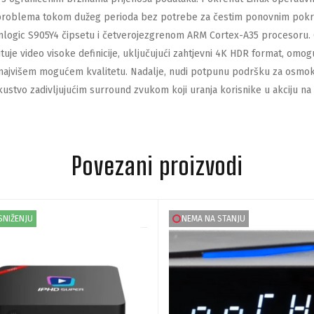
 problema tokom dužeg perioda bez potrebe za čestim ponovnim pokr
Amlogic S905Y4 čipsetu i četverojezgrenom ARM Cortex-A35 procesoru.
uje video visoke definicije, uključujući zahtjevni 4K HDR format, omo
 najvišem mogućem kvalitetu.
Nadalje, nudi potpunu podršku za osmoka
kustvo zadivljujućim surround zvukom koji uranja korisnike u akciju na
Povezani proizvodi
SNIŽENJU
NEMA NA STANJU