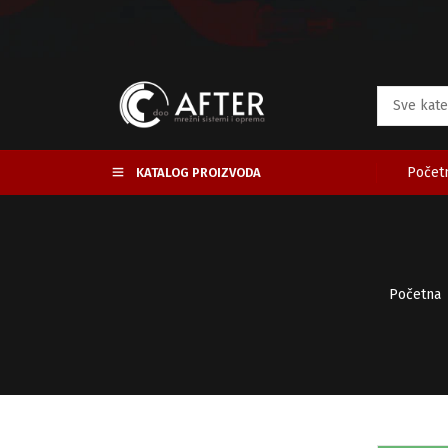
Početn
KATALOG PROIZVODA
Početna