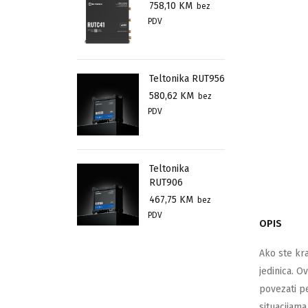
758,10
KM
bez
PDV
Teltonika RUT956
580,62
KM
bez
PDV
Teltonika
RUT906
467,75
KM
bez
PDV
OPIS
Ako ste kra
jedinica.
Ov
povezati p
situacijam