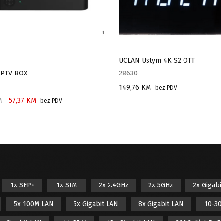
UCLAN Ustym 4K S2 OTT
IPTV BOX
28630
149,76
KM
bez PDV
57,37
KM
M
bez PDV
PROČITAJ VIŠE
 U KORPU
1x SFP+
1x SIM
2x 2.4GHz
2x 5GHz
2x Gigab
5x 100M LAN
5x Gigabit LAN
8x Gigabit LAN
10-30