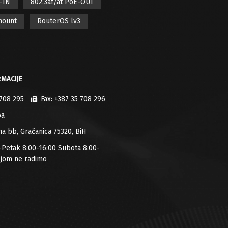
E-IN
802.3af/at PoE-OUT
mount
RouterOS lv3
MACIJE
 708 295
Fax:
+387 35 708 296
ba
jana bb, Gračanica 75320, BiH
-Petak 8:00-16:00 Subota 8:00-
ljom ne radimo