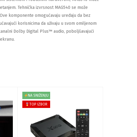
etanjem. Tehnička izvrsnost MAG540 se može
Ove komponente omogućavaju uređaju da bez
gućavajući korisnicima da uživaju u svom omiljenom
nalni Dolby Digital Plus™ audio, poboljšavajući
 ekranu.
NA SNIŽENJU
NEMA NA STA
TOP IZBOR