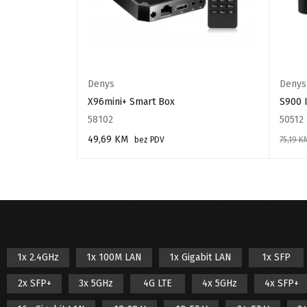
Denys
Denys
X96mini+ Smart Box
S900 
58102
50512
49,69
KM
DV
bez PDV
75,19
K
DODAJ U KORPU
DODAJ
1x 2.4GHz
1x 100M LAN
1x Gigabit LAN
1x SFP
2x SFP+
3x 5GHz
4G LTE
4x 5GHz
4x SFP+