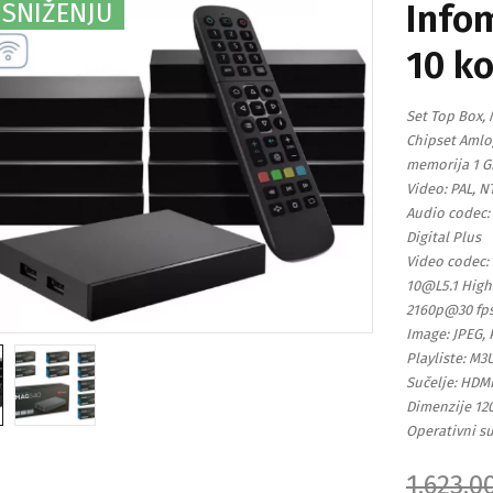
Info
 SNIŽENJU
10 k
Set Top Box, 
Chipset Amlo
memorija 1 G
Video: PAL, N
Audio codec: 
Digital Plus
Video codec:
10@L5.1 High
2160p@30 fps
Image: JPEG,
Playliste: M3
Sučelje: HDMI
Dimenzije 120
Operativni su
1.623,0