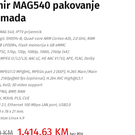
mir MAG540 pakovanje
omada
MAG 540, IPTV prijemnik
gic S905Y4-B, Quad-core ARM Cortex-A35, 2.0 GHz, RAM
B LPDDR4, Flash memorija 4 GB eMMC
TSC, 576p, 720p, 1080p, 1080i, 2160p (4K)
MPEG L1/L2/L3l, AAC-LC, HE AAC V1/V2, APE, FLAC, Dolby
 MPEG1/2 MP@HL, MPEG4 part 2 (ASP), H.265 Main/Main
 2160p@60 fps (optional), H.264 AVC High@L5.1
, XviD, 3D video support
 PNG, BMP, RAW
U, M3U8, PLS, CUE
 2.1, Ethernet 100 Mbps LAN port, USB2.0
 x 78 x 21 mm.
stav Linux 4.9
1.414,63
KM
0
KM
bez PDV