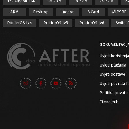
16x Gigabit LAN
18-28 V
18-57 V
24-57 V
24
ARM
Desktop
Indoor
MCard
MIPSBE
RouterOS lv4
RouterOS lv5
RouterOS lv6
Switch
DOKUMENTACIJ
Uvjeti korištenja
Uvjeti plaćanja
Uvjeti dostave
Uvjeti povrata 
Politika privatno
Cijenovnik