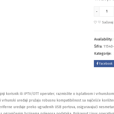
Sačuvaj
Availability:
Šifra:
11540-
Kategorije:
Facebook
jnji korisnik ili IPTV/OTT operater, razmislite o isplativom i vrhunsko
i vrhunski uređaji pružaju robusnu kompatibilnost sa najčešće korište
eriferne uređaje preko ugrađenih USB portova, osiguravajući nesmetanu
a s ograničenim brzinama prijenosa podataka.
Pokrenut Linux operati