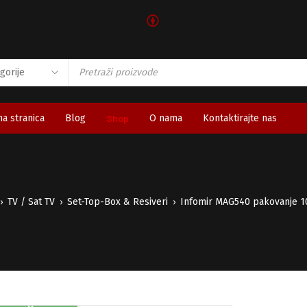
🅯
a stranica
Blog
Shop
O nama
Kontaktirajte nas
TV / Sat TV
Set-Top-Box & Resiveri
Infomir MAG540 pakovanje 
›
›
›