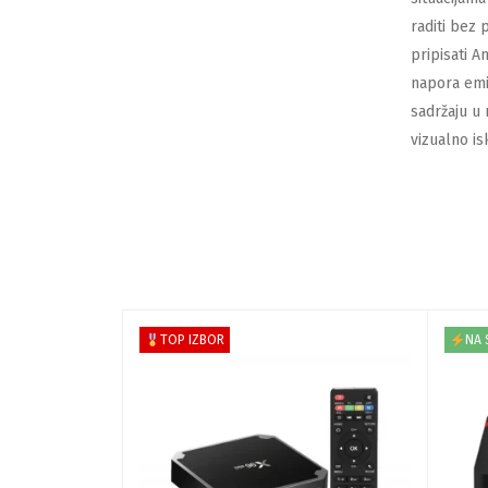
raditi bez
pripisati 
napora emit
sadržaju u
vizualno is
TOP IZBOR
NA 