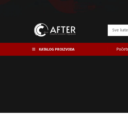
Početn
KATALOG PROIZVODA