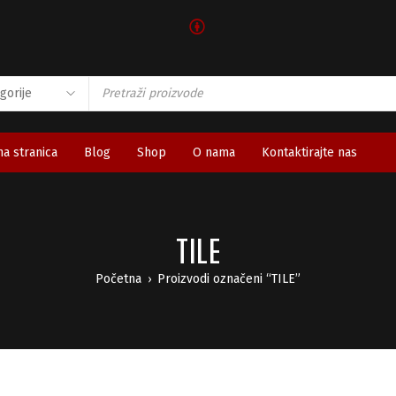
🅯
a stranica
Blog
Shop
O nama
Kontaktirajte nas
TILE
Početna
Proizvodi označeni “TILE”
›