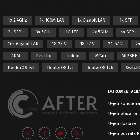
Infomir
Out of stock
ITElite
1x 2.4GHz
1x 100M LAN
1x Gigabit LAN
1x SFP
Jirous
2x SFP+
3x 5GHz
4G LTE
4x 5GHz
4x SFP+
Mikrotik
Netis
16x Gigabit LAN
18-28 V
18-57 V
24-57 V
24
NuFiber
ARM
Desktop
Indoor
MCard
MIPSBE
Teltonika
RouterOS lv4
RouterOS lv5
RouterOS lv6
Switch
Tenda
Toto Link
DOKUMENTACIJ
TP-Link
Ubiquiti
Uvjeti korištenja
Xiaomi
Uvjeti plaćanja
ZED Electronics
Uvjeti dostave
Uvjeti povrata 