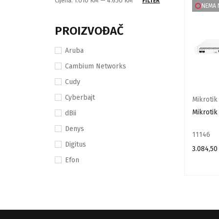
Cijena:
1.010 KM
—
4.650 KM
FILTER
NEMA 
PROIZVOĐAČ
Aruba
Cambium Networks
Cudy
Cyberbajt
Mikrotik
Mikroti
dBii
Denys
11146
Digitus
3.084,5
Efon
PROČITAJ
Extralink
DOSTUPNOST
Globo
Huawei
In stock