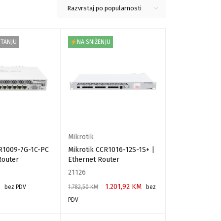
Razvrstaj po popularnosti
STANJU
NA SNIŽENJU
Mikrotik
CR1009-7G-1C-PC
Mikrotik CCR1016-12S-1S+ |
Router
Ethernet Router
21126
1.201,92
KM
bez PDV
1.782,50
KM
bez
PDV
E
DODAJ U KORPU