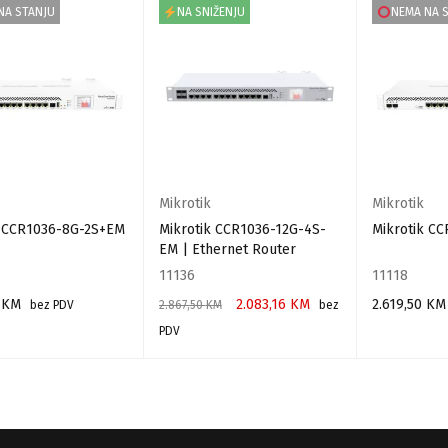
NA STANJU
NA SNIŽENJU
NEMA NA 
Mikrotik
Mikrotik
k CCR1036-8G-2S+EM
Mikrotik CCR1036-12G-4S-
Mikrotik C
EM | Ethernet Router
11136
11118
0
KM
2.083,16
KM
2.619,50
KM
bez PDV
2.867,50
KM
bez
PDV
 VIŠE
PROČITAJ VIŠ
DODAJ U KORPU