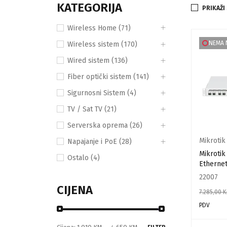
KATEGORIJA
PRIKAŽI
Wireless Home (71)
NEMA 
Wireless sistem (170)
Wired sistem (136)
Fiber optički sistem (141)
Sigurnosni Sistem (4)
TV / Sat TV (21)
Serverska oprema (26)
Mikrotik
Napajanje i PoE (28)
Mikrotik
Ostalo (4)
Etherne
22007
CIJENA
7.285,00
K
PDV
PROČITAJ