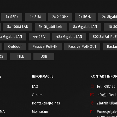
1x SFP+
1x SIM
2x 2.4GHz
2x 5GHz
2x Gigab
5x 100M LAN
5x Gigabit LAN
8x Gigabit LAN
10-30
x Gigabit LAN
44-57 V
48x Gigabit LAN
802.3af/at Po
Outdoor
Passive PoE-IN
Passive PoE-OUT
Rack
OS
TILE
USB
A
INFORMACIJE
KONTAKT INFOR
FAQ
Tel:
+387 35
O nama
info@after.
Kontaktirajte nas
Zlatnih ljil
RMA
Moj račun
Ponedjeljak