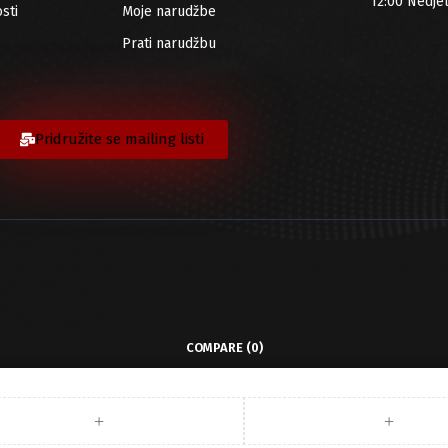
12:00 Nedje
sti
Moje narudžbe
Prati narudžbu
Pridružite se mailing listi
COMPARE
(0)