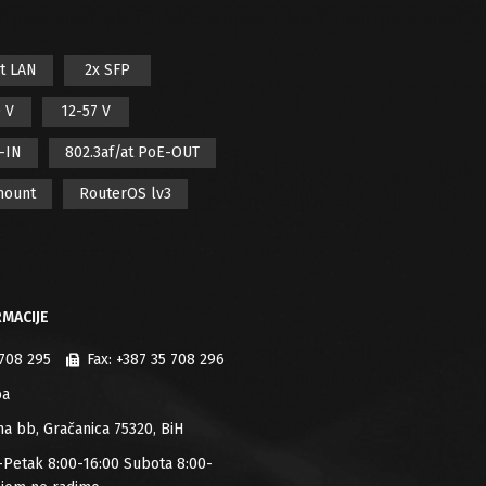
it LAN
2x SFP
 V
12-57 V
E-IN
802.3af/at PoE-OUT
mount
RouterOS lv3
MACIJE
 708 295
Fax:
+387 35 708 296
ba
jana bb, Gračanica 75320, BiH
-Petak 8:00-16:00 Subota 8:00-