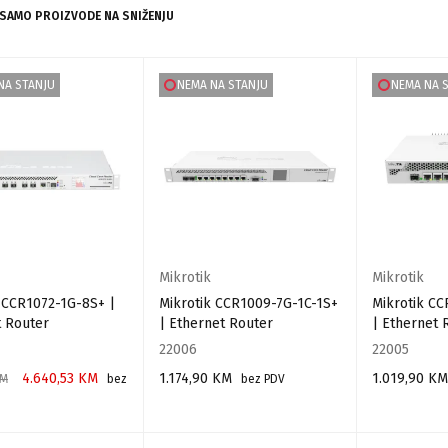
 SAMO PROIZVODE NA SNIŽENJU
NA STANJU
NEMA NA STANJU
NEMA NA 
Mikrotik
Mikrotik
 CCR1072-1G-8S+ |
Mikrotik CCR1009-7G-1C-1S+
Mikrotik C
t Router
| Ethernet Router
| Ethernet 
22006
22005
4.640,53
KM
1.174,90
KM
1.019,90
KM
M
bez
bez PDV
PROČITAJ VIŠE
PROČITAJ VIŠ
 VIŠE