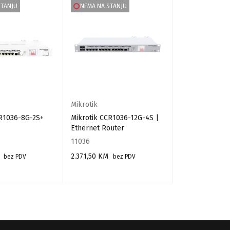
STANJU
NEMA NA STANJU
Mikrotik
CR1036-8G-2S+
Mikrotik CCR1036-12G-4S |
Ethernet Router
11036
2.371,50
KM
bez PDV
bez PDV
E
PROČITAJ VIŠE