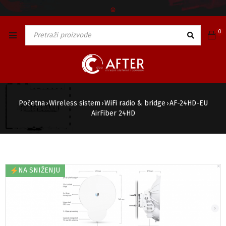
🅯
0
Početna
Wireless sistem
WiFi radio & bridge
AF-24HD-EU
›
›
›
AirFiber 24HD
NA SNIŽENJU