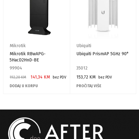
Mikrotik
Ubiquiti
Mikrotik RBwAPG-
Ubiquiti PrismAP 5GHz 90°
5HacD2HnD-BE
99904
35012
141,34
KM
153,72
KM
192,20
KM
bez PDV
bez PDV
DODAJ U KORPU
PROČITAJ VIŠE