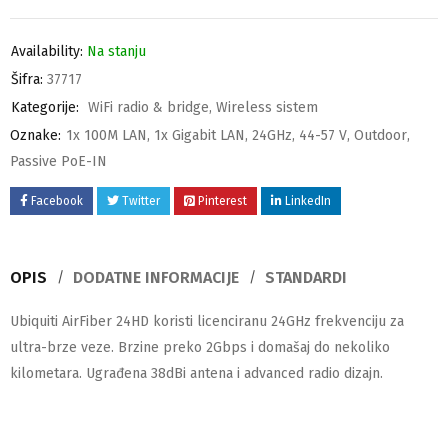
Availability:
Na stanju
Šifra:
37717
Kategorije:
WiFi radio & bridge
,
Wireless sistem
Oznake:
1x 100M LAN
,
1x Gigabit LAN
,
24GHz
,
44-57 V
,
Outdoor
,
Passive PoE-IN
Facebook
Twitter
Pinterest
LinkedIn
OPIS
DODATNE INFORMACIJE
STANDARDI
Ubiquiti AirFiber 24HD koristi licenciranu 24GHz frekvenciju za
ultra-brze veze. Brzine preko 2Gbps i domašaj do nekoliko
kilometara. Ugrađena 38dBi antena i advanced radio dizajn.