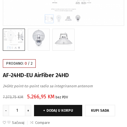
PRODANO:
0
/
2
AF-24HD-EU AirFiber 24HD
24GHz point-to-point radio sa integriranom antenom
5.266,95
KM
7.373,75
KM
bez PDV
DODAJ U KORPU
KUPI SADA
Sačuvaj
Compare