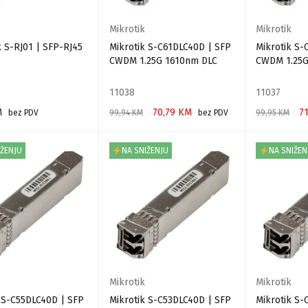
Mikrotik
Mikrotik
k S-RJ01 | SFP-RJ45
Mikrotik S-C61DLC40D | SFP
Mikrotik S-
CWDM 1.25G 1610nm DLC
CWDM 1.25G
11038
11037
M
70,79
KM
7
bez PDV
99,94
KM
bez PDV
99,95
KM
 KORPU
DODAJ U KORPU
DODAJ U KO
IŽENJU
NA SNIŽENJU
NA SNIŽEN
Mikrotik
Mikrotik
 S-C55DLC40D | SFP
Mikrotik S-C53DLC40D | SFP
Mikrotik S-