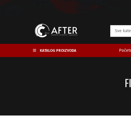
Početn
KATALOG PROIZVODA
F