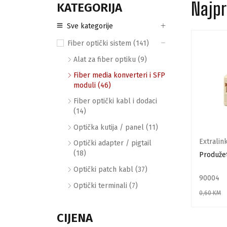
Najpr
KATEGORIJA
Sve kategorije
Fiber optički sistem (141)
VRH
VRH
06
07
Alat za fiber optiku (9)
Fiber media konverteri i SFP
moduli (46)
Fiber optički kabl i dodaci
(14)
Optička kutija / panel (11)
tik
Mikrotik
Extralin
Optički adapter / pigtail
(18)
1LC10D SFP SM 10km
Mikrotik S+85DLC03D | SFP+
Produžet
nm
10G 1310nm MM 300m DLC
Optički patch kabl (37)
5
11016
90004
Optički terminali (7)
00
KM
110,40
KM
bez PDV
bez PDV
0,60
KM
J U KORPU
DODAJ U KORPU
DODAJ U
CIJENA