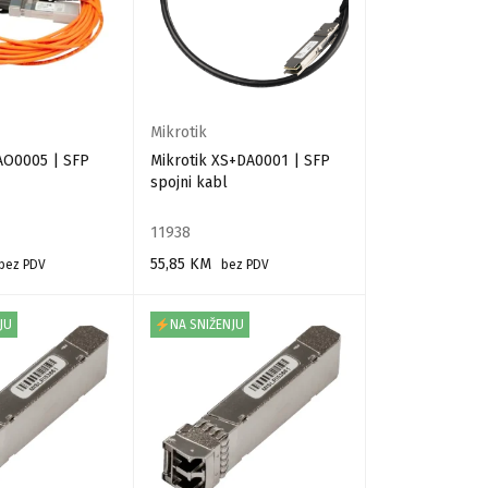
Mikrotik
AO0005 | SFP
Mikrotik XS+DA0001 | SFP
spojni kabl
11938
55,85
KM
bez PDV
bez PDV
RPU
DODAJ U KORPU
JU
NA SNIŽENJU