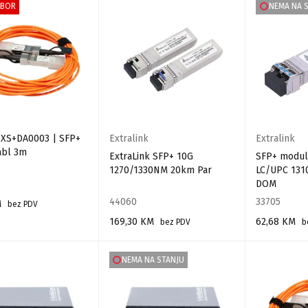
ZBOR
NEMA NA 
k XS+DA0003 | SFP+
Extralink
Extralink
abl 3m
ExtraLink SFP+ 10G
SFP+ modul
1270/1330NM 20km Par
LC/UPC 13
DOM
44060
33705
M
bez PDV
169,30
KM
62,68
KM
bez PDV
b
 KORPU
DODAJ U KORPU
PROČITAJ VIŠ
NEMA NA STANJU