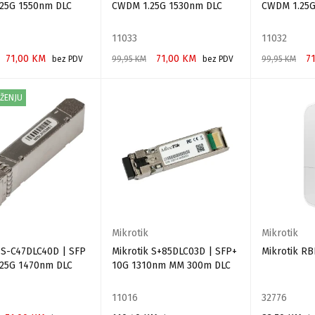
25G 1550nm DLC
CWDM 1.25G 1530nm DLC
CWDM 1.25G
11033
11032
71,00
KM
71,00
KM
7
bez PDV
99,95
KM
bez PDV
99,95
KM
 KORPU
DODAJ U KORPU
DODAJ U KO
IŽENJU
Mikrotik
Mikrotik
 S-C47DLC40D | SFP
Mikrotik S+85DLC03D | SFP+
Mikrotik RB
25G 1470nm DLC
10G 1310nm MM 300m DLC
11016
32776