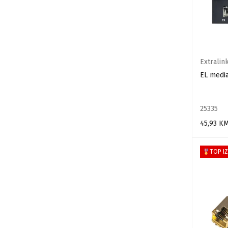
Extralin
EL medi
25335
45,93
K
DODAJ U
TOP I