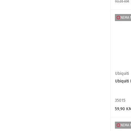
93,05
KM
DODAJ U
NEMA 
Ubiquiti
Ubiquiti
35015
59,90
K
PROČITAJ
NEMA 