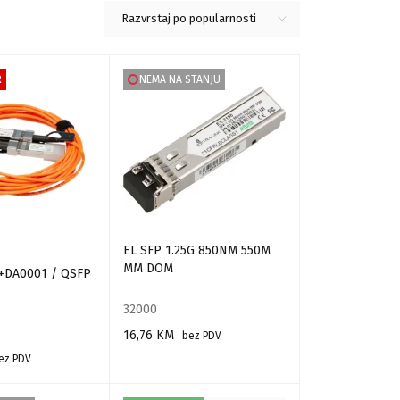
Razvrstaj po popularnosti
R
NEMA NA STANJU
EL SFP 1.25G 850NM 550M
MM DOM
Q+DA0001 / QSFP
32000
16,76
KM
bez PDV
ez PDV
PROČITAJ VIŠE
RPU