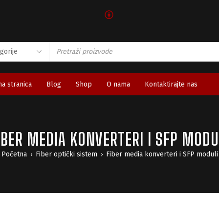
🅯
a stranica
Blog
Shop
O nama
Kontaktirajte nas
IBER MEDIA KONVERTERI I SFP MODU
Početna
Fiber optički sistem
Fiber media konverteri i SFP moduli
›
›