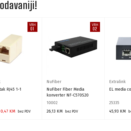
odavaniji!
VRH
VRH
01
02
k
NuFiber
Extralink
ak RJ45 1-1
NuFiber Fiber Media
EL media c
konverter NF-C570S20
10002
25335
0,47
KM
26,13
KM
45,93
KM
bez PDV
bez PDV
b
 KORPU
DODAJ U KORPU
DODAJ U KO