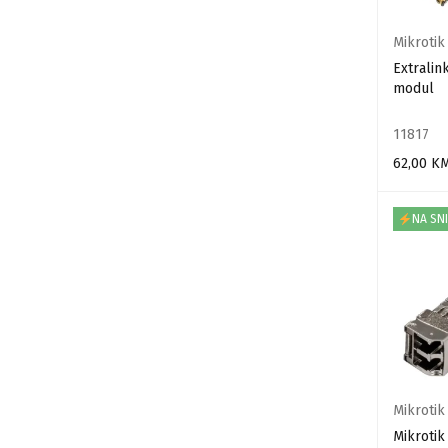
Mikrotik
Extralin
modul
11817
62,00
K
DODAJ U
NA SN
Mikrotik
Mikrotik