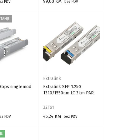
99,00
KM
ez PDV
bez PDV
RPU
DODAJ U KORPU
STANJU
Extralink
 Gbps singlemod
Extralink SFP 1.25G
1310/1550nm LC 3km PAR
32161
45,24
KM
ez PDV
bez PDV
E
DODAJ U KORPU
JU