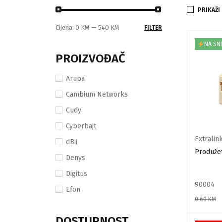
PRIKAŽI
Cijena:
0 KM
—
540 KM
FILTER
NA SN
PROIZVOĐAČ
Aruba
Cambium Networks
Cudy
Cyberbajt
Extralin
dBii
Produžet
Denys
Digitus
90004
Efon
0,60
KM
Extralink
DODAJ U
DOSTUPNOST
Globo