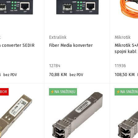
k
Extralink
Mikrotik
a converter SEDIR
Fiber Media konverter
Mikrotik S+
spojni kabl
12784
11936
M
70,88
KM
108,50
KM
bez PDV
bez PDV
 KORPU
PROČITAJ VIŠE
DODAJ U KO
ZBOR
NA SNIŽENJU
NA SNIŽEN