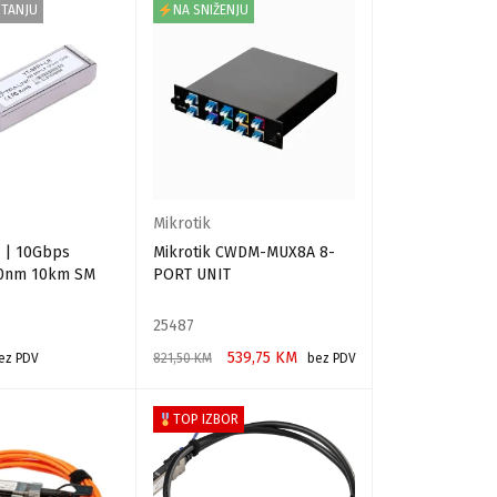
STANJU
NA SNIŽENJU
Mikrotik
 | 10Gbps
Mikrotik CWDM-MUX8A 8-
10nm 10km SM
PORT UNIT
25487
539,75
KM
ez PDV
821,50
KM
bez PDV
E
DODAJ U KORPU
TOP IZBOR