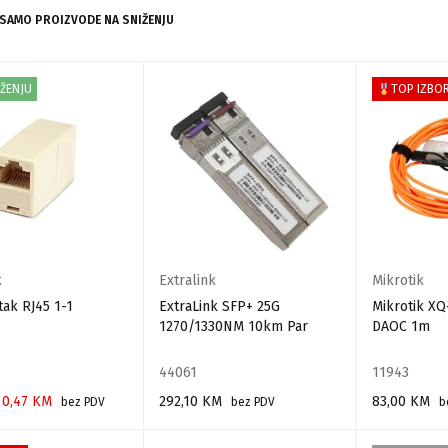
 SAMO PROIZVODE NA SNIŽENJU
IŽENJU
TOP IZBO
k
Extralink
Mikrotik
ak RJ45 1-1
ExtraLink SFP+ 25G
Mikrotik X
1270/1330NM 10km Par
DAOC 1m
44061
11943
0,47
KM
292,10
KM
83,00
KM
bez PDV
bez PDV
b
 KORPU
DODAJ U KORPU
DODAJ U KO