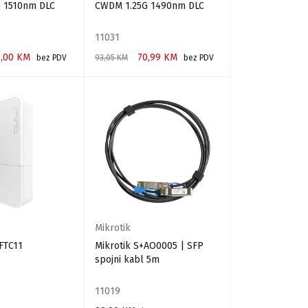
 1510nm DLC
CWDM 1.25G 1490nm DLC
11031
1,00
KM
70,99
KM
bez PDV
93,05
KM
bez PDV
RPU
DODAJ U KORPU
Mikrotik
FTC11
Mikrotik S+AO0005 | SFP
spojni kabl 5m
11019