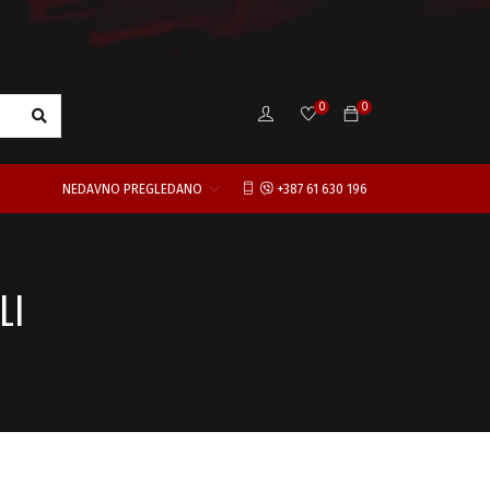
0
0
NEDAVNO PREGLEDANO
+387 61 630 196
LI