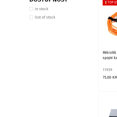
TOP I
Huawei
In stock
Infomir
Out of stock
ITElite
Jirous
Mikrotik
Netis
Mikroti
spojni k
NuFiber
Teltonika
11939
Tenda
75,00
K
Toto Link
DODAJ U
TP-Link
Ubiquiti
Xiaomi
ZED Electronics