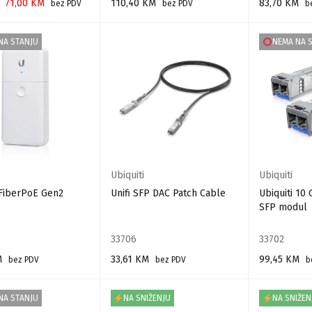
71,00
KM
110,40
KM
83,70
KM
bez PDV
bez PDV
b
 KORPU
DODAJ U KORPU
DODAJ U KO
NA STANJU
NEMA NA 
Ubiquiti
Ubiquiti
 FiberPoE Gen2
Unifi SFP DAC Patch Cable
Ubiquiti 10
SFP modul
33706
33702
M
33,61
KM
99,45
KM
bez PDV
bez PDV
b
 VIŠE
DODAJ U KORPU
PROČITAJ VIŠ
NA STANJU
NA SNIŽENJU
NA SNIŽEN