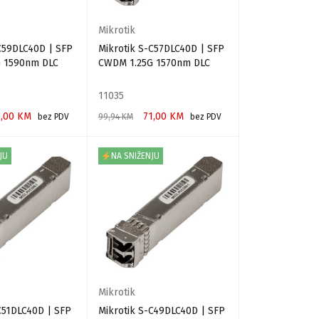
Mikrotik
C59DLC40D | SFP
Mikrotik S-C57DLC40D | SFP
 1590nm DLC
CWDM 1.25G 1570nm DLC
11035
1,00
KM
71,00
KM
bez PDV
99,94
KM
bez PDV
RPU
DODAJ U KORPU
JU
NA SNIŽENJU
Mikrotik
C51DLC40D | SFP
Mikrotik S-C49DLC40D | SFP