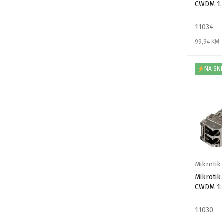
CWDM 1.
11034
99,94
KM
DODAJ U
NA SN
Mikrotik
Mikrotik
CWDM 1.
11030