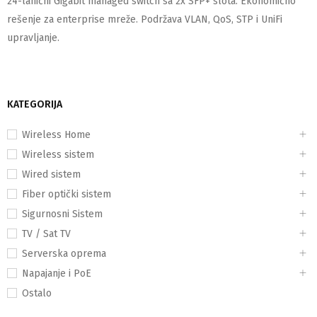
24-lanični Gigabit managed switch sa 2x SFP+ slota. Ekonomično
rešenje za enterprise mreže. Podržava VLAN, QoS, STP i UniFi
upravljanje.
KATEGORIJA
Wireless Home
Wireless sistem
Wired sistem
Fiber optički sistem
Sigurnosni Sistem
TV / Sat TV
Serverska oprema
Napajanje i PoE
Ostalo