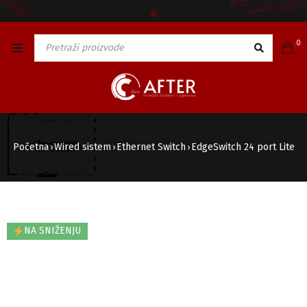
🅯
0
Početna
Wired sistem
Ethernet Switch
EdgeSwitch 24 port Lite
›
›
›
NA SNIŽENJU