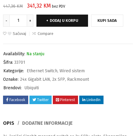
341,32
KM
447,36
KM
bez PDV
DODAJ U KORPU
KUPI SADA
Sačuvaj
Compare
Availability:
Na stanju
Šifra:
33701
Kategorije:
Ethernet Switch
,
Wired sistem
Oznake:
24x Gigabit LAN
,
2x SFP
,
Rackmount
Brendovi:
Ubiquiti
Facebook
Twitter
Pinterest
LinkedIn
OPIS
DODATNE INFORMACIJE