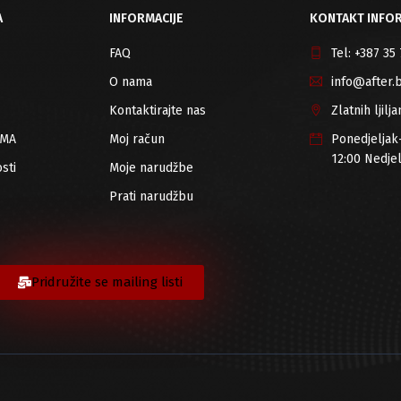
A
INFORMACIJE
KONTAKT INFOR
FAQ
Tel:
+387 35
O nama
info@after.
Kontaktirajte nas
Zlatnih ljil
RMA
Moj račun
Ponedjeljak
12:00 Nedje
sti
Moje narudžbe
Prati narudžbu
Pridružite se mailing listi