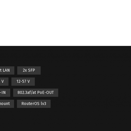
it LAN
2x SFP
 V
12-57 V
E-IN
802.3af/at PoE-OUT
mount
RouterOS lv3