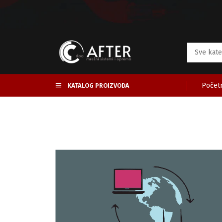
Početn
KATALOG PROIZVODA