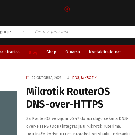
🅯
a stranica
Blog
Shop
O nama
Kontaktirajte nas
29 OKTOBRA, 2023
U
DNS
,
MIKROTIK
Mikrotik RouterOS
DNS-over-HTTPS
Sa RouterOS verzijom v6.47 dolazi dugo čekana DNS-
over-HTTPS (DoH) integracija u Mikrotik ruterima.
DoH inače koristi HTTPS protokol pri slanju i primanju