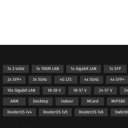
1x 2.4GHz
1x 100M LAN
1x Gigabit LAN
1x SFP
2x SFP+
3x 5GHz
4G LTE
4x 5GHz
4x SFP+
16x Gigabit LAN
18-28 V
18-57 V
24-57 V
24
ARM
Desktop
Indoor
MCard
MIPSBE
RouterOS lv4
RouterOS lv5
RouterOS lv6
Switch