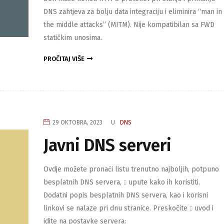
DNS zahtjeva za bolju data integraciju i eliminira “man in
the middle attacks” (MITM). Nije kompatibilan sa FWD
statičkim unosima.
PROČITAJ VIŠE
29 OKTOBRA, 2023
U
DNS
Javni DNS serveri
Ovdje možete pronaći listu trenutno najboljih, potpuno
besplatnih DNS servera,
upute kako ih koristiti.
Dodatni popis besplatnih DNS servera, kao i korisni
linkovi se nalaze pri dnu stranice. Preskočite
uvod i
idite na postavke servera: