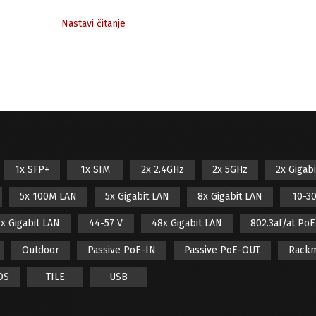
Nastavi čitanje
1x SFP+
1x SIM
2x 2.4GHz
2x 5GHz
2x Gigab
5x 100M LAN
5x Gigabit LAN
8x Gigabit LAN
10-30
x Gigabit LAN
44-57 V
48x Gigabit LAN
802.3af/at Po
Outdoor
Passive PoE-IN
Passive PoE-OUT
Rack
OS
TILE
USB