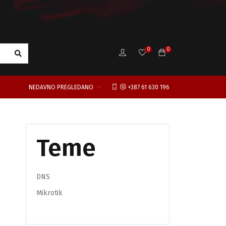
0
0
NEDAVNO PREGLEDANO
+387 61 630 196
Teme
DNS
Mikrotik