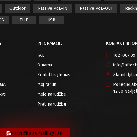
Outdoor
Passive PoE-IN
Passive PoE-OUT
Rack
OS
TILE
USB
A
INFORMACIJE
KONTAKT INFOR
FAQ
Tel:
+387 35
O nama
info@after.
Kontaktirajte nas
Zlatnih ljil
RMA
Moj račun
Ponedjeljak
12:00 Nedje
sti
Moje narudžbe
Prati narudžbu
Pridružite se mailing listi