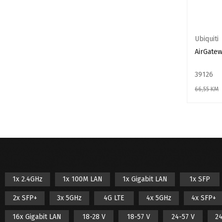
Netis
NuFiber
Ubiquiti
Teltonika
AirGate
Tenda
39126
Toto Link
66,55
KM
TP-Link
DODAJ U
Ubiquiti
Xiaomi
ZED Electronics
1x 2.4GHz
1x 100M LAN
1x Gigabit LAN
1x SFP
2x SFP+
3x 5GHz
4G LTE
4x 5GHz
4x SFP+
16x Gigabit LAN
18-28 V
18-57 V
24-57 V
24