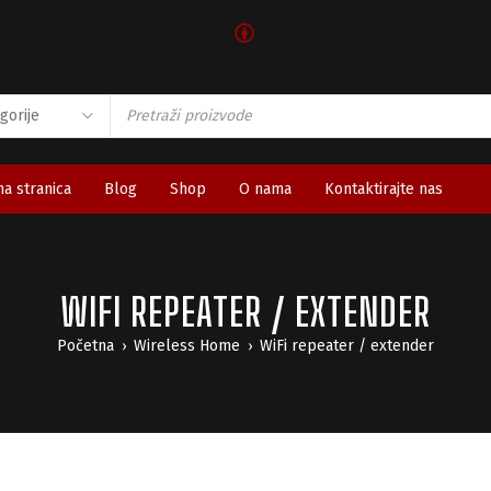
🅯
a stranica
Blog
Shop
O nama
Kontaktirajte nas
WIFI REPEATER / EXTENDER
Početna
Wireless Home
WiFi repeater / extender
›
›