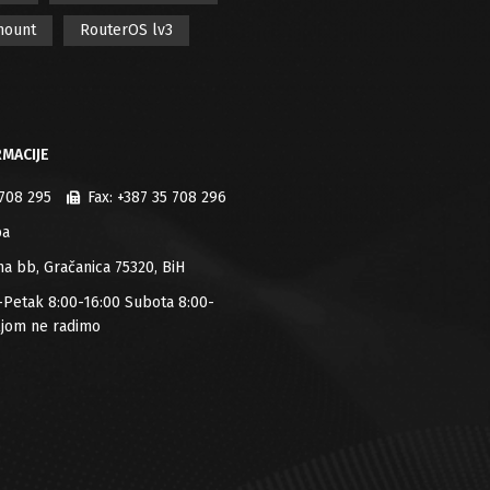
mount
RouterOS lv3
MACIJE
 708 295
Fax:
+387 35 708 296
ba
jana bb, Gračanica 75320, BiH
-Petak 8:00-16:00 Subota 8:00-
ljom ne radimo