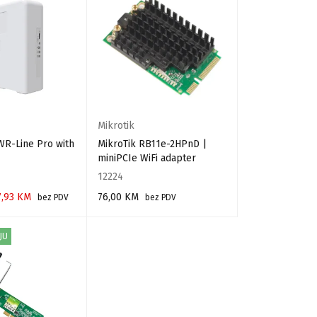
Mikrotik
WR-Line Pro with
MikroTik RB11e-2HPnD |
miniPCIe WiFi adapter
12224
7,93
KM
76,00
KM
bez PDV
bez PDV
RPU
PROČITAJ VIŠE
JU