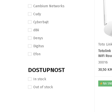
Cambium Networks
Cudy
Cyberbajt
dBii
Denys
Toto Lin
Digitus
Totolin
Efon
WiFi Rou
Extralink
30016
DOSTUPNOST
30,50
K
Globo
PROČITAJ
Huawei
In stock
NA SN
Infomir
Out of stock
ITElite
Jirous
Mikrotik