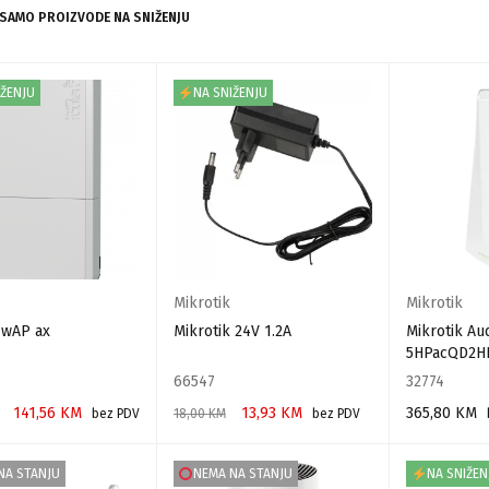
 SAMO PROIZVODE NA SNIŽENJU
IŽENJU
NA SNIŽENJU
Mikrotik
Mikrotik
 wAP ax
Mikrotik 24V 1.2A
Mikrotik A
5HPacQD2H
66547
32774
141,56
KM
13,93
KM
365,80
KM
bez PDV
18,00
KM
bez PDV
 KORPU
DODAJ U KORPU
DODAJ U KO
NA STANJU
NEMA NA STANJU
NA SNIŽEN