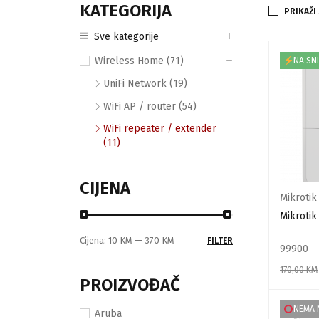
KATEGORIJA
PRIKAŽI
Sve kategorije
Wireless Home (71)
NA SN
UniFi Network (19)
WiFi AP / router (54)
WiFi repeater / extender
(11)
CIJENA
Mikrotik
Mikrotik
Cijena:
10 KM
—
370 KM
FILTER
99900
170,00
KM
PROIZVOĐAČ
DODAJ U
NEMA 
Aruba