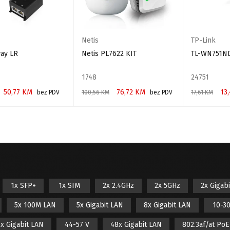
Netis
TP-Link
way LR
Netis PL7622 KIT
TL-WN751N
1748
24751
50,77
KM
76,72
KM
13
bez PDV
100,56
KM
bez PDV
17,61
KM
 KORPU
DODAJ U KORPU
DODAJ U KO
1x SFP+
1x SIM
2x 2.4GHz
2x 5GHz
2x Gigab
5x 100M LAN
5x Gigabit LAN
8x Gigabit LAN
10-30
x Gigabit LAN
44-57 V
48x Gigabit LAN
802.3af/at Po