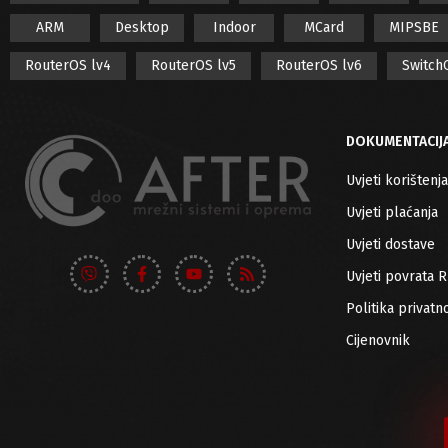
ARM
Desktop
Indoor
MCard
MIPSBE
RouterOS lv4
RouterOS lv5
RouterOS lv6
Switch
DOKUMENTACIJ
Uvjeti korištenja
Uvjeti plaćanja
Uvjeti dostave
Uvjeti povrata 
Politika privatno
Cijenovnik