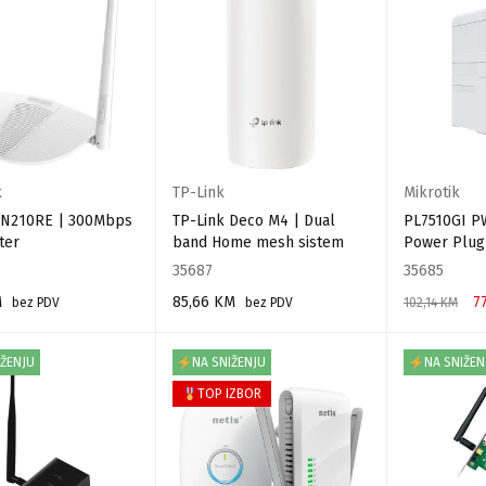
k
TP-Link
Mikrotik
k N210RE | 300Mbps
TP-Link Deco M4 | Dual
PL7510GI P
ter
band Home mesh sistem
Power Plug
35687
35685
M
85,66
KM
7
bez PDV
bez PDV
102,14
KM
 VIŠE
PROČITAJ VIŠE
DODAJ U KO
IŽENJU
NA SNIŽENJU
NA SNIŽEN
TOP IZBOR