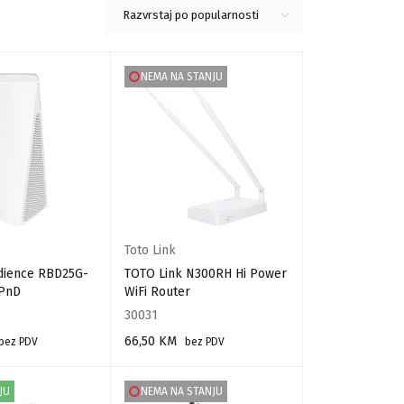
Razvrstaj po popularnosti
NEMA NA STANJU
Toto Link
udience RBD25G-
TOTO Link N300RH Hi Power
PnD
WiFi Router
30031
66,50
KM
bez PDV
bez PDV
RPU
PROČITAJ VIŠE
JU
NEMA NA STANJU