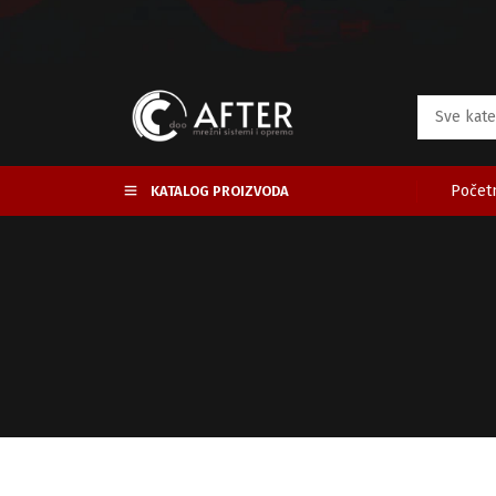
Početn
KATALOG PROIZVODA