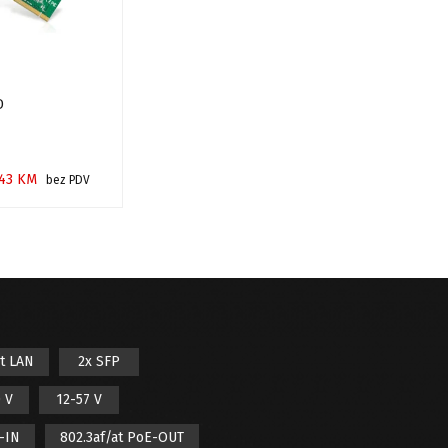
D
,43
KM
bez PDV
RPU
it LAN
2x SFP
 V
12-57 V
E-IN
802.3af/at PoE-OUT