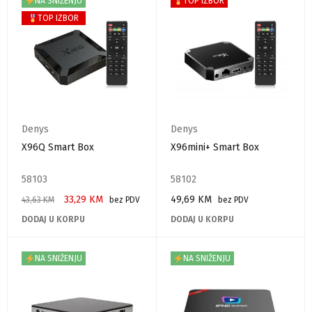
NA SNIŽENJU
TOP IZBOR
TOP IZBOR
Denys
Denys
X96Q Smart Box
X96mini+ Smart Box
58103
58102
33,29
KM
49,69
KM
43,63
KM
bez PDV
bez PDV
DODAJ U KORPU
DODAJ U KORPU
NA SNIŽENJU
NA SNIŽENJU