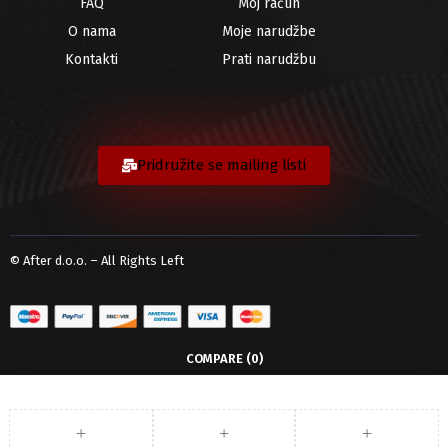
FAQ
Moj račun
O nama
Moje narudžbe
Kontakti
Prati narudžbu
Pridružite se mailing listi
© After d.o.o. – All Rights Left
COMPARE
(0)