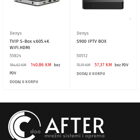
Denys
Denys
TVIP S-Box v.605.4K
S900 IPTV BOX
WIFI.HDMI
55824
50512
140,86
KM
57,37
KM
184,62
KM
bez
75,19
KM
bez PDV
PDV
DODAJ U KORPU
DODAJ U KORPU