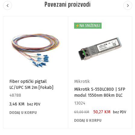
Povezani proizvodi
NA SNIŽENJU
Fiber optički pigtail
Mikrotik
LC/UPC SM 2m [Fokab]
Mikrotik S-55DLC80D | SFP
48788
modul 1550nm 80km DLC
13024
3,46
KM
bez PDV
50,27
KM
69,00
KM
bez PDV
DODAJ U KORPU
DODAJ U KORPU