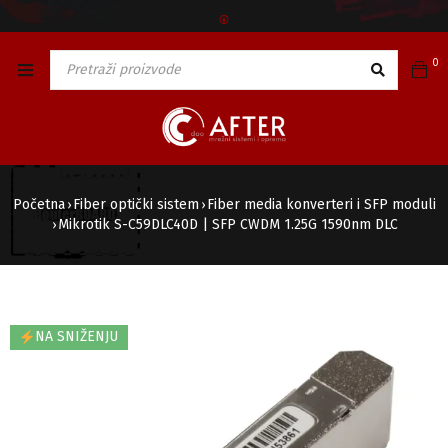
🅯
0
Početna
Fiber optički sistem
Fiber media konverteri i SFP moduli
›
›
Mikrotik S-C59DLC40D | SFP CWDM 1.25G 1590nm DLC
›
NA SNIŽENJU