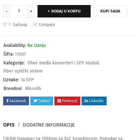
DODAJ U KORPU
KUPI SADA
Sačuvaj
Compare
Availability:
Na stanju
Šifra:
11037
Kategorije:
Fiber media konverteri i SFP moduli
,
Fiber optički sistem
Oznake:
1x SFP
Brendovi:
Mikrotik
Facebook
Twitter
Pinterest
LinkedIn
OPIS
DODATNE INFORMACIJE
CWDM transiver za 1590nm sa DLC konektorom. Pogodan za