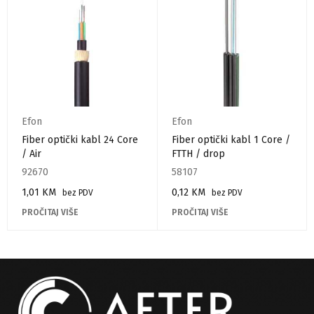
Efon
Efon
Fiber optički kabl 24 Core
Fiber optički kabl 1 Core /
/ Air
FTTH / drop
92670
58107
1,01
KM
0,12
KM
bez PDV
bez PDV
PROČITAJ VIŠE
PROČITAJ VIŠE