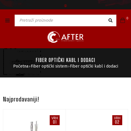
🅯
0
FIBER OPTIČKI KABL I DODACI
Početna
Fiber optički sistem
Fiber optički kabl i dodaci
›
›
Najprodavaniji!
VRH
VRH
01
02