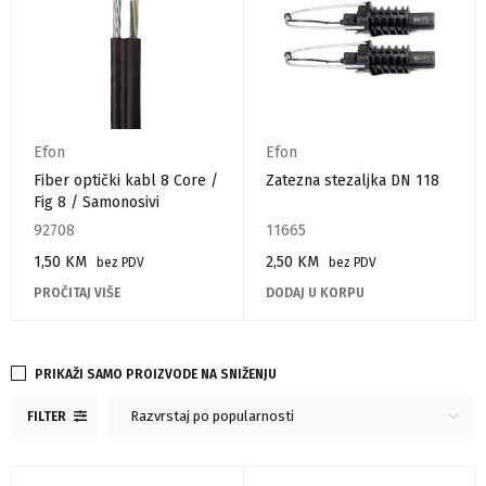
Efon
Efon
Fiber optički kabl 8 Core /
Zatezna stezaljka DN 118
Fig 8 / Samonosivi
92708
11665
1,50
KM
2,50
KM
bez PDV
bez PDV
PROČITAJ VIŠE
DODAJ U KORPU
PRIKAŽI SAMO PROIZVODE NA SNIŽENJU
Razvrstaj po popularnosti
FILTER