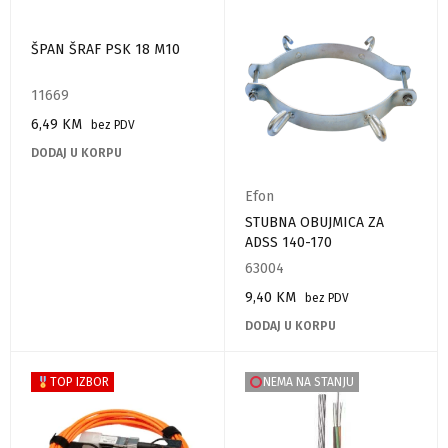
ŠPAN ŠRAF PSK 18 M10
11669
6,49
KM
bez PDV
DODAJ U KORPU
Efon
STUBNA OBUJMICA ZA
ADSS 140-170
63004
9,40
KM
bez PDV
DODAJ U KORPU
TOP IZBOR
NEMA NA STANJU