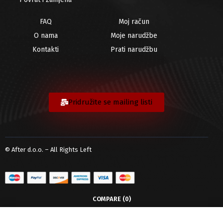
FAQ
Moj račun
O nama
Moje narudžbe
Kontakti
Prati narudžbu
Pridružite se mailing listi
© After d.o.o. – All Rights Left
COMPARE
(0)