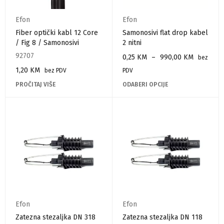
Efon
Efon
Fiber optički kabl 12 Core
Samonosivi flat drop kabel
/ Fig 8 / Samonosivi
2 nitni
92707
0,25
KM
–
990,00
KM
bez
1,20
KM
bez PDV
PDV
PROČITAJ VIŠE
ODABERI OPCIJE
Efon
Efon
Zatezna stezaljka DN 318
Zatezna stezaljka DN 118