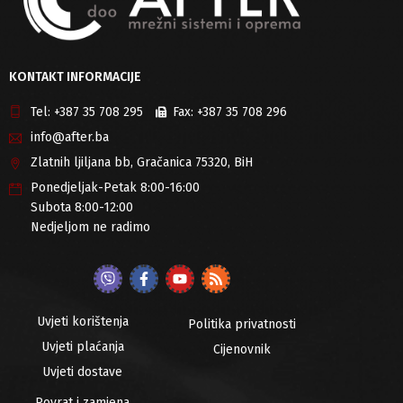
KONTAKT INFORMACIJE
Tel:
+387 35 708 295
Fax:
+387 35 708 296
info@after.ba
Zlatnih ljiljana bb, Gračanica 75320, BiH
Ponedjeljak-Petak 8:00-16:00
Subota 8:00-12:00
Nedjeljom ne radimo
Uvjeti korištenja
Politika privatnosti
Uvjeti plaćanja
Cijenovnik
Uvjeti dostave
Povrat i zamjena