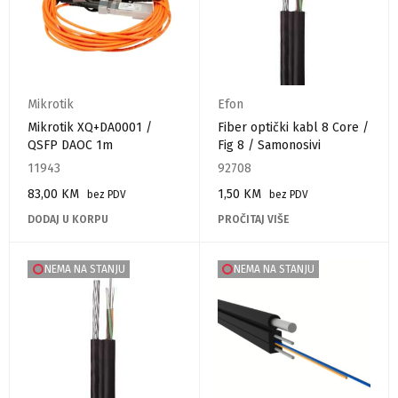
Mikrotik
Efon
Mikrotik XQ+DA0001 /
Fiber optički kabl 8 Core /
QSFP DAOC 1m
Fig 8 / Samonosivi
11943
92708
83,00
KM
1,50
KM
bez PDV
bez PDV
DODAJ U KORPU
PROČITAJ VIŠE
NEMA NA STANJU
NEMA NA STANJU