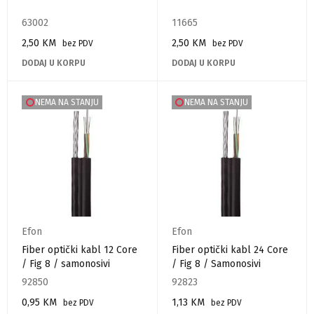
63002
11665
2,50
KM
2,50
KM
bez PDV
bez PDV
DODAJ U KORPU
DODAJ U KORPU
NEMA NA STANJU
NEMA NA STANJU
Efon
Efon
Fiber optički kabl 12 Core
Fiber optički kabl 24 Core
/ Fig 8 / samonosivi
/ Fig 8 / Samonosivi
92850
92823
0,95
KM
1,13
KM
bez PDV
bez PDV