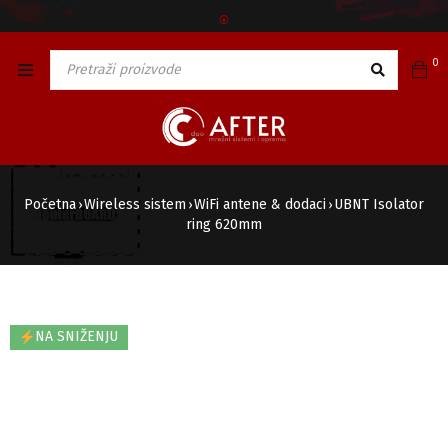
🅯
0
Početna
Wireless sistem
WiFi antene & dodaci
UBNT Isolator
›
›
›
ring 620mm
NA SNIŽENJU