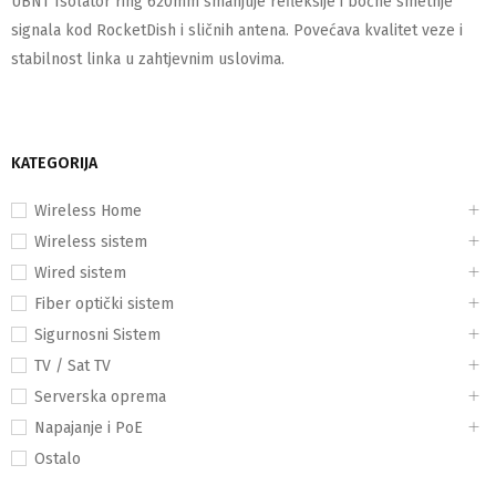
UBNT Isolator ring 620mm smanjuje refleksije i bočne smetnje
signala kod RocketDish i sličnih antena. Povećava kvalitet veze i
stabilnost linka u zahtjevnim uslovima.
KATEGORIJA
Wireless Home
Wireless sistem
Wired sistem
Fiber optički sistem
Sigurnosni Sistem
TV / Sat TV
Serverska oprema
Napajanje i PoE
Ostalo