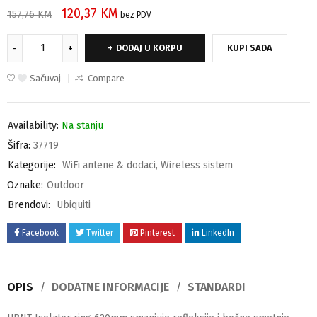
120,37
KM
157,76
KM
bez PDV
DODAJ U KORPU
KUPI SADA
Sačuvaj
Compare
Availability:
Na stanju
Šifra:
37719
Kategorije:
WiFi antene & dodaci
,
Wireless sistem
Oznake:
Outdoor
Brendovi:
Ubiquiti
Facebook
Twitter
Pinterest
LinkedIn
OPIS
DODATNE INFORMACIJE
STANDARDI