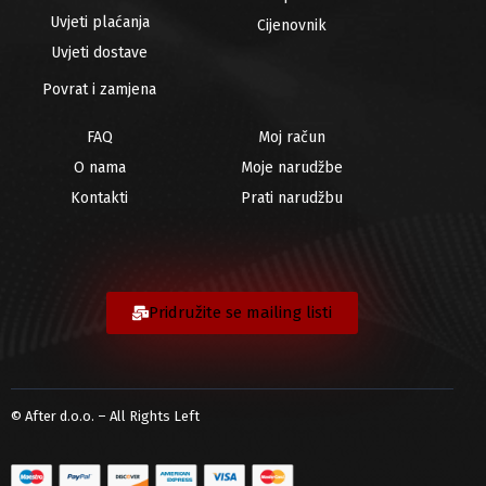
Uvjeti plaćanja
Cijenovnik
Uvjeti dostave
Povrat i zamjena
FAQ
Moj račun
O nama
Moje narudžbe
Kontakti
Prati narudžbu
Pridružite se mailing listi
© After d.o.o. – All Rights Left