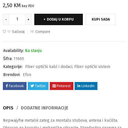
2,50
KM
bez PDV
DODAJ U KORPU
KUPI SADA
Sačuvaj
Compare
Availability:
Na stanju
Šifra:
11665
Kategorije:
Fiber optički kabl i dodaci
,
Fiber optički sistem
Brendovi:
Efon
Facebook
Twitter
Pinterest
LinkedIn
OPIS
DODATNE INFORMACIJE
Nержајући metalni zateg za montažu stubova, antena i kućišta.
Otporan na koroziju i mehaničke vibracije. Standardna oprema za