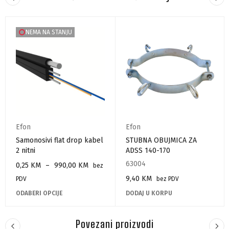
NEMA NA STANJU
Efon
Efon
Samonosivi flat drop kabel
STUBNA OBUJMICA ZA
2 nitni
ADSS 140-170
63004
0,25
KM
–
990,00
KM
bez
9,40
KM
PDV
bez PDV
ODABERI OPCIJE
DODAJ U KORPU
Povezani proizvodi