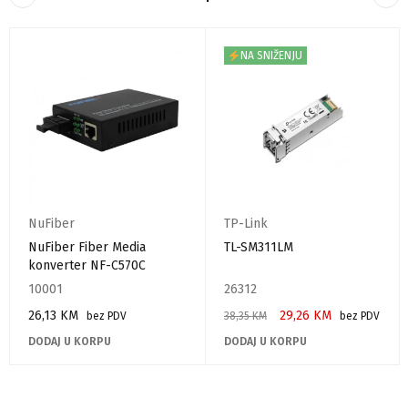
NA SNIŽENJU
NuFiber
TP-Link
NuFiber Fiber Media
TL-SM311LM
konverter NF-C570C
10001
26312
26,13
KM
29,26
KM
bez PDV
38,35
KM
bez PDV
DODAJ U KORPU
DODAJ U KORPU