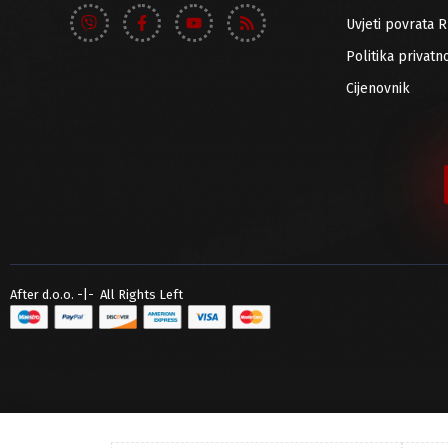
Uvjeti povrata 
Politika privatno
Cijenovnik
After d.o.o. -|- All Rights Left