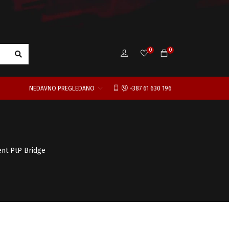
0
0
NEDAVNO PREGLEDANO
+387 61 630 196
jent PtP Bridge