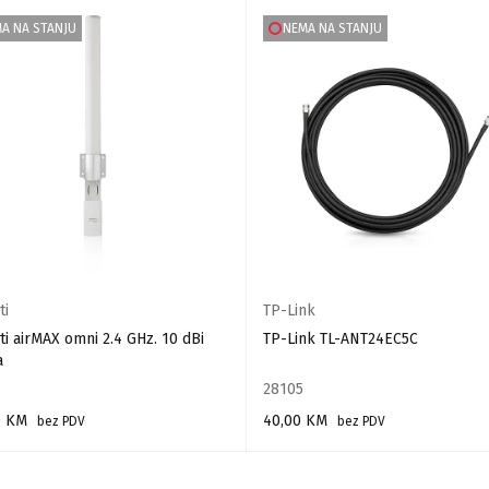
A NA STANJU
NEMA NA STANJU
ti
TP-Link
ti airMAX omni 2.4 GHz. 10 dBi
TP-Link TL-ANT24EC5C
a
28105
0
KM
40,00
KM
bez PDV
bez PDV
AJ VIŠE
PROČITAJ VIŠE