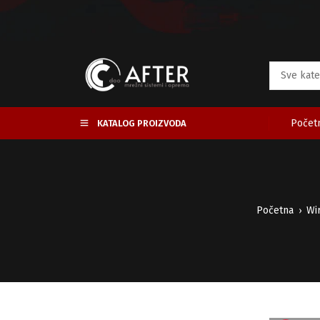
Početn
KATALOG PROIZVODA
Početna
Wi
›