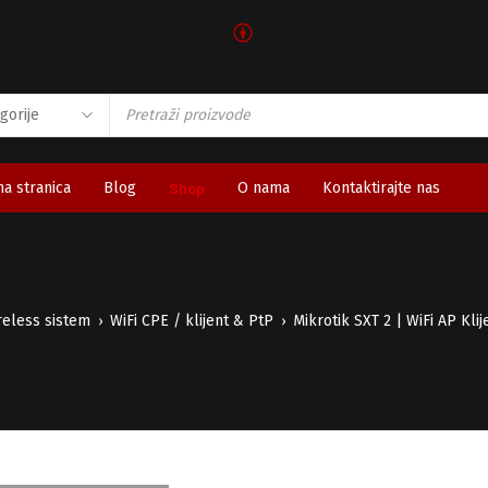
🅯
a stranica
Blog
Shop
O nama
Kontaktirajte nas
reless sistem
WiFi CPE / klijent & PtP
Mikrotik SXT 2 | WiFi AP Kli
›
›