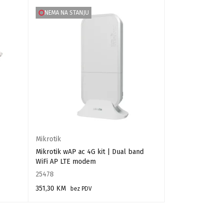
NEMA NA STANJU
NEMA NA STA
Mikrotik
Ubiquiti
Mikrotik wAP ac 4G kit | Dual band
Ubiquiti airFib
WiFi AP LTE modem
antena
25478
37703
351,30
KM
272,00
KM
bez PDV
bez
PROČITAJ VIŠE
PROČITAJ VIŠE