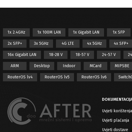
1x 2.4GHz
1x 100M LAN
1x Gigabit LAN
1x SFP
2x SFP+
3x 5GHz
4G LTE
4x 5GHz
4x SFP+
16x Gigabit LAN
18-28 V
18-57 V
24-57 V
24
ARM
Desktop
Indoor
MCard
MIPSBE
RouterOS lv4
RouterOS lv5
RouterOS lv6
Switch
DOKUMENTACIJ
Uvjeti korištenja
Uvjeti plaćanja
Uvjeti dostave