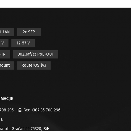
it LAN
2x SFP
 V
12-57 V
E-IN
802.3af/at PoE-OUT
mount
RouterOS lv3
MACIJE
 708 295
Fax:
+387 35 708 296
ba
jana bb, Gračanica 75320, BiH