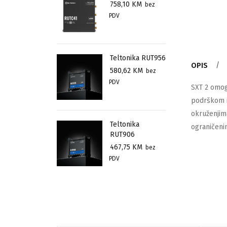
758,10
KM
bez
PDV
Teltonika RUT956
OPIS
580,62
KM
bez
PDV
SXT 2 omog
podrškom i
okruženjim
Teltonika
ograničeni
RUT906
467,75
KM
bez
PDV