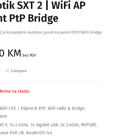
tik SXT 2 | WiFi AP
nt PtP Bridge
2 je kompaktni outdoor point-to-point (PtP) WiFi bridge
50
KM
bez PDV
Compare
Nema na stanju
WiFi CPE / klijent & PtP
,
WiFi radio & bridge
,
stem
30 V
,
1x 2.4GHz
,
1x Gigabit LAN
,
2x 2.4GHz
,
MIPSBE
,
ssive PoE-IN
,
RouterOS lv4