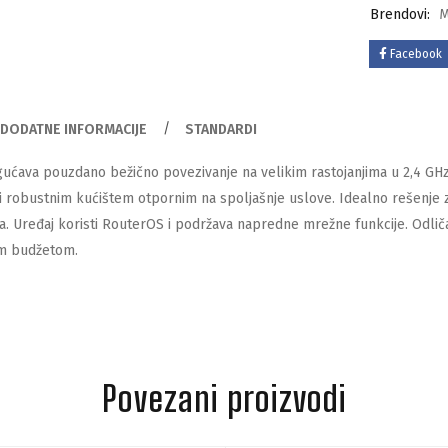
Brendovi:
M
Facebook
DODATNE INFORMACIJE
STANDARDI
ućava pouzdano bežično povezivanje na velikim rastojanjima u 2,4 GHz
 robustnim kućištem otpornim na spoljašnje uslove. Idealno rešenje z
a. Uređaj koristi RouterOS i podržava napredne mrežne funkcije. Odlič
m budžetom.
Povezani proizvodi