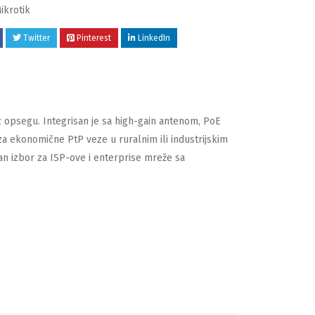
ikrotik
Twitter
Pinterest
LinkedIn
 opsegu. Integrisan je sa high-gain antenom, PoE
a ekonomične PtP veze u ruralnim ili industrijskim
an izbor za ISP-ove i enterprise mreže sa