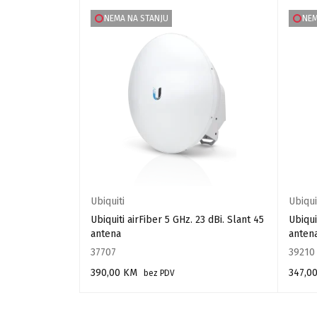
NEMA NA STANJU
NEM
Ubiquiti
Ubiqui
 GHz. 120º. 16
Ubiquiti airFiber 5 GHz. 23 dBi. Slant 45
Ubiqui
antena
anten
37707
39210
390,00
KM
347,0
bez PDV
PROČITAJ VIŠE
PROČIT