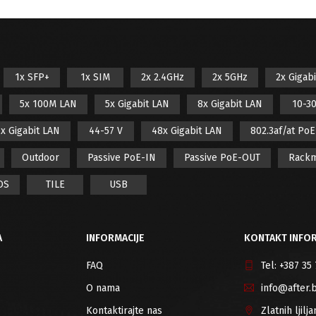
1x SFP+
1x SIM
2x 2.4GHz
2x 5GHz
2x Gigab
5x 100M LAN
5x Gigabit LAN
8x Gigabit LAN
10-30
x Gigabit LAN
44-57 V
48x Gigabit LAN
802.3af/at Po
Outdoor
Passive PoE-IN
Passive PoE-OUT
Rack
OS
TILE
USB
A
INFORMACIJE
KONTAKT INFOR
FAQ
Tel:
+387 35
O nama
info@after.
Kontaktirajte nas
Zlatnih ljil