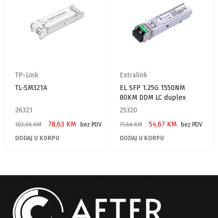
TP-Link
Extralink
TL-SM321A
EL SFP 1.25G 1550NM
80KM DDM LC duplex
26321
25320
78,63
KM
54,67
KM
103,06
KM
bez PDV
71,66
KM
bez PDV
DODAJ U KORPU
DODAJ U KORPU