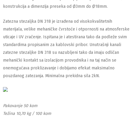
konstrukcija a dimenzija preseka od Ø3mm do Ø18mm.
Zatezna stezaljka DN 318 je izrađena od visokokvalitetnih
materijala, velike mehaničke čvrstoće i otpornosti na atmosferske
uticaje i UV zračenje. Ispitana je i atestirana tako da podleže svim
standardima propisanim za kablovski pribor. Unutrašnji kanali
zatezne stezaljke DN 318 su nazubljeni tako da imaju odličan
mehanički kontakt sa izolacijom provodnika i na taj način se
onemogućava proklizavanje i dobijamo efekat maksimalno
pouzdanog zatezanja. Minimalna prekidna sila 2kN.
Pakovanje 50 kom
Težina 10,70 kg / 100 kom