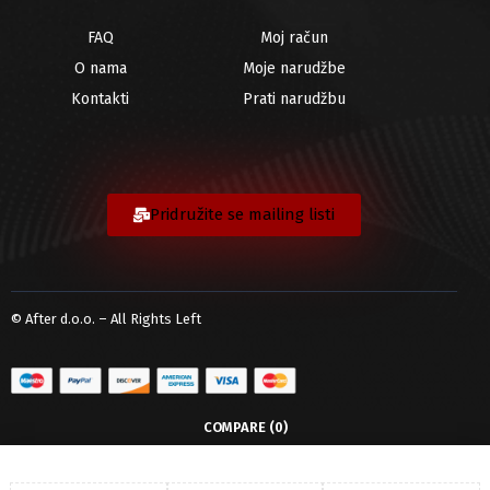
FAQ
Moj račun
O nama
Moje narudžbe
Kontakti
Prati narudžbu
Pridružite se mailing listi
© After d.o.o. – All Rights Left
COMPARE
(0)