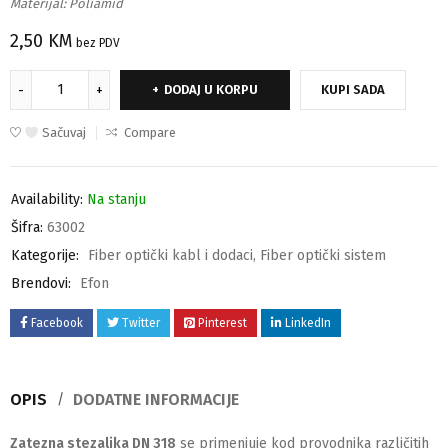
Materijal: Poliamid
2,50
KM
bez PDV
DODAJ U KORPU
KUPI SADA
Sačuvaj
Compare
Availability:
Na stanju
Šifra:
63002
Kategorije:
Fiber optički kabl i dodaci
,
Fiber optički sistem
Brendovi:
Efon
Facebook
Twitter
Pinterest
LinkedIn
OPIS
DODATNE INFORMACIJE
Zatezna stezaljka DN 318
se primenjuje kod provodnika različitih