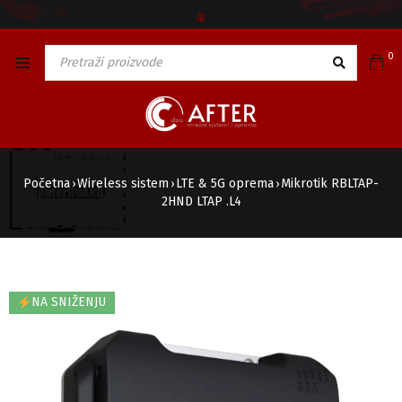
🅯
0
Početna
Wireless sistem
LTE & 5G oprema
Mikrotik RBLTAP-
›
›
›
2HND LTAP .L4
NA SNIŽENJU