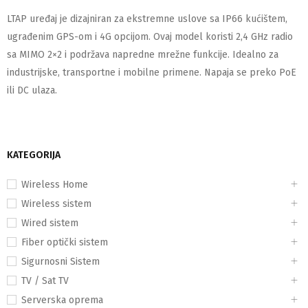
LTAP uređaj je dizajniran za ekstremne uslove sa IP66 kućištem,
ugrađenim GPS-om i 4G opcijom. Ovaj model koristi 2,4 GHz radio
sa MIMO 2×2 i podržava napredne mrežne funkcije. Idealno za
industrijske, transportne i mobilne primene. Napaja se preko PoE
ili DC ulaza.
KATEGORIJA
Wireless Home
Wireless sistem
Wired sistem
Fiber optički sistem
Sigurnosni Sistem
TV / Sat TV
Serverska oprema