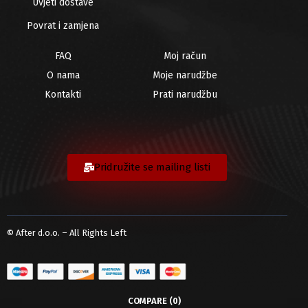
Uvjeti dostave
Povrat i zamjena
FAQ
Moj račun
O nama
Moje narudžbe
Kontakti
Prati narudžbu
Pridružite se mailing listi
© After d.o.o. – All Rights Left
COMPARE
(0)