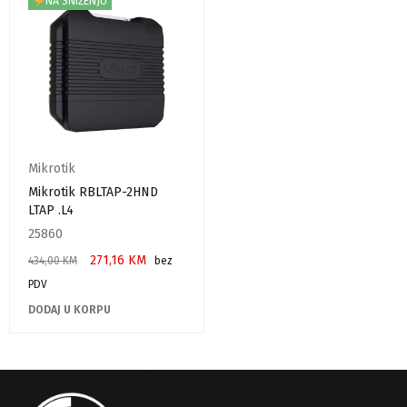
NA SNIŽENJU
Mikrotik
Mikrotik RBLTAP-2HND
LTAP .L4
25860
271,16
KM
434,00
KM
bez
PDV
DODAJ U KORPU