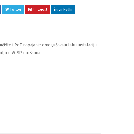
Twitter
Pinterest
LinkedIn
ište i PoE napajanje omogućavaju laku instalaciju.
milju u WISP mrežama.