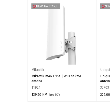
NEMA NA STANJU
NEM
Mikrotik
Ubiqui
Mikrotik mANT 15s | WiFi sektor
Ubiqui
antena
anten
11924
37703
139,50
KM
272,0
bez PDV
PROČITAJ VIŠE
PROČIT