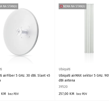
A NA STANJU
NEMA NA STANJU
ti
Ubiquiti
ti airFiber 5 GHz. 30 dBi. Slant 45
Ubiquiti airMAX sektor 5 GHz. 90
a
dBi antena
39520
0
KM
257,00
KM
bez PDV
bez PDV
AJ VIŠE
PROČITAJ VIŠE