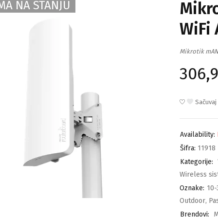
MA NA STANJU
Mikr
WiFi
Mikrotik mAN
306,
Sačuvaj
Availability:
Šifra:
11918
Kategorije:
Wireless si
Oznake:
10-
Outdoor
,
Pa
Brendovi:
M