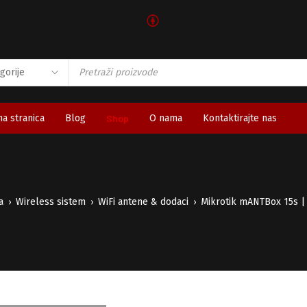
🅯
a stranica
Blog
Shop
O nama
Kontaktirajte nas
a
Wireless sistem
WiFi antene & dodaci
Mikrotik mANTBox 15s | 
›
›
›