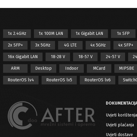
1x 2.4GHz
1x 100M LAN
1x Gigabit LAN
1x SFP
2x SFP+
3x 5GHz
4G LTE
4x 5GHz
4x SFP+
16x Gigabit LAN
18-28 V
18-57 V
24-57 V
24
ARM
Desktop
Indoor
MCard
MIPSBE
RouterOS lv4
RouterOS lv5
RouterOS lv6
Switch
DOKUMENTACIJ
Uvjeti korištenja
Uvjeti plaćanja
Uvjeti dostave