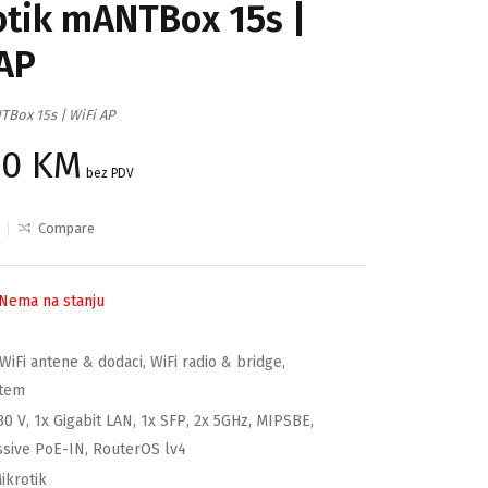
otik mANTBox 15s |
 AP
TBox 15s | WiFi AP
90
KM
bez PDV
Compare
Nema na stanju
WiFi antene & dodaci
,
WiFi radio & bridge
,
stem
30 V
,
1x Gigabit LAN
,
1x SFP
,
2x 5GHz
,
MIPSBE
,
ssive PoE-IN
,
RouterOS lv4
ikrotik