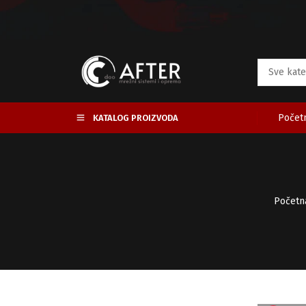
Početn
KATALOG PROIZVODA
Početn