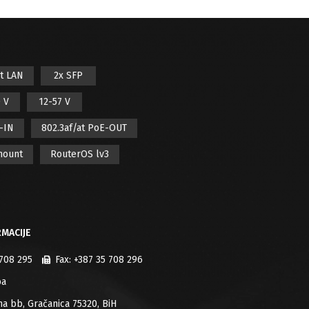
it LAN
2x SFP
 V
12-57 V
E-IN
802.3af/at PoE-OUT
mount
RouterOS lv3
MACIJE
 708 295
Fax:
+387 35 708 296
ba
jana bb, Gračanica 75320, BiH