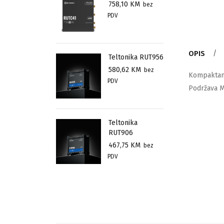
758,10
KM
bez
PDV
OPIS
Teltonika RUT956
580,62
KM
bez
Kompaktan 
PDV
Podržava M
Teltonika
RUT906
467,75
KM
bez
PDV