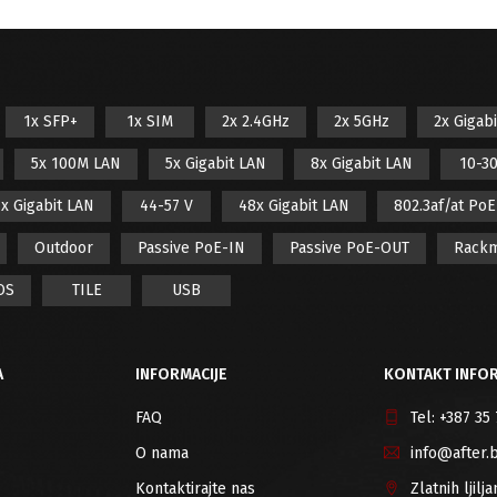
1x SFP+
1x SIM
2x 2.4GHz
2x 5GHz
2x Gigab
5x 100M LAN
5x Gigabit LAN
8x Gigabit LAN
10-30
x Gigabit LAN
44-57 V
48x Gigabit LAN
802.3af/at Po
Outdoor
Passive PoE-IN
Passive PoE-OUT
Rack
OS
TILE
USB
A
INFORMACIJE
KONTAKT INFOR
FAQ
Tel:
+387 35
O nama
info@after.
Kontaktirajte nas
Zlatnih ljil