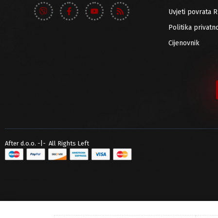
Uvjeti povrata 
Politika privatno
Cijenovnik
After d.o.o. -|- All Rights Left