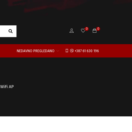
0
0
NEDAVNO PREGLEDANO
+387 61 630 196
WiFi AP