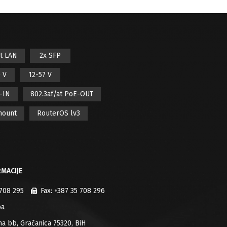
it LAN
2x SFP
 V
12-57 V
E-IN
802.3af/at PoE-OUT
mount
RouterOS lv3
MACIJE
 708 295
Fax:
+387 35 708 296
ba
jana bb, Gračanica 75320, BiH