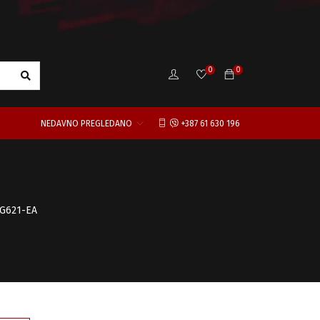
0
0
NEDAVNO PREGLEDANO
+387 61 630 196
FG621-EA