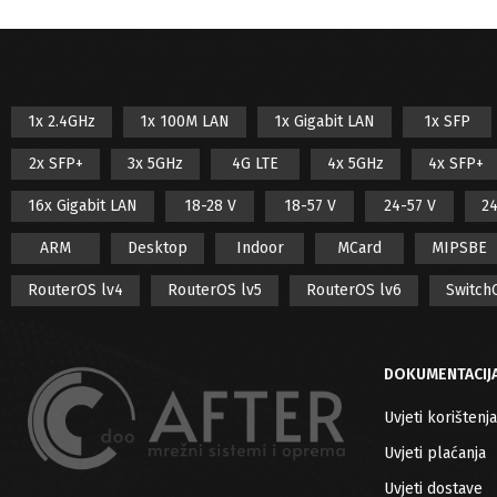
1x 2.4GHz
1x 100M LAN
1x Gigabit LAN
1x SFP
2x SFP+
3x 5GHz
4G LTE
4x 5GHz
4x SFP+
16x Gigabit LAN
18-28 V
18-57 V
24-57 V
24
ARM
Desktop
Indoor
MCard
MIPSBE
RouterOS lv4
RouterOS lv5
RouterOS lv6
Switch
DOKUMENTACIJ
Uvjeti korištenja
Uvjeti plaćanja
Uvjeti dostave