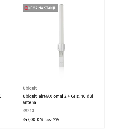
NEMA NA STANJU
NEMA NA STA
Ubiquiti
Ubiquiti
E
Ubiquiti airMAX omni 2.4 GHz. 10 dBi
Ubiquiti airMAX
antena
dBi antena
39210
39216
347,00
KM
275,00
KM
bez PDV
bez
PROČITAJ VIŠE
PROČITAJ VIŠE