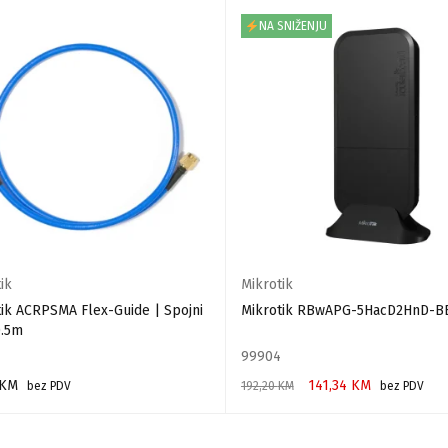
NA SNIŽENJU
ik
Mikrotik
tik ACRPSMA Flex-Guide | Spojni
Mikrotik RBwAPG-5HacD2HnD-B
0.5m
99904
KM
141,34
KM
bez PDV
192,20
KM
bez PDV
 U KORPU
DODAJ U KORPU