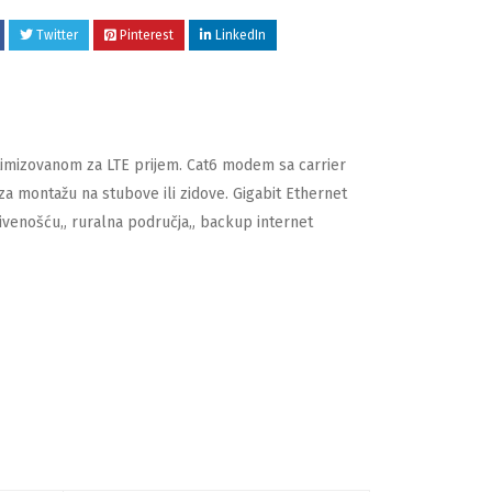
Twitter
Pinterest
LinkedIn
ptimizovanom za LTE prijem. Cat6 modem sa carrier
a montažu na stubove ili zidove. Gigabit Ethernet
krivenošću„ ruralna područja„ backup internet