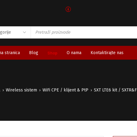
🅯
a stranica
Blog
Shop
O nama
Kontaktirajte nas
a
Wireless sistem
WiFi CPE / klijent & PtP
SXT LTE6 kit / SXTR&
›
›
›