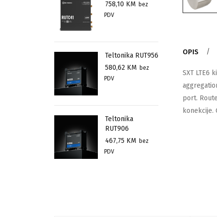
758,10
KM
bez
PDV
OPIS
Teltonika RUT956
580,62
KM
bez
SXT LTE6 k
PDV
aggregatio
port. Route
konekcije. 
Teltonika
RUT906
467,75
KM
bez
PDV