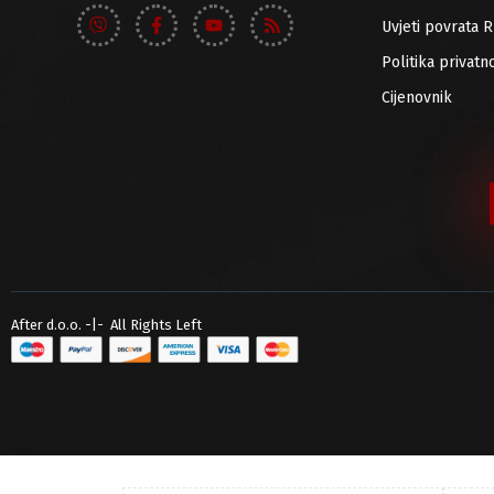
Uvjeti povrata 
Politika privatno
Cijenovnik
After d.o.o. -|- All Rights Left