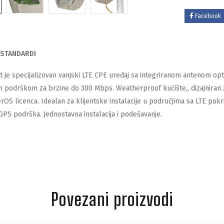
Facebook
STANDARDI
it je specijalizovan vanjski LTE CPE uređaj sa integriranom antenom o
n podrškom za brzine do 300 Mbps. Weatherproof kućište„ dizajniran z
rOS licenca. Idealan za klijentske instalacije u područjima sa LTE po
GPS podrška. Jednostavna instalacija i podešavanje.
Povezani proizvodi