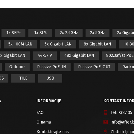
1x SFP+
1x SIM
2x 2.4GHz
2x 5GHz
2x Gigab
5x 100M LAN
5x Gigabit LAN
8x Gigabit LAN
10-30
x Gigabit LAN
44-57 V
48x Gigabit LAN
802.3af/at Po
Outdoor
Passive PoE-IN
Passive PoE-OUT
Rack
OS
TILE
USB
A
INFORMACIJE
KONTAKT INFOR
FAQ
Tel:
+387 35
O nama
info@after.
Kontaktirajte nas
Zlatnih ljil