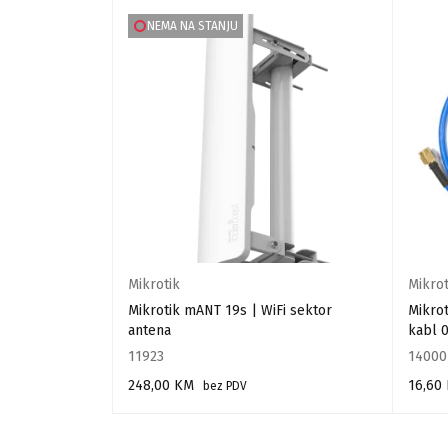
NEMA NA STANJU
Mikrotik
Mikrot
30 dBi. Slant 45
Mikrotik mANT 19s | WiFi sektor
Mikro
antena
kabl 
11923
14000
248,00
KM
16,60
bez PDV
PROČITAJ VIŠE
DODAJ