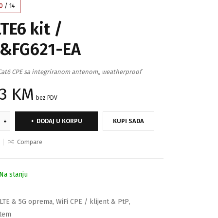
0
/
14
TE6 kit /
&FG621-EA
 Cat6 CPE sa integriranom antenom„ weatherproof
53
KM
bez PDV
DODAJ U KORPU
KUPI SADA
Compare
Na stanju
LTE & 5G oprema
,
WiFi CPE / klijent & PtP
,
stem