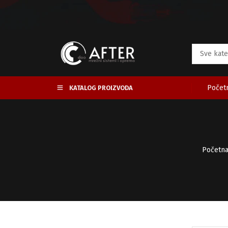
Početn
KATALOG PROIZVODA
Početn