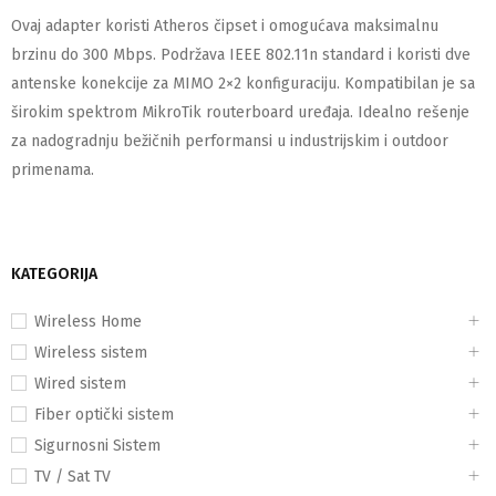
Ovaj adapter koristi Atheros čipset i omogućava maksimalnu
brzinu do 300 Mbps. Podržava IEEE 802.11n standard i koristi dve
antenske konekcije za MIMO 2×2 konfiguraciju. Kompatibilan je sa
širokim spektrom MikroTik routerboard uređaja. Idealno rešenje
za nadogradnju bežičnih performansi u industrijskim i outdoor
primenama.
KATEGORIJA
Wireless Home
Wireless sistem
Wired sistem
Fiber optički sistem
Sigurnosni Sistem
TV / Sat TV