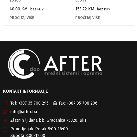
28105
35011
40,00
KM
153,72
KM
bez PDV
bez PDV
PROČITAJ VIŠE
PROČITAJ VIŠE
KONTAKT INFORMACIJE
Tel:
+387 35 708 295
Fax:
+387 35 708 296
info@after.ba
Zlatnih ljiljana bb, Gračanica 75320, BiH
Ponedjeljak-Petak 8:00-16:00
Subota 8:00-12:00