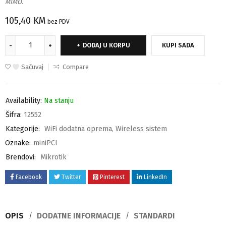
MIMO.
105,40
KM
bez PDV
DODAJ U KORPU
KUPI SADA
Sačuvaj
Compare
Availability:
Na stanju
Šifra:
12552
Kategorije:
WiFi dodatna oprema
,
Wireless sistem
Oznake:
miniPCI
Brendovi:
Mikrotik
Facebook
Twitter
Pinterest
LinkedIn
OPIS
DODATNE INFORMACIJE
STANDARDI