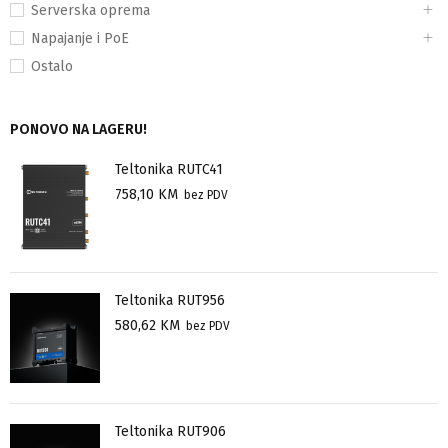
Serverska oprema
Napajanje i PoE
Ostalo
PONOVO NA LAGERU!
Teltonika RUTC41
758,10
KM
bez PDV
Teltonika RUT956
580,62
KM
bez PDV
Teltonika RUT906