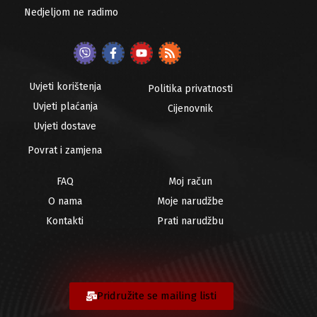
Nedjeljom ne radimo
Uvjeti korištenja
Politika privatnosti
Uvjeti plaćanja
Cijenovnik
Uvjeti dostave
Povrat i zamjena
FAQ
Moj račun
O nama
Moje narudžbe
Kontakti
Prati narudžbu
Pridružite se mailing listi