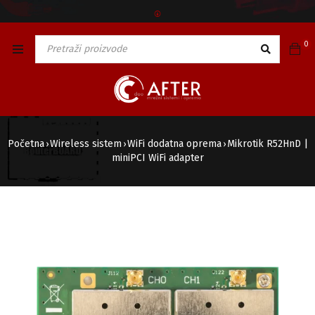
🅯
0
Početna
Wireless sistem
WiFi dodatna oprema
Mikrotik R52HnD |
›
›
›
miniPCI WiFi adapter