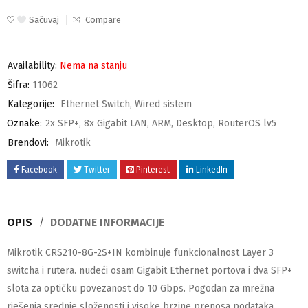
Sačuvaj
Compare
Availability:
Nema na stanju
Šifra:
11062
Kategorije:
Ethernet Switch
,
Wired sistem
Oznake:
2x SFP+
,
8x Gigabit LAN
,
ARM
,
Desktop
,
RouterOS lv5
Brendovi:
Mikrotik
Facebook
Twitter
Pinterest
LinkedIn
OPIS
DODATNE INFORMACIJE
Mikrotik CRS210-8G-2S+IN kombinuje funkcionalnost Layer 3
switcha i rutera. nudeći osam Gigabit Ethernet portova i dva SFP+
slota za optičku povezanost do 10 Gbps. Pogodan za mrežna
rješenja srednje složenosti i visoke brzine prenosa podataka.