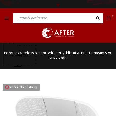
🅯
0
Početna
Wireless sistem
WiFi CPE / klijent & PtP
LiteBeam 5 AC
›
›
›
GEN2 23dbi
NEMA NA STANJU