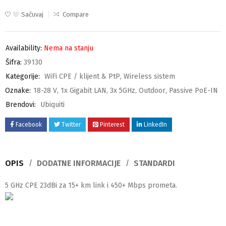
Sačuvaj
Compare
Availability:
Nema na stanju
Šifra:
39130
Kategorije:
WiFi CPE / klijent & PtP
,
Wireless sistem
Oznake:
18-28 V
,
1x Gigabit LAN
,
3x 5GHz
,
Outdoor
,
Passive PoE-IN
Brendovi:
Ubiquiti
Facebook
Twitter
Pinterest
LinkedIn
OPIS
DODATNE INFORMACIJE
STANDARDI
5 GHz CPE 23dBi za 15+ km link i 450+ Mbps prometa.