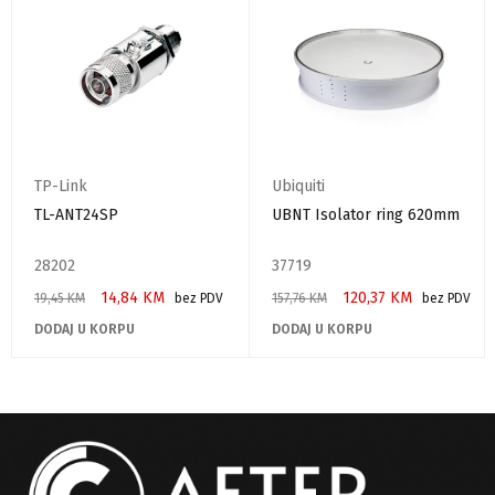
TP-Link
Ubiquiti
TL-ANT24SP
UBNT Isolator ring 620mm
28202
37719
14,84
KM
120,37
KM
19,45
KM
bez PDV
157,76
KM
bez PDV
DODAJ U KORPU
DODAJ U KORPU