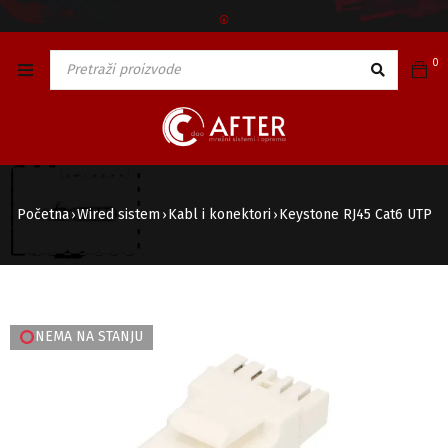
🅯
0
Početna
Wired sistem
Kabl i konektori
Keystone RJ45 Cat6 UTP
›
›
›
NEMA NA STANJU