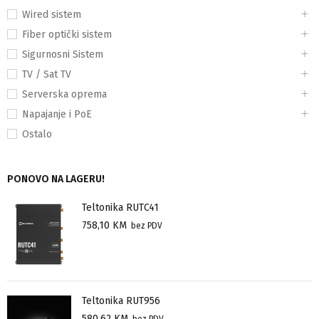
Wired sistem
Fiber optički sistem
Sigurnosni Sistem
TV / Sat TV
Serverska oprema
Napajanje i PoE
Ostalo
PONOVO NA LAGERU!
Teltonika RUTC41
758,10
KM
bez PDV
Teltonika RUT956
580,62
KM
bez PDV