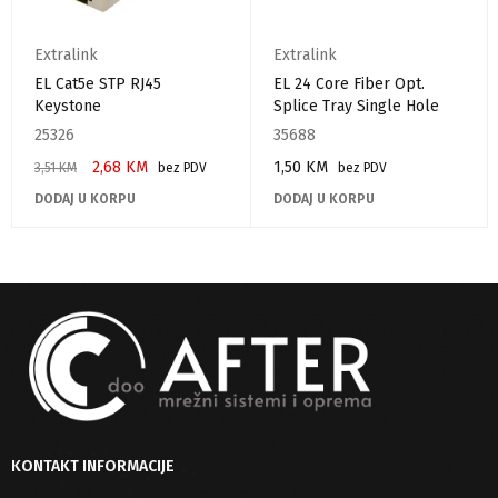
Extralink
Extralink
EL Cat5e STP RJ45
EL 24 Core Fiber Opt.
Keystone
Splice Tray Single Hole
25326
35688
2,68
KM
1,50
KM
3,51
KM
bez PDV
bez PDV
DODAJ U KORPU
DODAJ U KORPU
KONTAKT INFORMACIJE