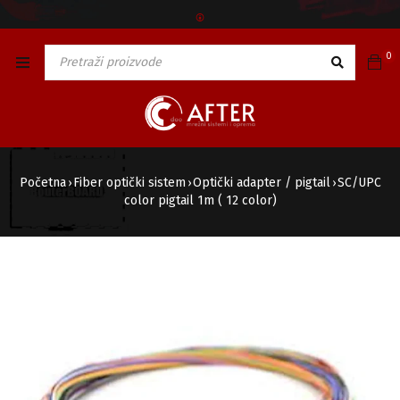
🅯
0
Početna
Fiber optički sistem
Optički adapter / pigtail
SC/UPC
›
›
›
color pigtail 1m ( 12 color)