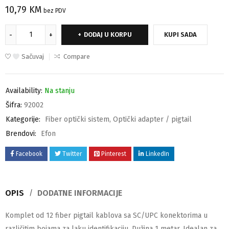
10,79
KM
bez PDV
DODAJ U KORPU
KUPI SADA
Sačuvaj
Compare
Availability:
Na stanju
Šifra:
92002
Kategorije:
Fiber optički sistem
,
Optički adapter / pigtail
Brendovi:
Efon
Facebook
Twitter
Pinterest
LinkedIn
OPIS
DODATNE INFORMACIJE
Komplet od 12 fiber pigtail kablova sa SC/UPC konektorima u
različitim bojama za laku identifikaciju. Dužina 1 metar. Idealan za