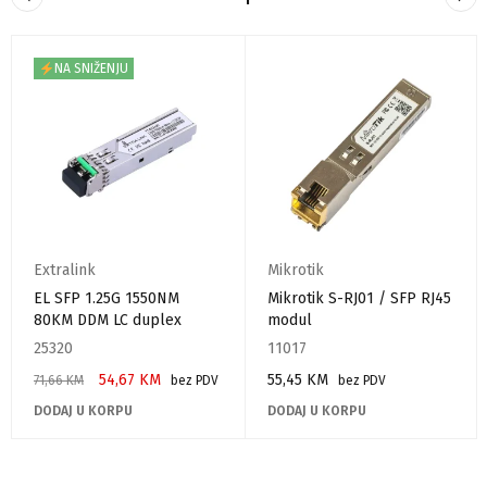
NA SNIŽENJU
Extralink
Mikrotik
EL SFP 1.25G 1550NM
Mikrotik S-RJ01 / SFP RJ45
80KM DDM LC duplex
modul
25320
11017
54,67
KM
55,45
KM
71,66
KM
bez PDV
bez PDV
DODAJ U KORPU
DODAJ U KORPU