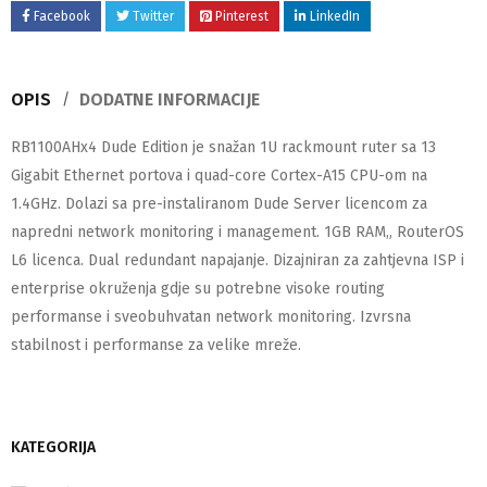
Facebook
Twitter
Pinterest
LinkedIn
OPIS
DODATNE INFORMACIJE
RB1100AHx4 Dude Edition je snažan 1U rackmount ruter sa 13
Gigabit Ethernet portova i quad-core Cortex-A15 CPU-om na
1.4GHz. Dolazi sa pre-instaliranom Dude Server licencom za
napredni network monitoring i management. 1GB RAM„ RouterOS
L6 licenca. Dual redundant napajanje. Dizajniran za zahtjevna ISP i
enterprise okruženja gdje su potrebne visoke routing
performanse i sveobuhvatan network monitoring. Izvrsna
stabilnost i performanse za velike mreže.
KATEGORIJA