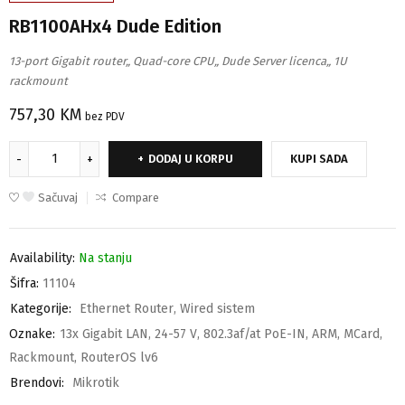
RB1100AHx4 Dude Edition
13-port Gigabit router„ Quad-core CPU„ Dude Server licenca„ 1U
rackmount
757,30
KM
bez PDV
DODAJ U KORPU
KUPI SADA
Sačuvaj
Compare
Availability:
Na stanju
Šifra:
11104
Kategorije:
Ethernet Router
,
Wired sistem
Oznake:
13x Gigabit LAN
,
24-57 V
,
802.3af/at PoE-IN
,
ARM
,
MCard
,
Rackmount
,
RouterOS lv6
Brendovi:
Mikrotik