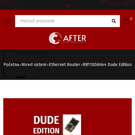
🅯
0
Početna
Wired sistem
Ethernet Router
RB1100AHx4 Dude Edition
›
›
›