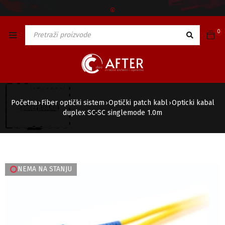
🅯
0
Početna
Fiber optički sistem
Optički patch kabl
Opticki kabal
›
›
›
duplex SC-SC singlemode 1.0m
NEMA NA STANJU