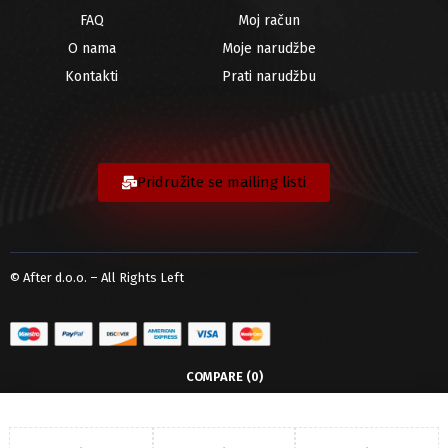
FAQ
Moj račun
O nama
Moje narudžbe
Kontakti
Prati narudžbu
Pridružite se mailing listi
© After d.o.o. – All Rights Left
COMPARE
(0)