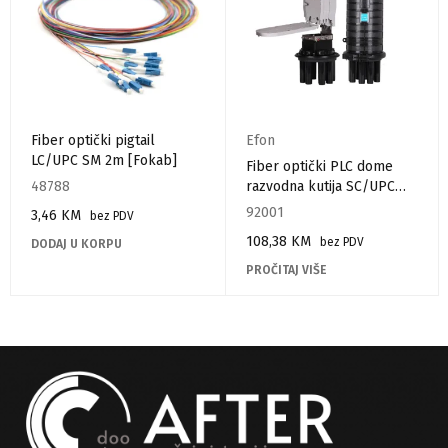
Fiber optički pigtail
Efon
LC/UPC SM 2m [Fokab]
Fiber optički PLC dome
48788
razvodna kutija SC/UPC
1:16
92001
3,46
KM
bez PDV
108,38
KM
bez PDV
DODAJ U KORPU
PROČITAJ VIŠE