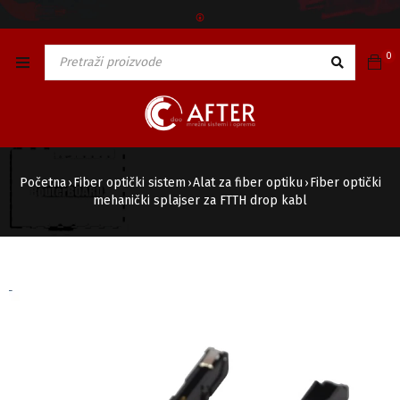
🅯
0
Početna
Fiber optički sistem
Alat za fiber optiku
Fiber optički
›
›
›
mehanički splajser za FTTH drop kabl