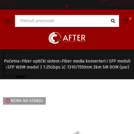
🅯
0
Početna
Fiber optički sistem
Fiber media konverteri i SFP moduli
›
›
SFP WDM modul | 1.25Gbps LC 1310/1550nm 3km SM DOM (par)
›
NEMA NA STANJU