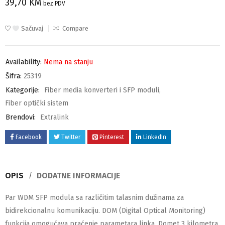
39,70
KM
bez PDV
Sačuvaj
Compare
Availability:
Nema na stanju
Šifra:
25319
Kategorije:
Fiber media konverteri i SFP moduli
,
Fiber optički sistem
Brendovi:
Extralink
Facebook
Twitter
Pinterest
LinkedIn
OPIS
DODATNE INFORMACIJE
Par WDM SFP modula sa različitim talasnim dužinama za
bidirekcionalnu komunikaciju. DOM (Digital Optical Monitoring)
funkcija omogućava praćenje parametara linka. Domet 3 kilometra.