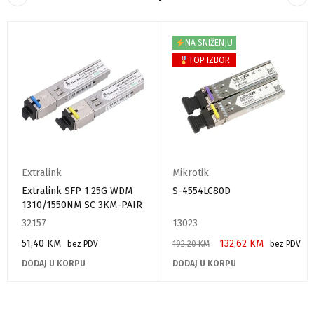
NA SNIŽENJU
TOP IZBOR
Extralink
Mikrotik
Extralink SFP 1.25G WDM
S-4554LC80D
1310/1550NM SC 3KM-PAIR
32157
13023
51,40
KM
132,62
KM
bez PDV
192,20
KM
bez PDV
DODAJ U KORPU
DODAJ U KORPU