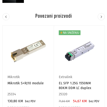
Povezani proizvodi
NA SNIŽENJU
Mikrotik
Extralink
Mikrotik S+RJ10 module
EL SFP 1.25G 1550NM
80KM DDM LC duplex
25334
25320
130,80
KM
54,67
KM
bez PDV
71,66
KM
bez PDV