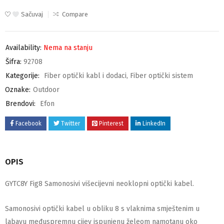
Sačuvaj
Compare
Availability:
Nema na stanju
Šifra:
92708
Kategorije:
Fiber optički kabl i dodaci
,
Fiber optički sistem
Oznake:
Outdoor
Brendovi:
Efon
Facebook
Twitter
Pinterest
LinkedIn
OPIS
GYTC8Y Fig8 Samonosivi višecijevni neoklopni optički kabel.
Samonosivi optički kabel u obliku 8 s vlaknima smještenim u
labavu međuspremnu cijev ispunjenu želeom namotanu oko