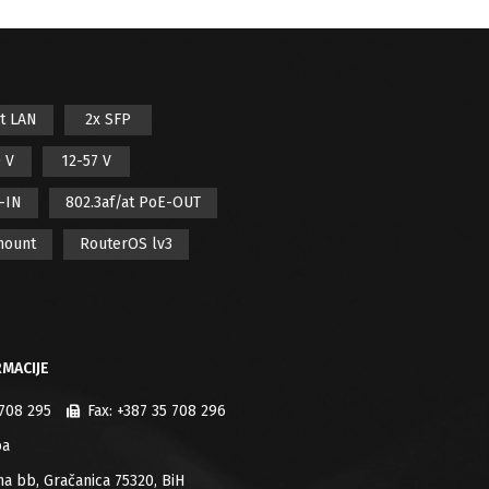
it LAN
2x SFP
 V
12-57 V
E-IN
802.3af/at PoE-OUT
mount
RouterOS lv3
MACIJE
 708 295
Fax:
+387 35 708 296
ba
jana bb, Gračanica 75320, BiH