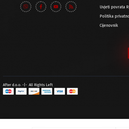
Uvjeti povrata 
Politika privatno
Cijenovnik
After d.o.o. -|- All Rights Left