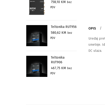
758,10
KM
bez
PDV
Teltonika RUT956
OPIS
580,62
KM
bez
PDV
Uređaj pre
smetnje. I
DC ulaza.
Teltonika
RUT906
467,75
KM
bez
PDV