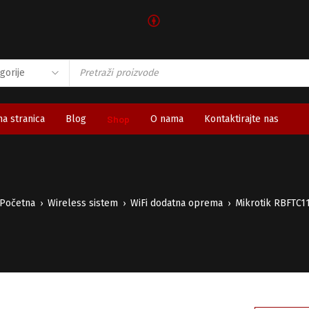
🅯
a stranica
Blog
Shop
O nama
Kontaktirajte nas
Početna
Wireless sistem
WiFi dodatna oprema
Mikrotik RBFTC1
›
›
›