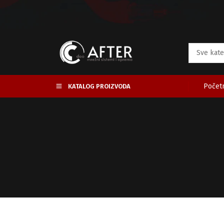
Početn
KATALOG PROIZVODA