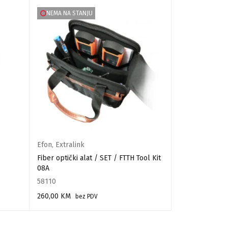
NEMA NA STANJU
NA SNIŽENJU
Efon
,
Extralink
Extralink
Fiber optički alat / SET / FTTH Tool Kit
Fiber optički a
08A
0.9mm. 0.125
58110
55435
260,00
KM
11,2
bez PDV
14,69
KM
PROČITAJ VIŠE
DODAJ U KORPU