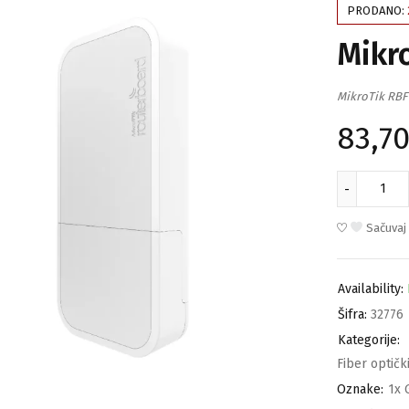
PRODANO:
Mikr
MikroTik RBF
83,7
Sačuvaj
Availability:
Šifra:
32776
Kategorije:
Fiber optičk
Oznake:
1x 