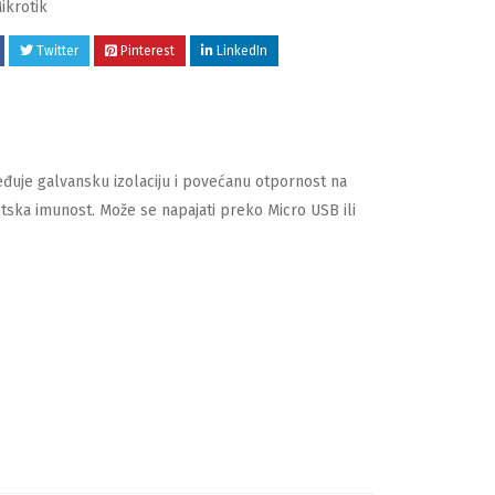
ikrotik
Twitter
Pinterest
LinkedIn
eđuje galvansku izolaciju i povećanu otpornost na
tska imunost. Može se napajati preko Micro USB ili