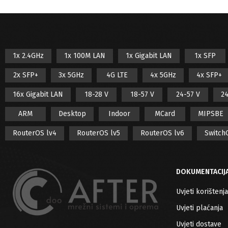
1x 2.4GHz
1x 100M LAN
1x Gigabit LAN
1x SFP
2x SFP+
3x 5GHz
4G LTE
4x 5GHz
4x SFP+
16x Gigabit LAN
18-28 V
18-57 V
24-57 V
24
ARM
Desktop
Indoor
MCard
MIPSBE
RouterOS lv4
RouterOS lv5
RouterOS lv6
Switch
DOKUMENTACIJ
Uvjeti korištenja
Uvjeti plaćanja
Uvjeti dostave