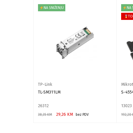
NA SNIŽENJU
NA 
TO
TP-Link
Mikrot
nverter NF-
TL-SM311LM
S-455
26312
13023
29,26
KM
38,35
KM
bez PDV
192,20
DODAJ U KORPU
DODAJ