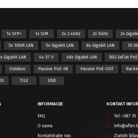
1x SFP+
1x SIM
2x 2.4GHz
2x 5GHz
2x Gigab
5x 100M LAN
5x Gigabit LAN
8x Gigabit LAN
10-30
x Gigabit LAN
44-57 V
48x Gigabit LAN
802.3af/at Po
Outdoor
Passive PoE-IN
Passive PoE-OUT
Rack
OS
TILE
USB
A
INFORMACIJE
KONTAKT INFOR
FAQ
Tel:
+387 35
O nama
info@after.
Kontaktirajte nas
Zlatnih ljil