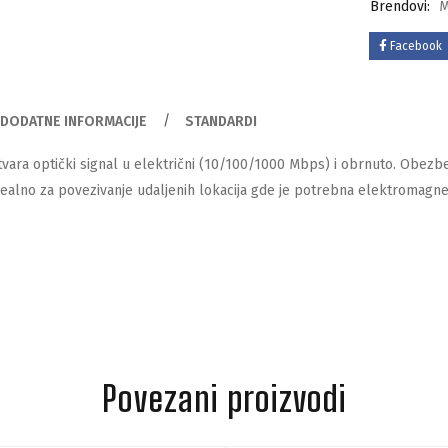
Brendovi:
M
Facebook
DODATNE INFORMACIJE
STANDARDI
tvara optički signal u električni (10/100/1000 Mbps) i obrnuto. Obezb
dealno za povezivanje udaljenih lokacija gde je potrebna elektromagne
Povezani proizvodi