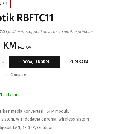
2
/
4
otik RBFTC11
TC11 je fiber-to-copper konverter za mrežne primene.
0
KM
bez PDV
DODAJ U KORPU
KUPI SADA
Compare
Na stanju
Fiber media konverteri i SFP moduli
,
i sistem
,
WiFi dodatna oprema
,
Wireless sistem
Gigabit LAN
,
1x SFP
,
Outdoor