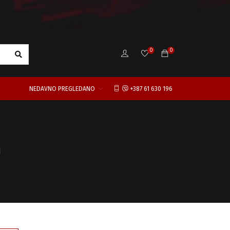
0
0
NEDAVNO PREGLEDANO
+387 61 630 196
1