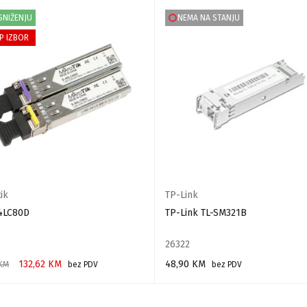
SNIŽENJU
NEMA NA STANJU
P IZBOR
ik
TP-Link
4LC80D
TP-Link TL-SM321B
26322
132,62
KM
48,90
KM
KM
bez PDV
bez PDV
 U KORPU
PROČITAJ VIŠE