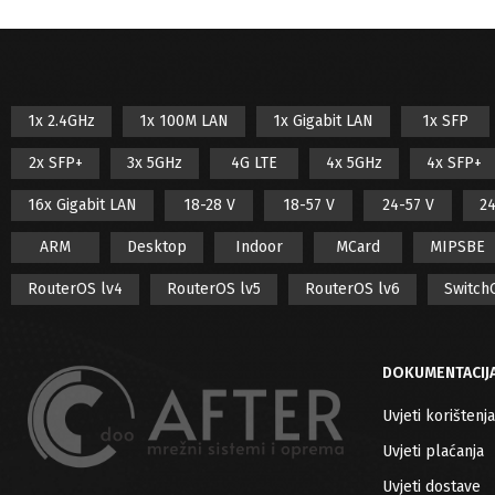
1x 2.4GHz
1x 100M LAN
1x Gigabit LAN
1x SFP
2x SFP+
3x 5GHz
4G LTE
4x 5GHz
4x SFP+
16x Gigabit LAN
18-28 V
18-57 V
24-57 V
24
ARM
Desktop
Indoor
MCard
MIPSBE
RouterOS lv4
RouterOS lv5
RouterOS lv6
Switch
DOKUMENTACIJ
Uvjeti korištenja
Uvjeti plaćanja
Uvjeti dostave