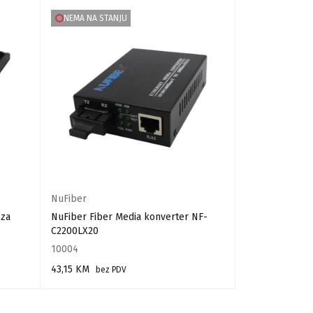
NEMA NA STANJU
NEMA NA STA
NuFiber
Efon
,
Extralink
 za
NuFiber Fiber Media konverter NF-
Fiber optički a
C2200LX20
08A
10004
58110
43,15
KM
260,00
KM
bez PDV
bez
PROČITAJ VIŠE
PROČITAJ VIŠE