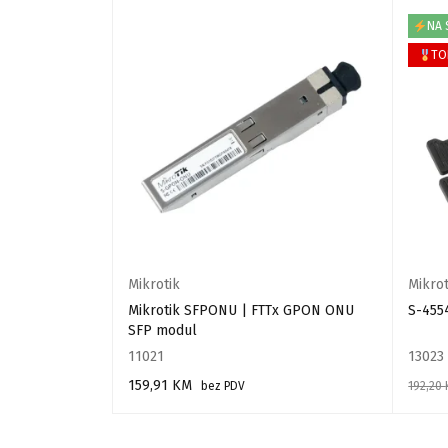
NA 
TO
Mikrotik
Mikrot
nverter NF-
Mikrotik SFPONU | FTTx GPON ONU
S-455
SFP modul
11021
13023
159,91
KM
bez PDV
192,20
DODAJ U KORPU
DODAJ