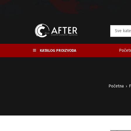
Početn
KATALOG PROIZVODA
Početna
F
›