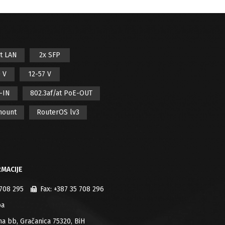
it LAN
2x SFP
 V
12-57 V
E-IN
802.3af/at PoE-OUT
mount
RouterOS lv3
MACIJE
 708 295
Fax:
+387 35 708 296
ba
jana bb, Gračanica 75320, BiH