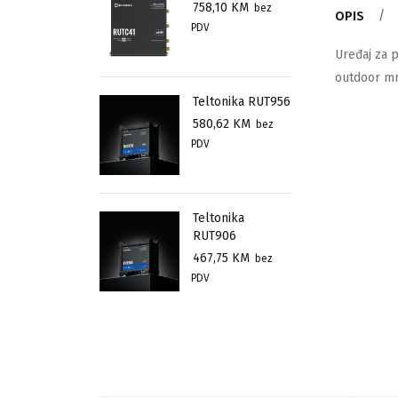
758,10
KM
bez
OPIS
PDV
Uređaj za p
outdoor mr
Teltonika RUT956
580,62
KM
bez
PDV
Teltonika
RUT906
467,75
KM
bez
PDV