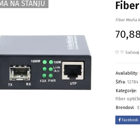
MA NA STANJU
Fibe
Fiber Media 
70,8
Sačuvaj
Availability:
Šifra:
12784
Kategorije:
Fiber optičk
Brendovi:
E
Facebook