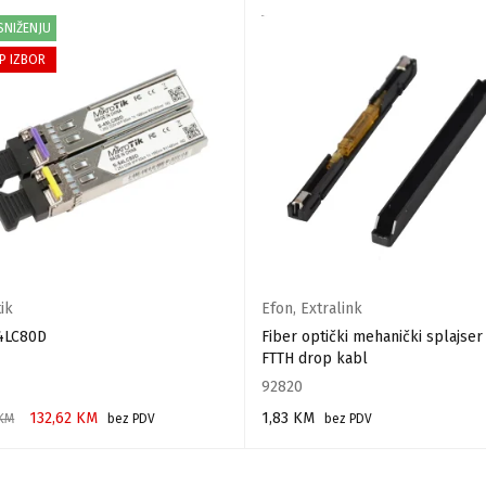
SNIŽENJU
P IZBOR
ik
Efon
,
Extralink
4LC80D
Fiber optički mehanički splajser
FTTH drop kabl
92820
132,62
KM
1,83
KM
KM
bez PDV
bez PDV
 U KORPU
DODAJ U KORPU