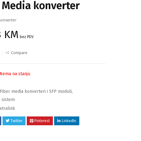
r Media konverter
konverter
8
KM
bez PDV
Compare
Nema na stanju
Fiber media konverteri i SFP moduli
,
i sistem
xtralink
Twitter
Pinterest
LinkedIn