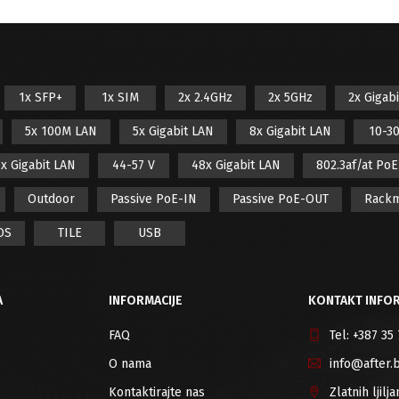
1x SFP+
1x SIM
2x 2.4GHz
2x 5GHz
2x Gigab
5x 100M LAN
5x Gigabit LAN
8x Gigabit LAN
10-30
x Gigabit LAN
44-57 V
48x Gigabit LAN
802.3af/at Po
Outdoor
Passive PoE-IN
Passive PoE-OUT
Rack
OS
TILE
USB
A
INFORMACIJE
KONTAKT INFOR
FAQ
Tel:
+387 35
O nama
info@after.
Kontaktirajte nas
Zlatnih ljil