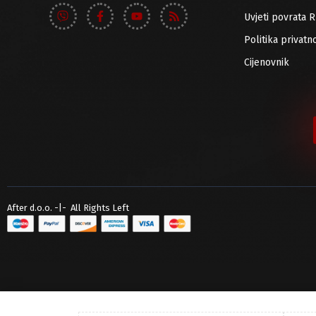
Uvjeti povrata 
Politika privatno
Cijenovnik
After d.o.o. -|- All Rights Left