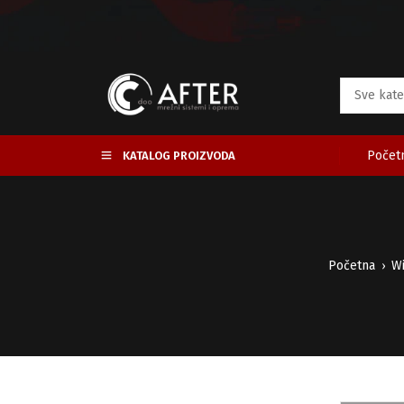
Početn
KATALOG PROIZVODA
Početna
Wi
›