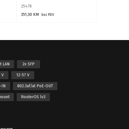
25478
1748
351,30
KM
76,
bez PDV
100,56
KM
PROČITAJ VIŠE
DODAJ U KORPU
it LAN
2x SFP
 V
12-57 V
E-IN
802.3af/at PoE-OUT
mount
RouterOS lv3