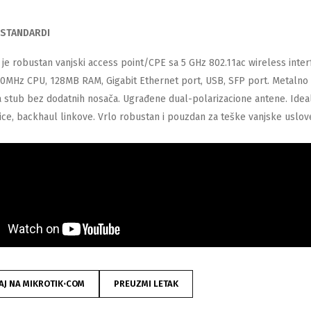
STANDARDI
O
 je robustan vanjski access point/CPE sa 5 GHz 802.11ac wireless inte
0MHz CPU, 128MB RAM, Gigabit Ethernet port, USB, SFP port. Metalno 
 stub bez dodatnih nosača. Ugrađene dual-polarizacione antene. Ideala
ice, backhaul linkove. Vrlo robustan i pouzdan za teške vanjske uslov
AJ NA MIKROTIK⋅COM
PREUZMI LETAK