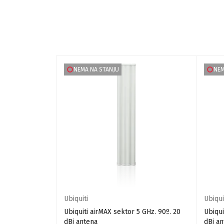
NEMA NA STANJU
NEM
Ubiquiti
Ubiqui
 komplet za
Ubiquiti airMAX sektor 5 GHz. 90º. 20
Ubiqui
dBi antena
dBi a