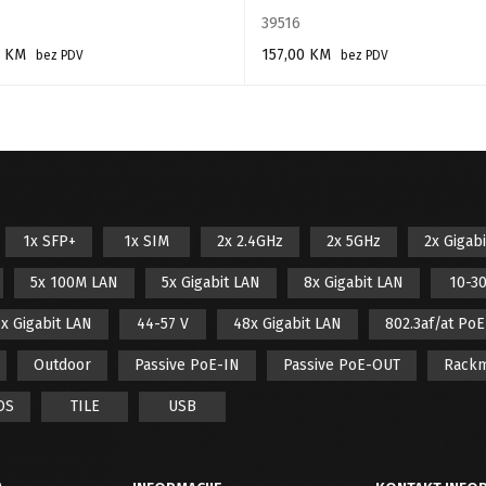
39516
0
KM
157,00
KM
bez PDV
bez PDV
AJ VIŠE
PROČITAJ VIŠE
1x SFP+
1x SIM
2x 2.4GHz
2x 5GHz
2x Gigab
5x 100M LAN
5x Gigabit LAN
8x Gigabit LAN
10-30
x Gigabit LAN
44-57 V
48x Gigabit LAN
802.3af/at Po
Outdoor
Passive PoE-IN
Passive PoE-OUT
Rack
OS
TILE
USB