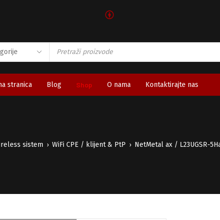
🅯
a stranica
Blog
Shop
O nama
Kontaktirajte nas
reless sistem
WiFi CPE / klijent & PtP
NetMetal ax / L23UGSR-5
›
›