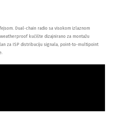
rfejsom. Dual-chain radio sa visokom izlaznom
weatherproof kućište dizajnirano za montažu
n za ISP distribuciju signala, point-to-multipoint
e.