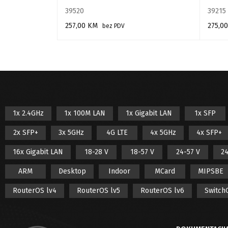
39520
39215
257,00
KM
275,0
bez PDV
PROČITAJ VIŠE
PROČIT
1x 2.4GHz
1x 100M LAN
1x Gigabit LAN
1x SFP
2x SFP+
3x 5GHz
4G LTE
4x 5GHz
4x SFP+
16x Gigabit LAN
18-28 V
18-57 V
24-57 V
24
ARM
Desktop
Indoor
MCard
MIPSBE
RouterOS lv4
RouterOS lv5
RouterOS lv6
Switch