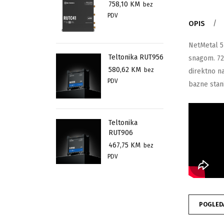
758,10
KM
bez
PDV
OPIS
VIDE
NetMetal 5
Teltonika RUT956
snagom. 72
580,62
KM
bez
direktno na
PDV
bazne stan
Teltonika
RUT906
467,75
KM
bez
PDV
POGLED