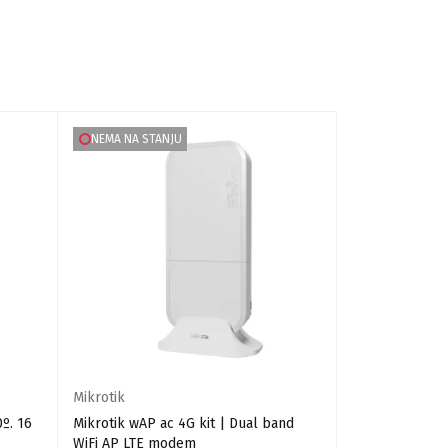
NEMA NA STANJU
NA SNIŽENJU
TOP IZBOR
Mikrotik
Netis
0º. 16
Mikrotik wAP ac 4G kit | Dual band
Netis PL7622 K
WiFi AP LTE modem