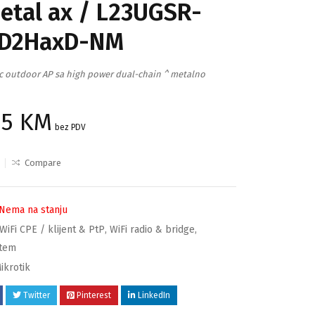
etal ax / L23UGSR-
D2HaxD-NM
ac outdoor AP sa high power dual-chain ^ metalno
85
KM
bez PDV
Compare
Nema na stanju
WiFi CPE / klijent & PtP
,
WiFi radio & bridge
,
stem
ikrotik
Twitter
Pinterest
LinkedIn