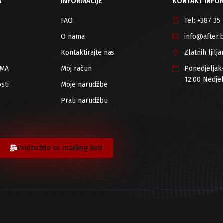
A
INFORMACIJE
KONTAKT INFOR
FAQ
Tel:
+387 35
O nama
info@after.
Kontaktirajte nas
Zlatnih ljil
RMA
Moj račun
Ponedjeljak
12:00 Nedje
sti
Moje narudžbe
Prati narudžbu
Pridružite se mailing listi