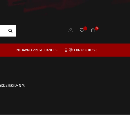
0
0
NEDAVNO PREGLEDANO
+387 61 630 196
HaxD2HaxD-NM