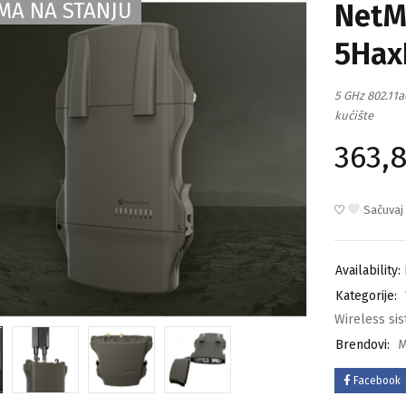
NetM
MA NA STANJU
5Hax
5 GHz 802.11
kućište
363,
Sačuvaj
Availability:
Kategorije:
Wireless si
Brendovi:
M
Facebook