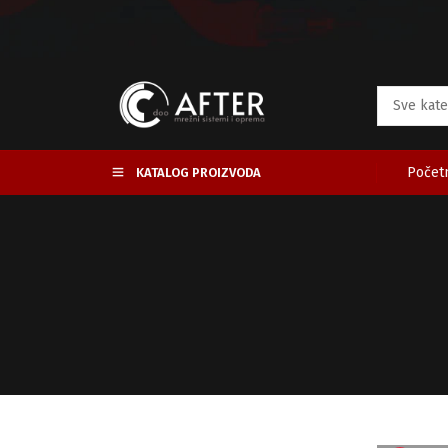
Početn
KATALOG PROIZVODA