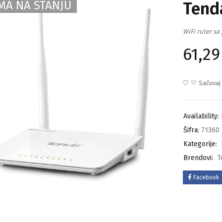
MA NA STANJU
Tend
WiFi ruter s
61,2
Sačuvaj
Availability:
Šifra:
71360
Kategorije:
Brendovi:
T
Facebook