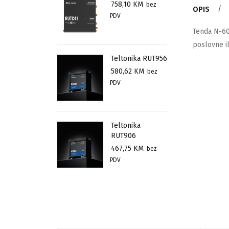
758,10
KM
bez
OPIS
PDV
Tenda N-60
poslovne i
Teltonika RUT956
580,62
KM
bez
PDV
Teltonika
RUT906
467,75
KM
bez
PDV