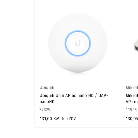
Ubiquiti
Mikrot
Ubiquiti Unifi AP ac nano HD / UAP-
Mikrot
nanoHD
AP ro
37329
11953
431,00
KM
130,0
 PDV
bez PDV
DODAJ U KORPU
DODAJ