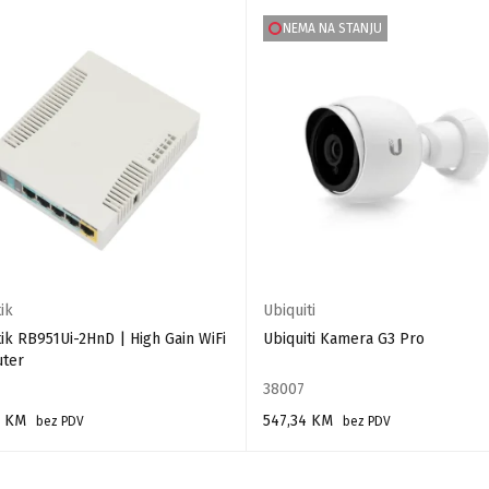
NEMA NA STANJU
ik
Ubiquiti
ik RB951Ui-2HnD | High Gain WiFi
Ubiquiti Kamera G3 Pro
uter
38007
5
KM
547,34
KM
bez PDV
bez PDV
 U KORPU
PROČITAJ VIŠE