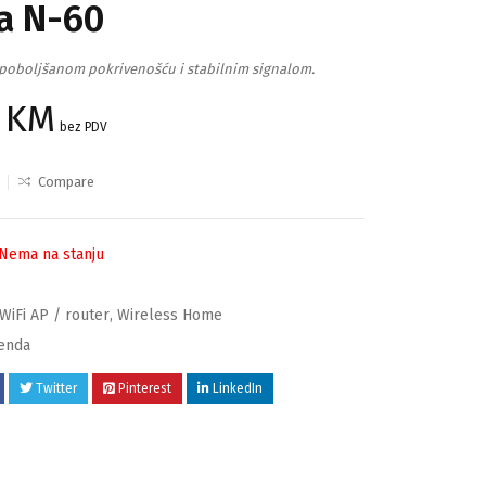
a N-60
a poboljšanom pokrivenošću i stabilnim signalom.
9
KM
bez PDV
Compare
Nema na stanju
WiFi AP / router
,
Wireless Home
enda
Twitter
Pinterest
LinkedIn