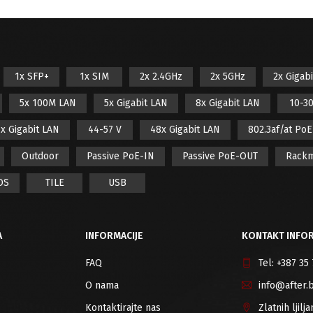
1x SFP+
1x SIM
2x 2.4GHz
2x 5GHz
2x Gigab
5x 100M LAN
5x Gigabit LAN
8x Gigabit LAN
10-30
x Gigabit LAN
44-57 V
48x Gigabit LAN
802.3af/at Po
Outdoor
Passive PoE-IN
Passive PoE-OUT
Rack
OS
TILE
USB
A
INFORMACIJE
KONTAKT INFOR
FAQ
Tel:
+387 35
O nama
info@after.
Kontaktirajte nas
Zlatnih ljil