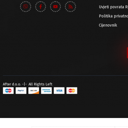
Uvjeti povrata 
Politika privatno
Cijenovnik
After d.o.o. -|- All Rights Left