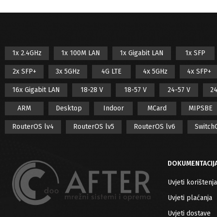
1x 2.4GHz
1x 100M LAN
1x Gigabit LAN
1x SFP
2x SFP+
3x 5GHz
4G LTE
4x 5GHz
4x SFP+
16x Gigabit LAN
18-28 V
18-57 V
24-57 V
24
ARM
Desktop
Indoor
MCard
MIPSBE
RouterOS lv4
RouterOS lv5
RouterOS lv6
Switch
DOKUMENTACIJ
Uvjeti korištenja
Uvjeti plaćanja
Uvjeti dostave