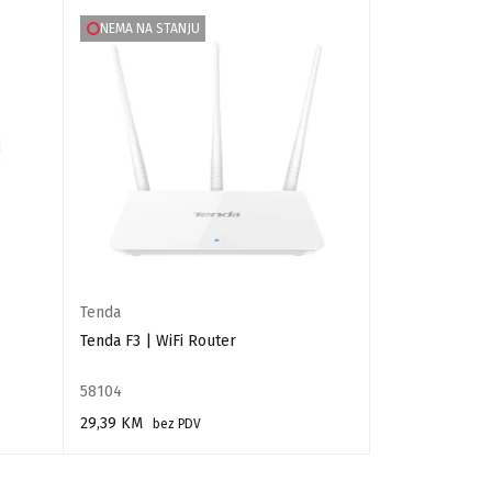
NEMA NA STANJU
Tenda
Mikrotik
Tenda F3 | WiFi Router
Mikrotik hAP a
58104
11957
29,39
KM
279,00
KM
bez PDV
bez
PROČITAJ VIŠE
DODAJ U KORPU