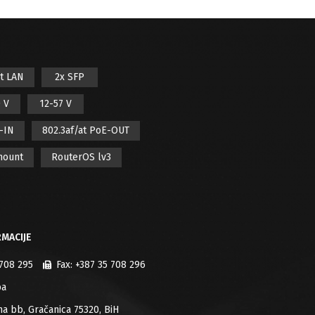
it LAN
2x SFP
 V
12-57 V
E-IN
802.3af/at PoE-OUT
mount
RouterOS lv3
MACIJE
 708 295
Fax:
+387 35 708 296
ba
jana bb, Gračanica 75320, BiH