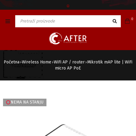
🅯
0
Početna
Wireless Home
WiFi AP / router
Mikrotik mAP lite | WiFi
›
›
›
micro AP PoE
NEMA NA STANJU