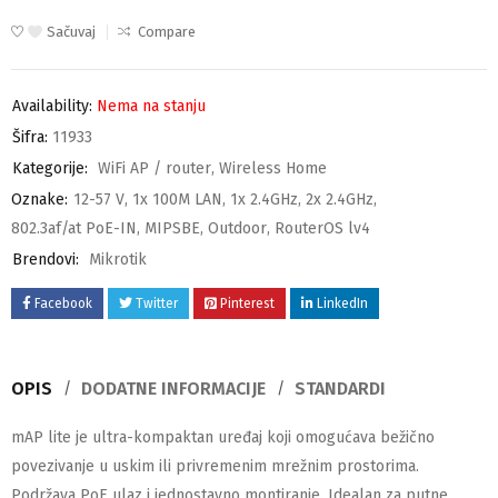
Sačuvaj
Compare
Availability:
Nema na stanju
Šifra:
11933
Kategorije:
WiFi AP / router
,
Wireless Home
Oznake:
12-57 V
,
1x 100M LAN
,
1x 2.4GHz
,
2x 2.4GHz
,
802.3af/at PoE-IN
,
MIPSBE
,
Outdoor
,
RouterOS lv4
Brendovi:
Mikrotik
Facebook
Twitter
Pinterest
LinkedIn
OPIS
DODATNE INFORMACIJE
STANDARDI
mAP lite je ultra-kompaktan uređaj koji omogućava bežično
povezivanje u uskim ili privremenim mrežnim prostorima.
Podržava PoE ulaz i jednostavno montiranje. Idealan za putne