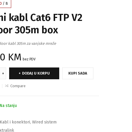
0
/
8
i kabl Cat6 FTP V2
oor 305m box
door kabl 305m za vanjske mreže
50
KM
bez PDV
DODAJ U KORPU
KUPI SADA
Compare
Na stanju
Kabl i konektori
,
Wired sistem
xtralink