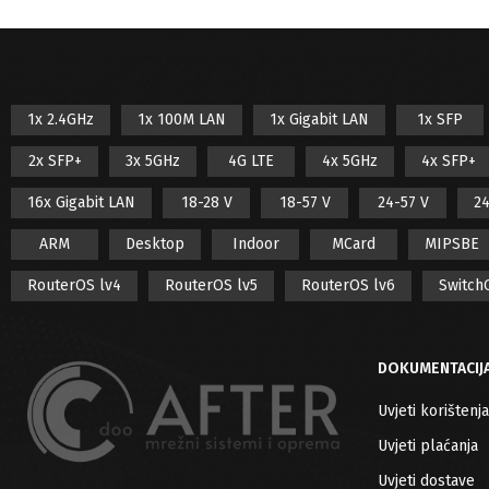
1x 2.4GHz
1x 100M LAN
1x Gigabit LAN
1x SFP
2x SFP+
3x 5GHz
4G LTE
4x 5GHz
4x SFP+
16x Gigabit LAN
18-28 V
18-57 V
24-57 V
24
ARM
Desktop
Indoor
MCard
MIPSBE
RouterOS lv4
RouterOS lv5
RouterOS lv6
Switch
DOKUMENTACIJ
Uvjeti korištenja
Uvjeti plaćanja
Uvjeti dostave