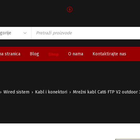
🅯
a stranica
Blog
Shop
O nama
Kontaktirajte nas
Wired sistem
Kabl i konektori
Mrežni kabl Cat6 FTP V2 outdoor
›
›
›