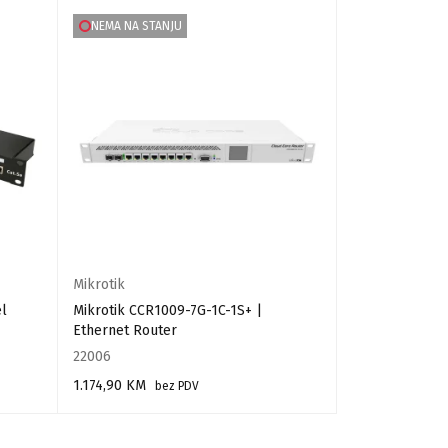
NEMA NA STANJU
Mikrotik
Mikrotik
l
Mikrotik CCR1009-7G-1C-1S+ |
Mikrotik RB50
Ethernet Router
router
22006
11742
1.174,90
KM
425,00
KM
bez PDV
bez
PROČITAJ VIŠE
DODAJ U KORPU