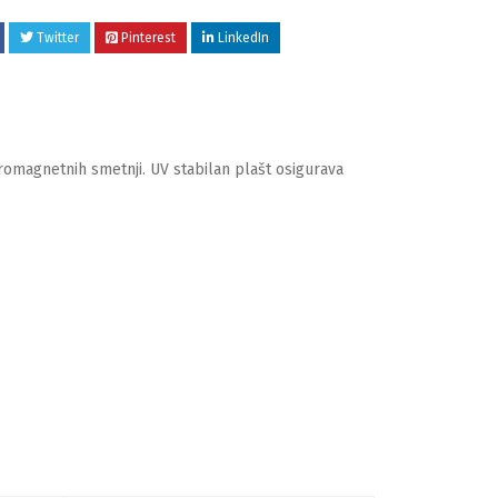
Twitter
Pinterest
LinkedIn
tromagnetnih smetnji. UV stabilan plašt osigurava