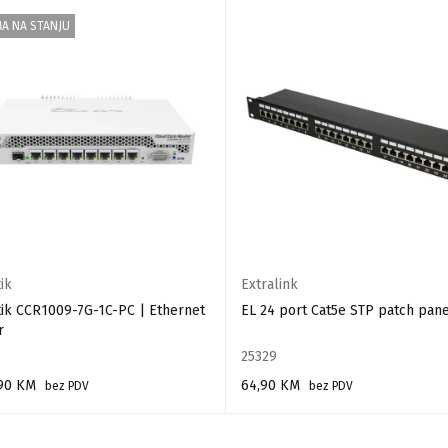
A NA STANJU
ik
Extralink
tik CCR1009-7G-1C-PC | Ethernet
EL 24 port Cat5e STP patch pane
r
25329
,90
KM
64,90
KM
bez PDV
bez PDV
AJ VIŠE
DODAJ U KORPU