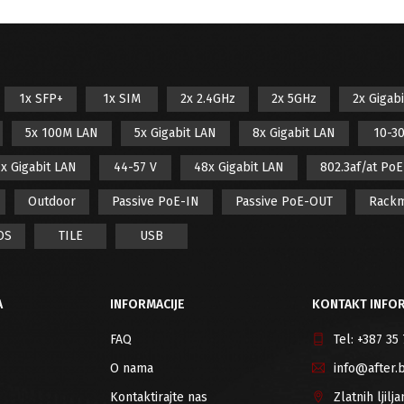
1x SFP+
1x SIM
2x 2.4GHz
2x 5GHz
2x Gigab
5x 100M LAN
5x Gigabit LAN
8x Gigabit LAN
10-30
x Gigabit LAN
44-57 V
48x Gigabit LAN
802.3af/at Po
Outdoor
Passive PoE-IN
Passive PoE-OUT
Rack
OS
TILE
USB
A
INFORMACIJE
KONTAKT INFOR
FAQ
Tel:
+387 35
O nama
info@after.
Kontaktirajte nas
Zlatnih ljil