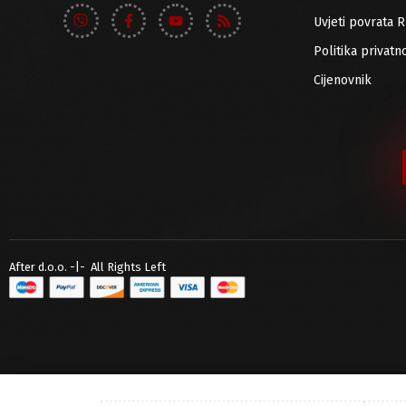
Uvjeti povrata 
Politika privatno
Cijenovnik
After d.o.o. -|- All Rights Left