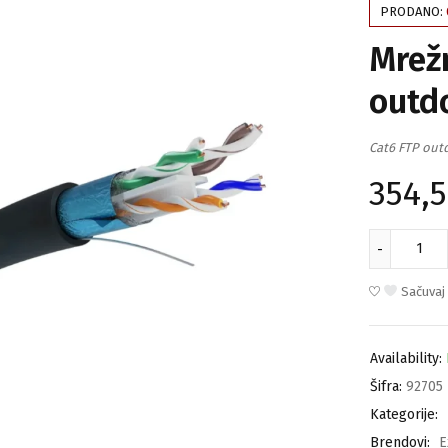
PRODANO:
Mrežn
outd
Cat6 FTP out
354,
Sačuvaj
Availability:
Šifra:
92705
Kategorije:
Brendovi:
E