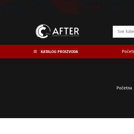
Početn
KATALOG PROIZVODA
Početna