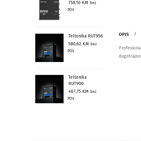
758,10
KM
bez
PDV
OPIS
Teltonika RUT956
580,62
KM
bez
Profesional
PDV
dugotrajno
Teltonika
RUT906
467,75
KM
bez
PDV