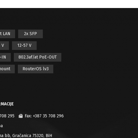
it LAN
2x SFP
 V
12-57 V
E-IN
802.3af/at PoE-OUT
mount
RouterOS lv3
MACIJE
 708 295
Fax:
+387 35 708 296
ba
jana bb, Gračanica 75320, BiH