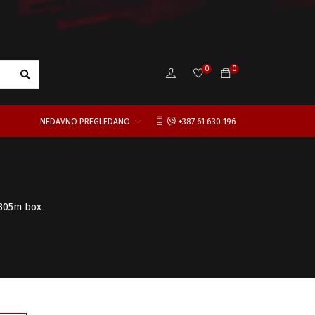
0
0
NEDAVNO PREGLEDANO
+387 61 630 196
 305m box