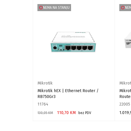
NEMA NA STANJU
NEM
Mikrotik
Mikrot
 - PowerBox
Mikrotik hEX | Ethernet Router /
Mikro
RB750Gr3
Route
11764
22005
110,70
KM
1.019
130,05
KM
bez PDV
PROČITAJ VIŠE
PROČIT