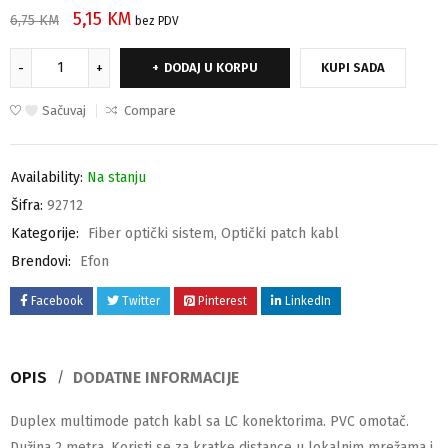
5,15
KM
6,75
KM
bez PDV
DODAJ U KORPU
KUPI SADA
Sačuvaj
Compare
Availability:
Na stanju
Šifra:
92712
Kategorije:
Fiber optički sistem
,
Optički patch kabl
Brendovi:
Efon
Facebook
Twitter
Pinterest
LinkedIn
OPIS
DODATNE INFORMACIJE
Duplex multimode patch kabl sa LC konektorima. PVC omotač.
Dužina 2 metra. Koristi se za kratke distance u lokalnim mrežama i