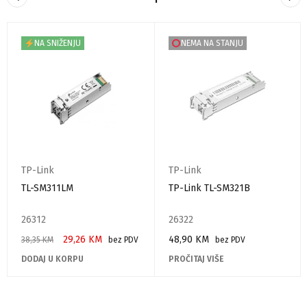
NA SNIŽENJU
NEMA NA STANJU
TP-Link
TP-Link
TL-SM311LM
TP-Link TL-SM321B
26312
26322
29,26
KM
48,90
KM
38,35
KM
bez PDV
bez PDV
DODAJ U KORPU
PROČITAJ VIŠE