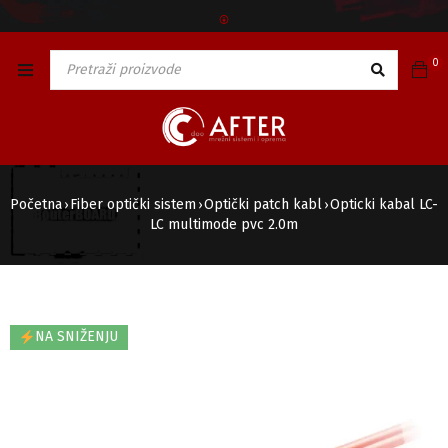
🅯
0
Početna
Fiber optički sistem
Optički patch kabl
Opticki kabal LC-
›
›
›
LC multimode pvc 2.0m
NA SNIŽENJU