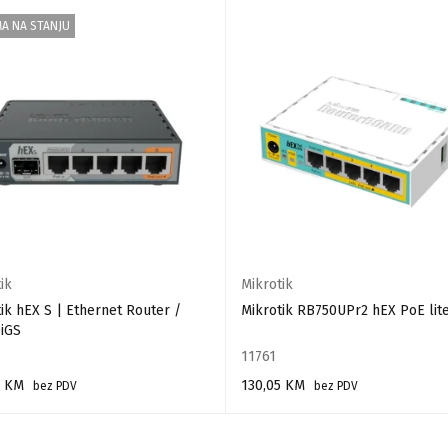
A NA STANJU
ik
Mikrotik
ik hEX S | Ethernet Router /
Mikrotik RB750UPr2 hEX PoE lit
iGS
11761
0
KM
130,05
KM
bez PDV
bez PDV
AJ VIŠE
DODAJ U KORPU