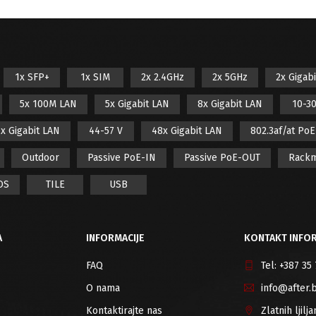
1x SFP+
1x SIM
2x 2.4GHz
2x 5GHz
2x Gigab
5x 100M LAN
5x Gigabit LAN
8x Gigabit LAN
10-30
x Gigabit LAN
44-57 V
48x Gigabit LAN
802.3af/at Po
Outdoor
Passive PoE-IN
Passive PoE-OUT
Rack
OS
TILE
USB
A
INFORMACIJE
KONTAKT INFOR
FAQ
Tel:
+387 35
O nama
info@after.
Kontaktirajte nas
Zlatnih ljil