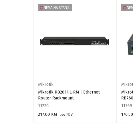
NEMA NA STANJU
NEM
Mikrotik
Mikrot
tone
Mikrotik RB2011iL-RM | Ethernet
Mikrot
Router Rackmount
RB760
11220
11769
217,00
KM
170,5
V
bez PDV
PROČITAJ VIŠE
PROČIT