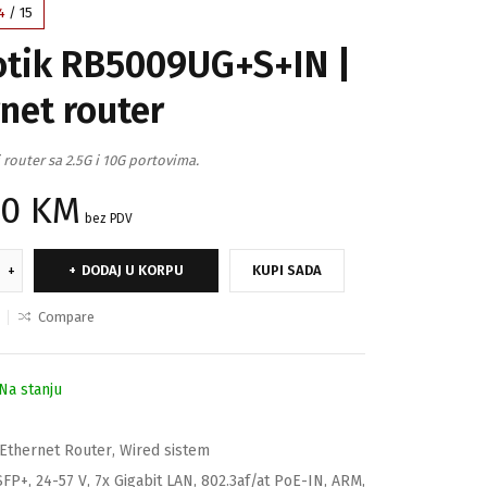
4
/
15
otik RB5009UG+S+IN |
net router
 router sa 2.5G i 10G portovima.
00
KM
bez PDV
DODAJ U KORPU
KUPI SADA
Compare
Na stanju
Ethernet Router
,
Wired sistem
SFP+
,
24-57 V
,
7x Gigabit LAN
,
802.3af/at PoE-IN
,
ARM
,