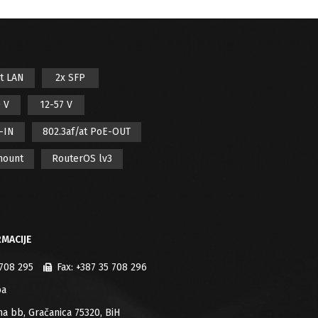
it LAN
2x SFP
 V
12-57 V
E-IN
802.3af/at PoE-OUT
mount
RouterOS lv3
MACIJE
 708 295
Fax:
+387 35 708 296
ba
jana bb, Gračanica 75320, BiH