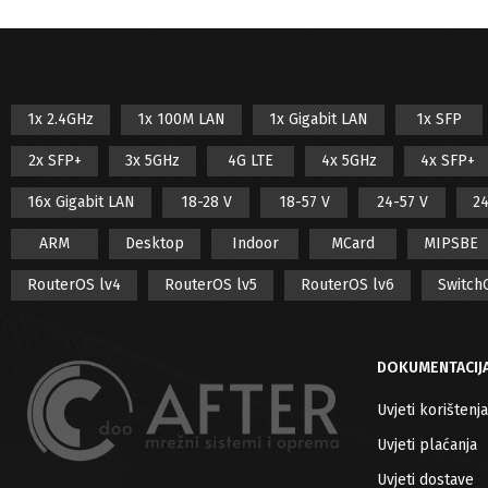
1x 2.4GHz
1x 100M LAN
1x Gigabit LAN
1x SFP
2x SFP+
3x 5GHz
4G LTE
4x 5GHz
4x SFP+
16x Gigabit LAN
18-28 V
18-57 V
24-57 V
24
ARM
Desktop
Indoor
MCard
MIPSBE
RouterOS lv4
RouterOS lv5
RouterOS lv6
Switch
DOKUMENTACIJ
Uvjeti korištenja
Uvjeti plaćanja
Uvjeti dostave