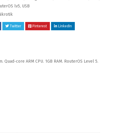
uterOS lv5
,
USB
ikrotik
Twitter
Pinterest
LinkedIn
eom. Quad-core ARM CPU. 1GB RAM. RouterOS Level 5.