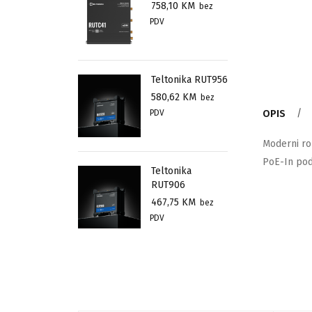
758,10
KM
bez
PDV
Teltonika RUT956
580,62
KM
bez
PDV
OPIS
Moderni ro
PoE-In pod
Teltonika
RUT906
467,75
KM
bez
PDV