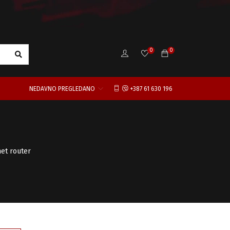
0
0
NEDAVNO PREGLEDANO
+387 61 630 196
et router