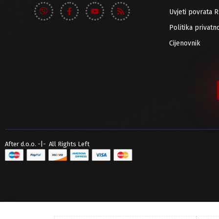
Uvjeti povrata 
Politika privatno
Cijenovnik
After d.o.o. -|- All Rights Left