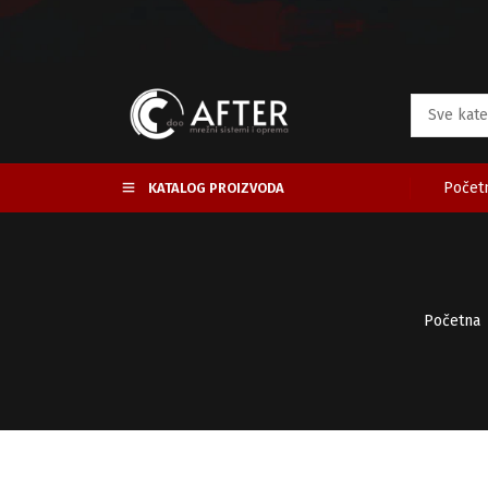
Početn
KATALOG PROIZVODA
Početna