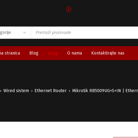
🅯
a stranica
Blog
Shop
O nama
Kontaktirajte nas
Wired sistem
Ethernet Router
Mikrotik RB5009UG+S+IN | Ethern
›
›
›