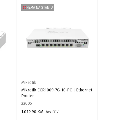
NEMA NA STANJU
NEMA NA STA
Mikrotik
Mikrotik
e
Mikrotik CCR1009-7G-1C-PC | Ethernet
Mikrotik CCR1
Router
22005
11118
1.019,90
KM
2.619,50
KM
bez PDV
b
PROČITAJ VIŠE
PROČITAJ VIŠE