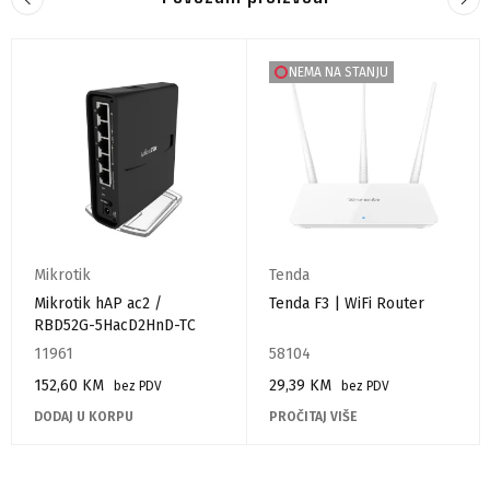
NEMA NA STANJU
Mikrotik
Tenda
Mikrotik hAP ac2 /
Tenda F3 | WiFi Router
RBD52G-5HacD2HnD-TC
11961
58104
152,60
KM
29,39
KM
bez PDV
bez PDV
DODAJ U KORPU
PROČITAJ VIŠE