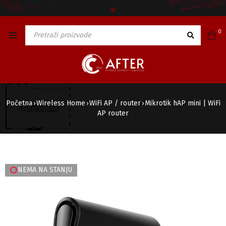
🅯
0
Početna
Wireless Home
WiFi AP / router
Mikrotik hAP mini | WiFi
›
›
›
AP router
NEMA NA STANJU