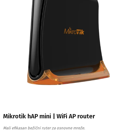
Mikrotik hAP mini | WiFi AP router
Mali efikasan bežični ruter za osnovne mreže.