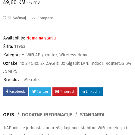
49,60
KM
bez PDV
Sačuvaj
Compare
Availability:
Nema na stanju
Šifra:
11963
Kategorije:
WiFi AP / router
,
Wireless Home
Oznake:
1x 2.4GHz
,
2x 2.4GHz
,
3x Gigabit LAN
,
Indoor
,
RouterOS lv4
,
SMIPS
Brendovi:
Mikrotik
Facebook
Twitter
Pinterest
LinkedIn
OPIS
DODATNE INFORMACIJE
STANDARDI
.hAP mini je jednostavan uređaj koji nudi stabilnu WiFi konekciju i