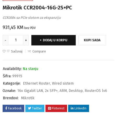
Mikrotik CCR2004-16G-2S+PC
CCR2004 sa PCIe slotom za ekspanziju
931,45
KM
bez PDV
DODAJ U KORPU
KUPI SADA
Sačuvaj
Compare
Availability:
Na stanju
Šifra:
99915
Kategorije:
Ethernet Router
,
Wired sistem
Oznake:
16x Gigabit LAN
,
2x SFP+
,
ARM
,
Desktop
,
RouterOS lv6
Brendovi:
Mikrotik
Facebook
Twitter
Pinterest
LinkedIn