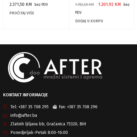
2.371,50
KM
1.201,92
KM
bez PDV
1.782,50
KM
bez
PDV
PROČITAJ VIŠE
DODAJ U KORPU
KONTAKT INFORMACIJE
Tel:
+387 35 708 295
Fax:
+387 35 708 296
info@after.ba
Zlatnih ljiljana bb, Gračanica 75320, BiH
Ponedjeljak-Petak 8:00-16:00