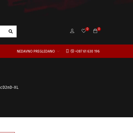
0
0
NEDAVNO PREGLEDANO
+387 61 630 196
5acD2nD-XL