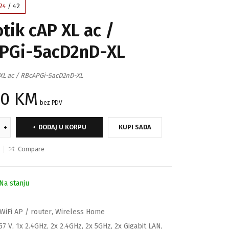
24
/
42
tik cAP XL ac /
PGi-5acD2nD-XL
 XL ac / RBcAPGi-5acD2nD-XL
90
KM
bez PDV
DODAJ U KORPU
KUPI SADA
Compare
Na stanju
WiFi AP / router
,
Wireless Home
57 V
,
1x 2.4GHz
,
2x 2.4GHz
,
2x 5GHz
,
2x Gigabit LAN
,