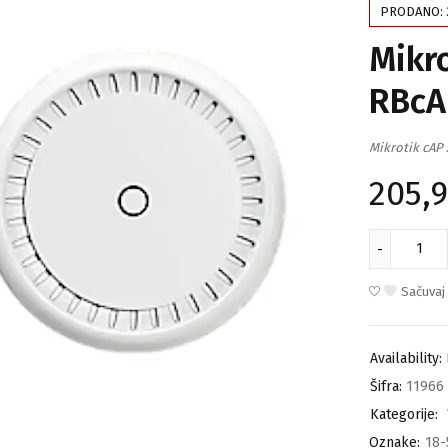
PRODANO:
Mikro
RBcA
Mikrotik cAP
205,
Sačuvaj
Availability:
Šifra:
11966
Kategorije:
Oznake:
18-