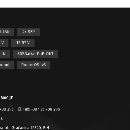
it LAN
2x SFP
 V
12-57 V
E-IN
802.3af/at PoE-OUT
mount
RouterOS lv3
MACIJE
 708 295
Fax:
+387 35 708 296
ba
jana bb, Gračanica 75320, BiH