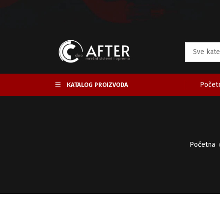
Početn
KATALOG PROIZVODA
Početna