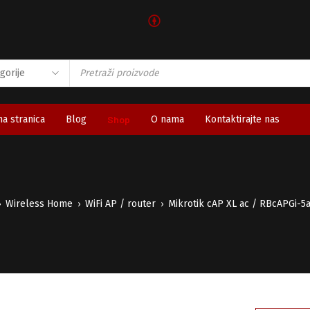
🅯
a stranica
Blog
Shop
O nama
Kontaktirajte nas
Wireless Home
WiFi AP / router
Mikrotik cAP XL ac / RBcAPGi-
›
›
›