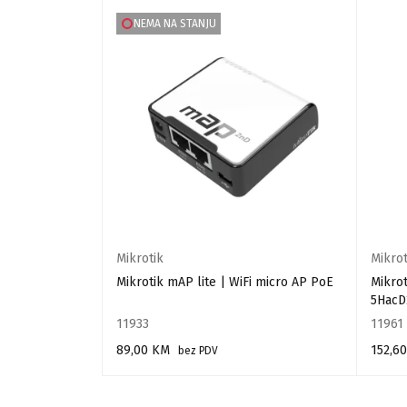
NEMA NA STANJU
Mikrotik
Mikrot
Machine Pro
Mikrotik mAP lite | WiFi micro AP PoE
Mikro
5HacD
11933
11961
89,00
KM
152,6
bez PDV
PROČITAJ VIŠE
DODAJ