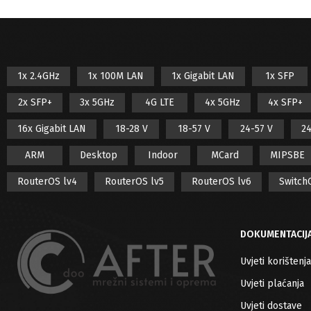
1x 2.4GHz
1x 100M LAN
1x Gigabit LAN
1x SFP
2x SFP+
3x 5GHz
4G LTE
4x 5GHz
4x SFP+
16x Gigabit LAN
18-28 V
18-57 V
24-57 V
24
ARM
Desktop
Indoor
MCard
MIPSBE
RouterOS lv4
RouterOS lv5
RouterOS lv6
Switch
DOKUMENTACIJ
Uvjeti korištenja
Uvjeti plaćanja
Uvjeti dostave