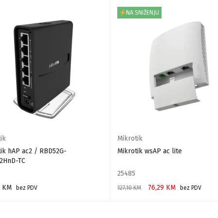
NA SNIŽENJU
ik
Mikrotik
tik hAP ac2 / RBD52G-
Mikrotik wsAP ac lite
2HnD-TC
25485
0
KM
76,29
KM
bez PDV
127,10
KM
bez PDV
 U KORPU
DODAJ U KORPU