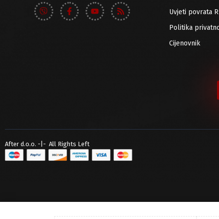
Uvjeti povrata 
Politika privatno
Cijenovnik
After d.o.o. -|- All Rights Left