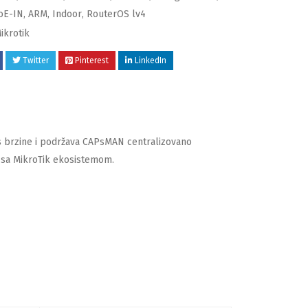
PoE-IN
,
ARM
,
Indoor
,
RouterOS lv4
ikrotik
Twitter
Pinterest
LinkedIn
s brzine i podržava CAPsMAN centralizovano
n sa MikroTik ekosistemom.