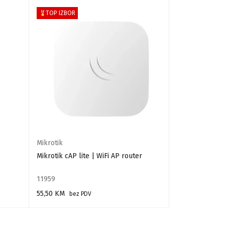
TOP IZBOR
NEMA NA STA
Mikrotik
Ubiquiti
Mikrotik cAP lite | WiFi AP router
Ubiquiti U6-LR
11959
37331
55,50
KM
490,33
KM
bez PDV
bez
DODAJ U KORPU
PROČITAJ VIŠE