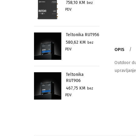
758,10
KM
bez
PDV
Teltonika RUT956
580,62
KM
bez
PDV
OPIS
Outdoor du
upravljanje
Teltonika
RUT906
467,75
KM
bez
PDV