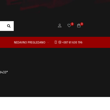
0
0
NEDAVNO PREGLEDANO
+387 61 630 196
B433*