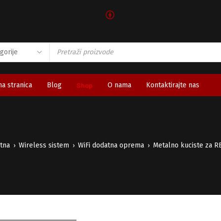
🅯
a stranica
Blog
Shop
O nama
Kontaktirajte nas
tna
Wireless sistem
WiFi dodatna oprema
Metalno kuciste za R
›
›
›