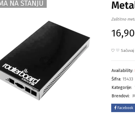
MA NA STANJU
Meta
Zaštitno meta
16,9
Sačuvaj
Availability:
Šifra:
15433
Kategorije:
Brendovi:
M
Facebook