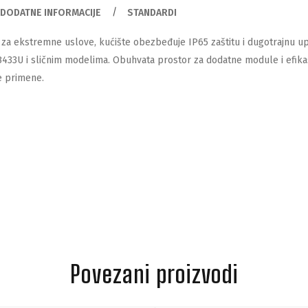
DODATNE INFORMACIJE
STANDARDI
o za ekstremne uslove, kućište obezbeđuje IP65 zaštitu i dugotrajnu 
433U i sličnim modelima. Obuhvata prostor za dodatne module i efikas
e primene.
Povezani proizvodi