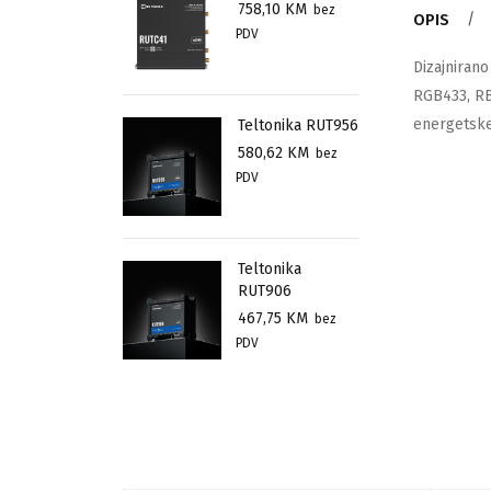
758,10
KM
bez
OPIS
PDV
Dizajniran
RGB433, RB
energetsk
Teltonika RUT956
580,62
KM
bez
PDV
Teltonika
RUT906
467,75
KM
bez
PDV