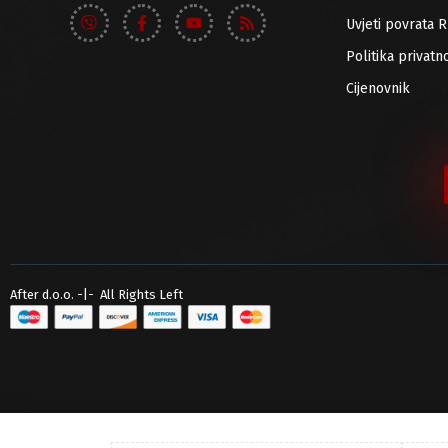
Uvjeti povrata 
Politika privatno
Cijenovnik
After d.o.o. -|- All Rights Left