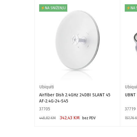
NA SNIŽENJU
NA 
Ubiquiti
Ubiqui
 GHz. 120º. 16
AirFiber Dish 2.4GHz 24DBI SLANT 45
UBNT 
AF-2.4G-24-S45
37705
37719
342,43
KM
448,82
KM
bez PDV
157,76
DODAJ U KORPU
DODAJ