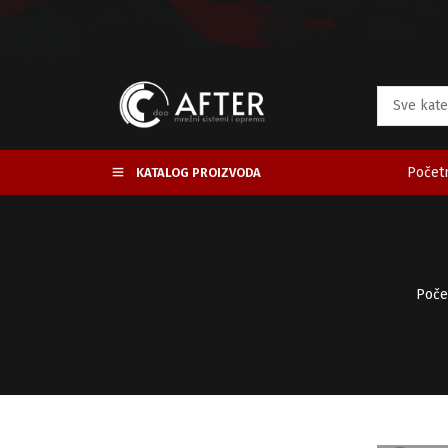
Početn
KATALOG PROIZVODA
Poče