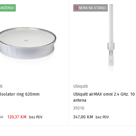
SNIŽENJU
NEMA NA STANJU
ti
Ubiquiti
Isolator ring 620mm
Ubiquiti airMAX omni 2.4 GHz. 10
antena
39210
120,37
KM
347,00
KM
KM
bez PDV
bez PDV
 U KORPU
PROČITAJ VIŠE