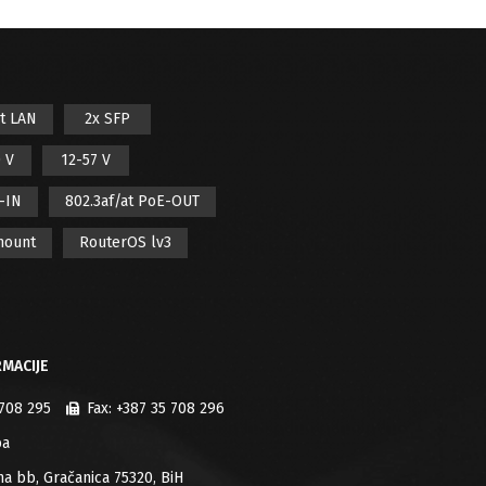
it LAN
2x SFP
 V
12-57 V
E-IN
802.3af/at PoE-OUT
mount
RouterOS lv3
MACIJE
 708 295
Fax:
+387 35 708 296
ba
jana bb, Gračanica 75320, BiH