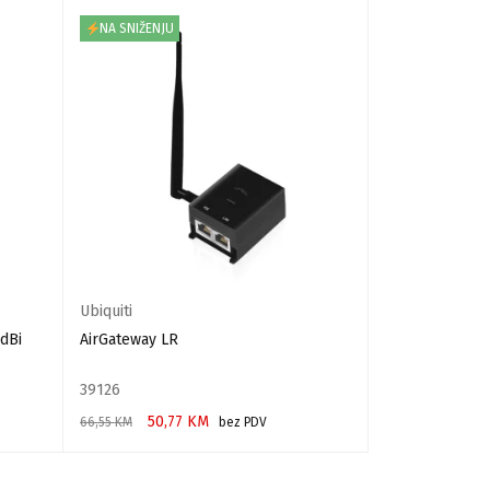
NA SNIŽENJU
NA SNIŽENJU
TOP IZBOR
Ubiquiti
Netis
 dBi
AirGateway LR
Netis PL7622 K
39126
1748
50,77
KM
76,
66,55
KM
bez PDV
100,56
KM
DODAJ U KORPU
DODAJ U KORPU