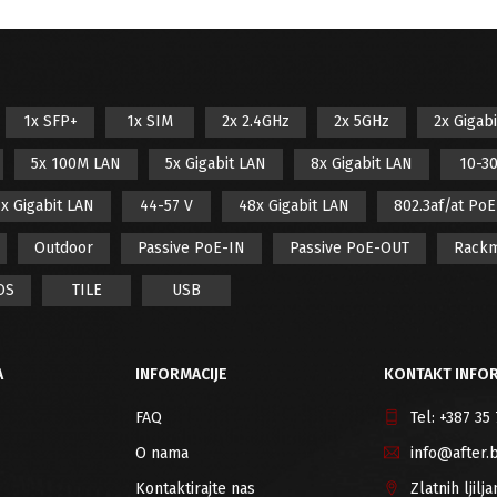
1x SFP+
1x SIM
2x 2.4GHz
2x 5GHz
2x Gigab
5x 100M LAN
5x Gigabit LAN
8x Gigabit LAN
10-30
x Gigabit LAN
44-57 V
48x Gigabit LAN
802.3af/at Po
Outdoor
Passive PoE-IN
Passive PoE-OUT
Rack
OS
TILE
USB
A
INFORMACIJE
KONTAKT INFOR
FAQ
Tel:
+387 35
O nama
info@after.
Kontaktirajte nas
Zlatnih ljil