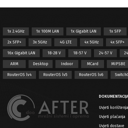
1x 2.4GHz
1x 100M LAN
1x Gigabit LAN
1x SFP
2x SFP+
3x 5GHz
4G LTE
4x 5GHz
4x SFP+
16x Gigabit LAN
18-28 V
18-57 V
24-57 V
24
ARM
Desktop
Indoor
MCard
MIPSBE
RouterOS lv4
RouterOS lv5
RouterOS lv6
Switch
DOKUMENTACIJ
Uvjeti korištenja
Uvjeti plaćanja
Uvjeti dostave