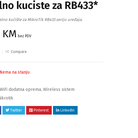
lno kuciste za RB433*
lno kućište za MikroTik RB433 seriju uređaja.
0
KM
bez PDV
Compare
Nema na stanju
WiFi dodatna oprema
,
Wireless sistem
ikrotik
Twitter
Pinterest
LinkedIn