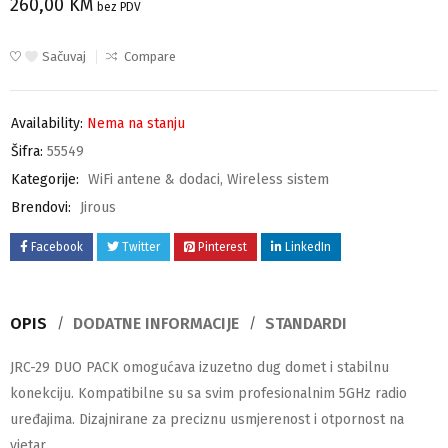
260,00
KM
bez PDV
Sačuvaj
Compare
Availability:
Nema na stanju
Šifra:
55549
Kategorije:
WiFi antene & dodaci
,
Wireless sistem
Brendovi:
Jirous
Facebook
Twitter
Pinterest
LinkedIn
OPIS
DODATNE INFORMACIJE
STANDARDI
JRC-29 DUO PACK omogućava izuzetno dug domet i stabilnu
konekciju. Kompatibilne su sa svim profesionalnim 5GHz radio
uređajima. Dizajnirane za preciznu usmjerenost i otpornost na
vjetar.