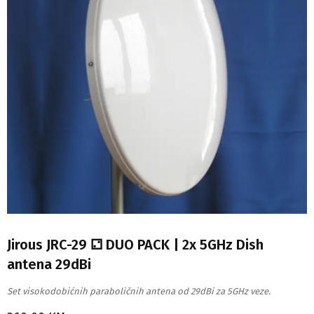
Jirous JRC-29 ⚁ DUO PACK | 2x 5GHz Dish
antena 29dBi
Set visokodobićnih paraboličnih antena od 29dBi za 5GHz veze.