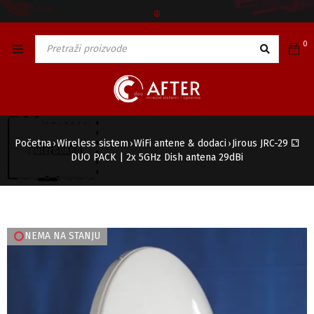
🅯
0
Početna
Wireless sistem
WiFi antene & dodaci
Jirous JRC-29 ⚁
›
›
›
DUO PACK | 2x 5GHz Dish antena 29dBi
NEMA NA STANJU