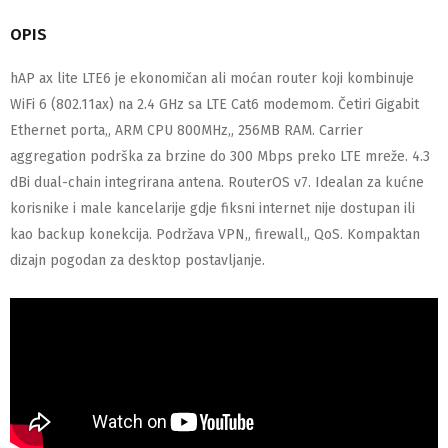
OPIS
hAP ax lite LTE6 je ekonomičan ali moćan router koji kombinuje
WiFi 6 (802.11ax) na 2.4 GHz sa LTE Cat6 modemom. Četiri Gigabit
Ethernet porta„ ARM CPU 800MHz„ 256MB RAM. Carrier
aggregation podrška za brzine do 300 Mbps preko LTE mreže. 4.3
dBi dual-chain integrirana antena. RouterOS v7. Idealan za kućne
korisnike i male kancelarije gdje fiksni internet nije dostupan ili
kao backup konekcija. Podržava VPN„ firewall„ QoS. Kompaktan
dizajn pogodan za desktop postavljanje.