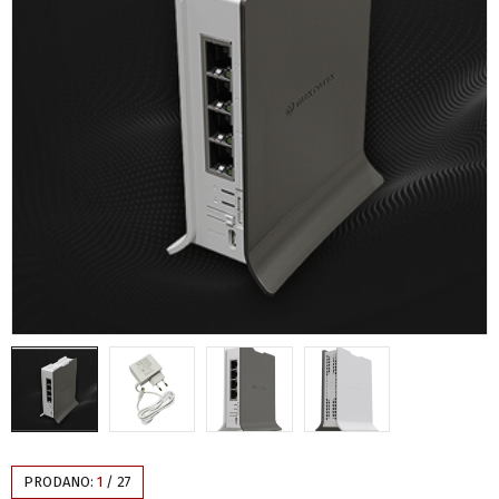
VIDEO
PRODANO:
1
/
27