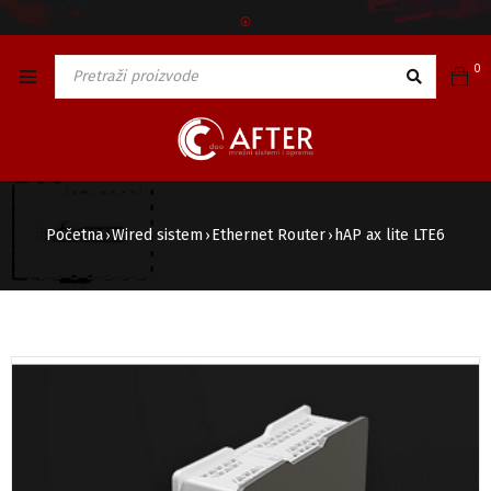
🅯
0
Početna
Wired sistem
Ethernet Router
hAP ax lite LTE6
›
›
›