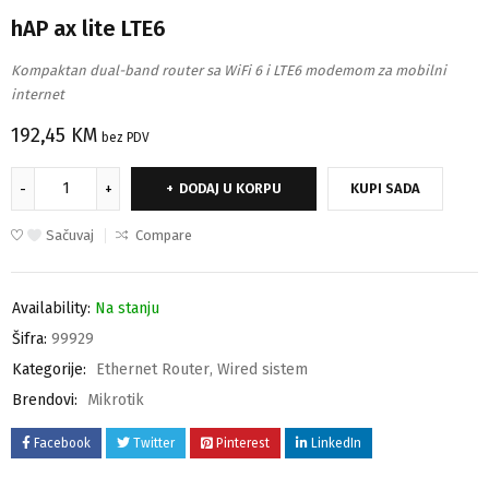
hAP ax lite LTE6
Kompaktan dual-band router sa WiFi 6 i LTE6 modemom za mobilni
internet
192,45
KM
bez PDV
DODAJ U KORPU
KUPI SADA
Sačuvaj
Compare
Availability:
Na stanju
Šifra:
99929
Kategorije:
Ethernet Router
,
Wired sistem
Brendovi:
Mikrotik
Facebook
Twitter
Pinterest
LinkedIn