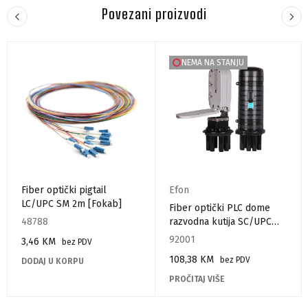
Povezani proizvodi
NEMA NA STANJU
Fiber optički pigtail
Efon
LC/UPC SM 2m [Fokab]
Fiber optički PLC dome
48788
razvodna kutija SC/UPC
1:16
92001
3,46
KM
bez PDV
108,38
KM
bez PDV
DODAJ U KORPU
PROČITAJ VIŠE