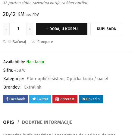
12-portna zidna razvodna kutija za fiber optiku.
20,42
KM
bez PDV
DODAJ U KORPU
KUPI SADA
Sačuvaj
Compare
Availability:
Na stanju
Šifra:
45876
Kategorije:
Fiber optički sistem
,
Optička kutija / panel
Brendovi:
Extralink
Facebook
Twitter
Pinterest
LinkedIn
OPIS
DODATNE INFORMACIJE