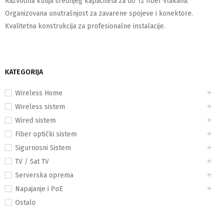
Razvodna kutija srednjeg kapaciteta za do 12 fiber vlakana.
Organizovana unutrašnjost za zavarene spojeve i konektore.
Kvalitetna konstrukcija za profesionalne instalacije.
KATEGORIJA
Wireless Home
Wireless sistem
Wired sistem
Fiber optički sistem
Sigurnosni Sistem
TV / Sat TV
Serverska oprema
Napajanje i PoE
Ostalo